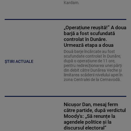
Kardam.
„Operațiune reușită!” A doua
barjă a fost scufundată
controlat în Dunăre.
Urmează etapa a doua
Două barje încărcate au fost
scufundate controlat în Dunăre,
după o operațiune de 11 ore,
ȘTIRI ACTUALE
pentru redirecționarea unei părți
din debit către Dunărea Veche și
limitarea scăderii nivelului apei în
zona Centralei de la Cernavodă.
Nicușor Dan, mesaj ferm
către partide, după verdictul
Moody's: „Să renunțe la
agendele politice şi la
discursul electoral”