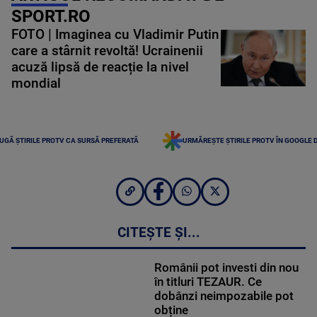
SPORT.RO
FOTO | Imaginea cu Vladimir Putin
care a stârnit revoltă! Ucrainenii
acuză lipsă de reacție la nivel
mondial
UGĂ ȘTIRILE PROTV CA SURSĂ PREFERATĂ
URMĂREȘTE ȘTIRILE PROTV ÎN GOOGLE 
CITEȘTE ȘI...
Românii pot investi din nou
în titluri TEZAUR. Ce
dobânzi neimpozabile pot
obține