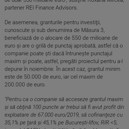
de doar 350 milioane euro",
susţine Roxana Mircea,
partener REI Finance Advisors.
De asemenea, granturile pentru investiţii,
cunoscute şi sub denumirea de Măsura 3,
beneficiază de o alocare de 550 de milioane de
euro şi are o grilă de punctaj aprobată, astfel că o
companie poate şti dacă întruneşte punctajul
maxim şi poate, astfel, pregăti proiectul pentru a-l
depune în noiembrie. În acest caz, grantul minim
este de 50.000 de euro, iar cel maxim de
200.000 de euro.
"Pentru ca o companie să acceseze grantul maxim
şi să obţină 100 puncte ar trebui să fi avut profit din
exploatare de 67.000 euro/2019, să cofinanţeze cu
35,1% pe ţară şi 45,1% pe Bucureşti-Ilfov, RIR <5,