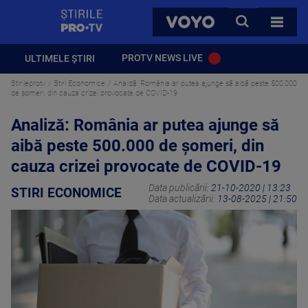
StirilePROTV
CAUTA
VOYO
TOATE 
PROTV NEWS LIVE
ULTIMELE ȘTIRI
Stirileprotv
Stiri Economice
Analiză: România ar putea ajunge să aibă peste 500.000
de șomeri, din cauza crizei provocate de COVID-19
Analiză: România ar putea ajunge să
aibă peste 500.000 de șomeri, din
cauza crizei provocate de COVID-19
Data publicării:
21-10-2020 | 13:23
STIRI ECONOMICE
Data actualizării:
13-08-2025 | 21:50