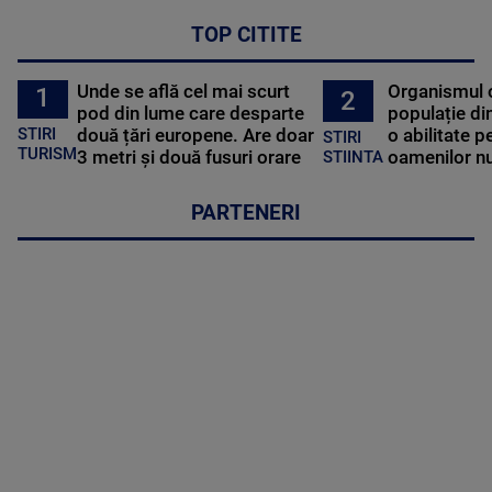
TOP CITITE
Unde se află cel mai scurt
Organismul 
1
2
pod din lume care desparte
populație di
STIRI
două țări europene. Are doar
o abilitate p
STIRI
TURISM
3 metri și două fusuri orare
oamenilor nu
STIINTA
PARTENERI