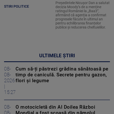
Președintele Nicușor Dan a salutat
STIRI POLITICE
decizia Moody’s de a menține
ratingul României la „Baa3”,
afirmând că agenția a confirmat
progresele făcute în ultimul an
pentru echilibrarea finanțelor
publice și reducerea cheltuielilor.
ULTIMELE ȘTIRI
08-
Cum să-ți păstrezi grădina sănătoasă pe
08-
timp de caniculă. Secrete pentru gazon,
2026
flori și legume
|
15:27
08-
O motocicletă din Al Doilea Război
08-
Mondial a fost scoasă din nămolul