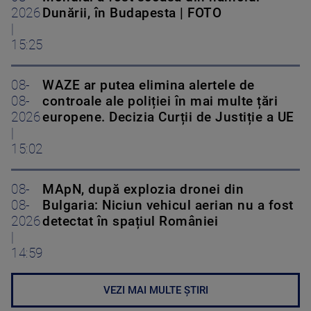
2026
Dunării, în Budapesta | FOTO
|
15:25
08-
WAZE ar putea elimina alertele de
08-
controale ale poliției în mai multe țări
2026
europene. Decizia Curții de Justiție a UE
|
15:02
08-
MApN, după explozia dronei din
08-
Bulgaria: Niciun vehicul aerian nu a fost
2026
detectat în spațiul României
|
14:59
VEZI MAI MULTE ȘTIRI