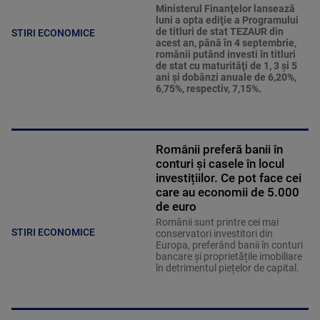
Ministerul Finanţelor lansează
luni a opta ediţie a Programului
de titluri de stat TEZAUR din
STIRI ECONOMICE
acest an, până în 4 septembrie,
românii putând investi în titluri
de stat cu maturităţi de 1, 3 şi 5
ani şi dobânzi anuale de 6,20%,
6,75%, respectiv, 7,15%.
Românii preferă banii în
conturi și casele în locul
investițiilor. Ce pot face cei
care au economii de 5.000
de euro
Românii sunt printre cei mai
STIRI ECONOMICE
conservatori investitori din
Europa, preferând banii în conturi
bancare și proprietățile imobiliare
în detrimentul piețelor de capital.