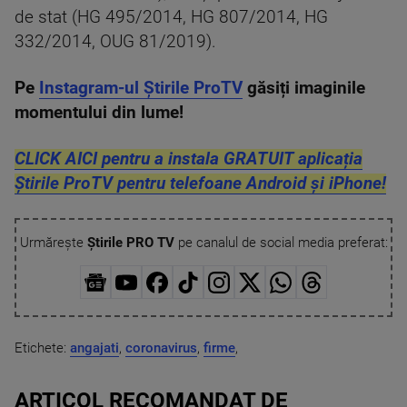
de stat (HG 495/2014, HG 807/2014, HG
332/2014, OUG 81/2019).
Pe
Instagram-ul Știrile ProTV
găsiți imaginile
momentului din lume!
CLICK AICI pentru a instala GRATUIT aplicația
Știrile ProTV pentru telefoane Android și iPhone!
Urmărește
Știrile PRO TV
pe canalul de social media preferat:
Etichete:
angajati
,
coronavirus
,
firme
,
ARTICOL RECOMANDAT DE