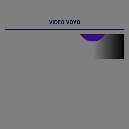
VIDEO VOYO
Stirile PRO TV
Stirile PRO
TV # 07.00 -
08 August
2026
MAI