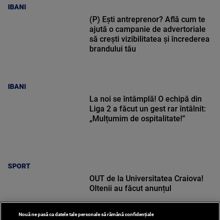
IBANI
(P) Ești antreprenor? Află cum te
ajută o campanie de advertoriale
să crești vizibilitatea și încrederea
brandului tău
IBANI
La noi se întâmplă! O echipă din
Liga 2 a făcut un gest rar întâlnit:
„Mulțumim de ospitalitate!”
SPORT
OUT de la Universitatea Craiova!
Oltenii au făcut anunțul
Nouă ne pasă ca datele tale personale să rămână confidențiale