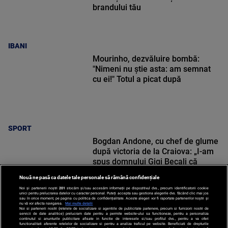
brandului tău
IBANI
Mourinho, dezvăluire bombă:
"Nimeni nu știe asta: am semnat
cu ei!" Totul a picat după
SPORT
Bogdan Andone, cu chef de glume
după victoria de la Craiova: „I-am
spus domnului Gigi Becali că
suntem incompatibili”
Nouă ne pasă ca datele tale personale să rămână confidențiale
Noi și partenerii noștri
201
stocăm și/sau accesăm informații pe dispozitivul dvs., precum identificatorii cookie
unici pentru prelucrarea datelor cu caracter personal. Puteți accepta sau gestiona alegerile dvs. făcând clic mai jos
sau în orice moment, pe pagina cu politica de confidențialitate. Aceste alegeri vor fi raportate partenerilor noștri și
nu vă vor afecta navigarea.
Mai multe detalii
Noi si partenerii nostri (retelele de socializare si agentiile de publicitate partenere, precum si furnizorii nostri de
SPORT
servicii de date analitice) prelucram date pentru a permite website-ului sa functioneze, pentru a personaliza
continutul si anunturile publicitare afisate in functie de interesele si/sau profilul dvs., pentru a va oferi
functionalitati aferente retelelor de socializare si pentru a analiza traficul pe website. Beneficiati de drepturile