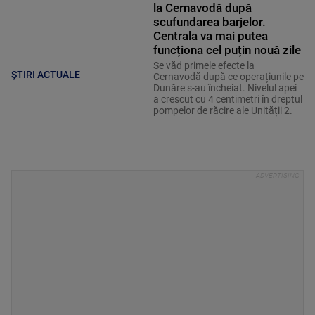
la Cernavodă după
scufundarea barjelor.
Centrala va mai putea
funcționa cel puțin nouă zile
Se văd primele efecte la
ȘTIRI ACTUALE
Cernavodă după ce operațiunile pe
Dunăre s-au încheiat. Nivelul apei
a crescut cu 4 centimetri în dreptul
pompelor de răcire ale Unității 2.