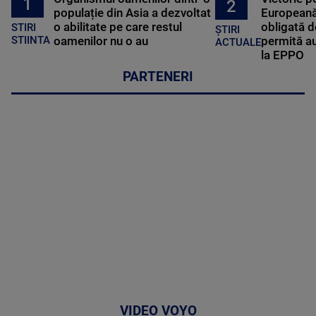
1
2
populație din Asia a dezvoltat
Europeană
o abilitate pe care restul
obligată d
STIRI
ȘTIRI
oamenilor nu o au
permită au
STIINTA
ACTUALE
la EPPO
PARTENERI
VIDEO VOYO