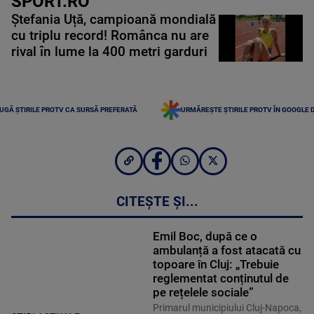
SPORT.RO
Ștefania Uță, campioană mondială
cu triplu record! Românca nu are
rival în lume la 400 metri garduri
UGĂ ȘTIRILE PROTV CA SURSĂ PREFERATĂ
URMĂREȘTE ȘTIRILE PROTV ÎN GOOGLE 
CITEȘTE ȘI...
Emil Boc, după ce o
ambulanță a fost atacată cu
topoare în Cluj: „Trebuie
reglementat conținutul de
pe rețelele sociale”
Primarul municipiului Cluj-Napoca,