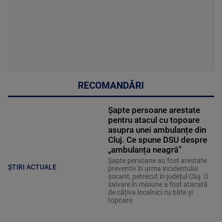
RECOMANDĂRI
Șapte persoane arestate
pentru atacul cu topoare
asupra unei ambulanțe din
Cluj. Ce spune DSU despre
„ambulanța neagră”
Șapte persoane au fost arestate
ȘTIRI ACTUALE
preventiv în urma incidentului
șocant, petrecut în județul Cluj. O
salvare în misiune a fost atacată
de câțiva localnici cu bâte și
topoare.