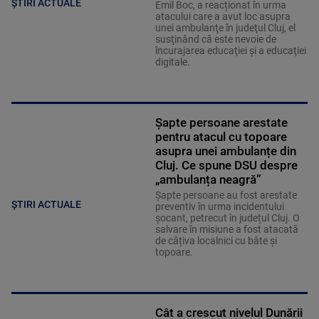
ȘTIRI ACTUALE
Emil Boc, a reacționat în urma
atacului care a avut loc asupra
unei ambulanţe în judeţul Cluj, el
susţinând că este nevoie de
încurajarea educaţiei şi a educaţiei
digitale.
Șapte persoane arestate
pentru atacul cu topoare
asupra unei ambulanțe din
Cluj. Ce spune DSU despre
„ambulanța neagră”
Șapte persoane au fost arestate
ȘTIRI ACTUALE
preventiv în urma incidentului
șocant, petrecut în județul Cluj. O
salvare în misiune a fost atacată
de câțiva localnici cu bâte și
topoare.
Cât a crescut nivelul Dunării