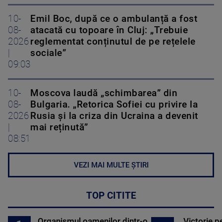
10-
Emil Boc, după ce o ambulanță a fost
08-
atacată cu topoare în Cluj: „Trebuie
2026
reglementat conținutul de pe rețelele
|
sociale”
09:03
10-
Moscova laudă „schimbarea” din
08-
Bulgaria. „Retorica Sofiei cu privire la
2026
Rusia și la criza din Ucraina a devenit
|
mai reținută”
08:51
VEZI MAI MULTE ȘTIRI
TOP CITITE
Organismul oamenilor dintr-o
Victorie p