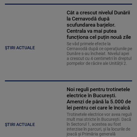
Cât a crescut nivelul Dunării
la Cernavodă după
scufundarea barjelor.
Centrala va mai putea
funcționa cel puțin nouă zile
Se văd primele efecte la
ȘTIRI ACTUALE
Cernavodă după ce operațiunile pe
Dunăre s-au încheiat. Nivelul apei
a crescut cu 4 centimetri în dreptul
pompelor de răcire ale Unității 2.
Noi reguli pentru trotinetele
electrice în București.
Amenzi de până la 5.000 de
lei pentru cei care le încalcă
Trotinetele electrice vor avea reguli
mult mai stricte în București. Dacă
în Sectorul 1, acestea au fost
ȘTIRI ACTUALE
interzise în parcuri, și la locurile de
joacă și Primăria generală