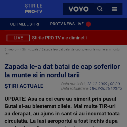
StirilePROTV
CAUTA
VOYO
TOATE 
PROTV NEWS LIVE
ULTIMELE ȘTIRI
LIVE
Știrile PRO TV ale dimineții
Stirileprotv
Știri Actuale
Zapada le-a dat batai de cap soferilor la munte si in nordul
tarii
Zapada le-a dat batai de cap soferilor
la munte si in nordul tarii
Data publicării:
28-12-2009 | 00:00
ȘTIRI ACTUALE
Data actualizării:
18-08-2025 | 03:12
UPDATE: Asa ca cei care au nimerit prin pasul
Gutai si-au blestemat zilele. Mai multe TIR-uri
au derapat, au ajuns in sant si au incurcat toata
circulatia. La Iasi aeroportul a fost inchis dupa