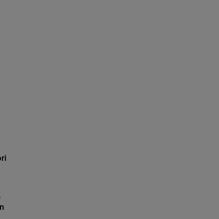
ri
e
în