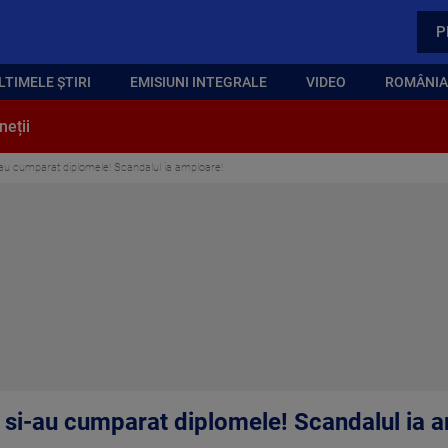
P
LTIMELE ȘTIRI
EMISIUNI INTEGRALE
VIDEO
ROMÂNIA,
neții
au cumparat diplomele! Scandalul ia amploare!
si-au cumparat diplomele! Scandalul ia 