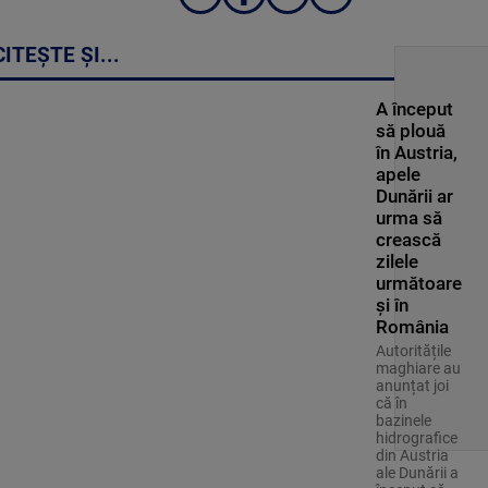
CITEȘTE ȘI...
A început
să plouă
în Austria,
apele
Dunării ar
urma să
crească
zilele
următoare
și în
România
Autoritățile
maghiare au
anunțat joi
că în
bazinele
hidrografice
din Austria
ale Dunării a