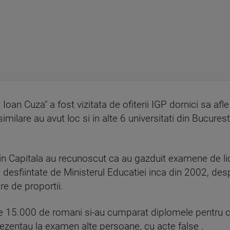
oan Cuza" a fost vizitata de ofiterii IGP dornici sa afle 
imilare au avut loc si in alte 6 universitati din Bucurest
e din Capitala au recunoscut ca au gazduit examene de li
, desfiintate de Ministerul Educatiei inca din 2002, desp
re de proportii.
de 15.000 de romani si-au cumparat diplomele pentru car
rezentau la examen alte persoane, cu acte false .