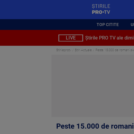
StirilePROTV
TOP CITITE
U
LIVE
Știrile PRO TV ale dimi
Stirileprotv
Știri Actuale
Peste 15.000 de romani si-
Peste 15.000 de romani 