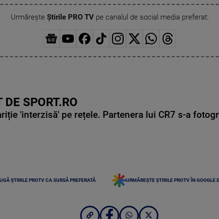
Urmărește
Știrile PRO TV
pe canalul de social media preferat:
 DE SPORT.RO
ie 'interzisă' pe rețele. Partenera lui CR7 s-a fotog
UGĂ ȘTIRILE PROTV CA SURSĂ PREFERATĂ
URMĂREȘTE ȘTIRILE PROTV ÎN GOOGLE 