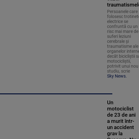
traumatismel
Persoanele care
folosesc trotinet
electrice se
confruntă cu un
risc mai mare de
suferi leziuni
cerebrale și
traumatisme ale
organelor intern
decât bicicliștii 
motocicliștii,
potrivit unui nou
studiu, scrie
Sky News.
Un
motociclist
de 23 de ani
a murit într-
un accident
grav la