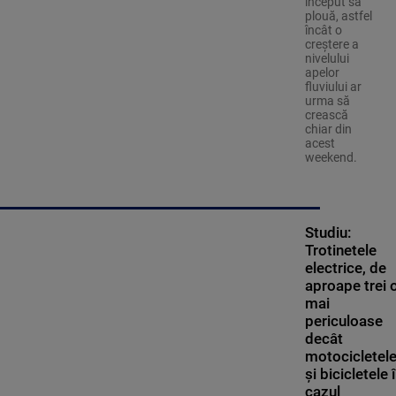
început să
plouă, astfel
încât o
creștere a
nivelului
apelor
fluviului ar
urma să
crească
chiar din
acest
weekend.
Studiu:
Trotinetele
electrice, de
aproape trei o
mai
periculoase
decât
motocicletel
și bicicletele 
cazul