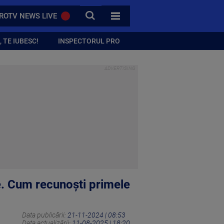
CAUTA
ROTV NEWS LIVE
TOATE CATEGORIILE
 TE IUBESC!
INSPECTORUL PRO
e. Cum recunoști primele
Data publicării:
21-11-2024 | 08:53
Data actualizării:
11-08-2025 | 18:20