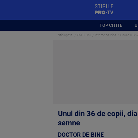
StirilePROTV
TOP CITITE
U
Stirileprotv
EMISIUNI
Doctor de bine
Unul din 36
Unul din 36 de copii, d
semne
DOCTOR DE BINE