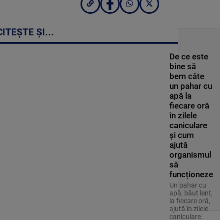
CITEȘTE ȘI...
De ce este
bine să
bem câte
un pahar cu
apă la
fiecare oră
în zilele
caniculare
și cum
ajută
organismul
să
funcționeze
Un pahar cu
apă, băut lent,
la fiecare oră,
ajută în zilele
caniculare.