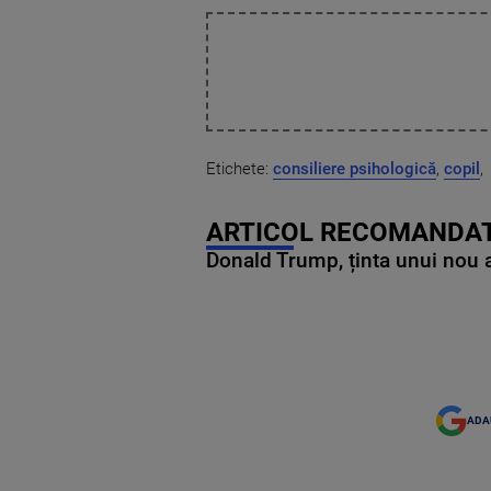
Etichete:
consiliere psihologică
,
copil
,
ARTICOL RECOMANDAT
Donald Trump, ținta unui nou as
ADA