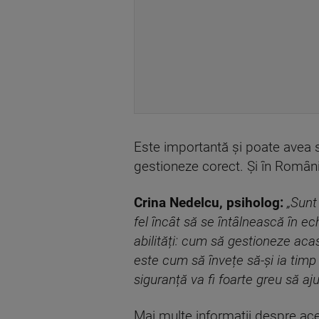
Este importantă și poate avea su
gestioneze corect. Și în Români
Crina Nedelcu, psiholog:
„Sunt
fel încât să se întâlnească în ec
abilități: cum să gestioneze aca
este cum să învețe să-și ia timp 
siguranță va fi foarte greu să ajute
Mai multe informații despre aces