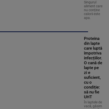
Singurul
aliment care
nu conține
calorii este
apa.
Proteina
din lapte
care luptă
împotriva
infecțiilor.
O cană de
lapte pe
zi e
suficient,
cu o
condiție:
să nu fie
UHT
În laptele de
vacă, găsim