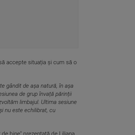
 să accepte situația și cum să o
te gândit de așa natură, în așa
esiunea de grup învață părinții
zvoltăm limbajul. Ultima sesiune
i nu este echilibrat, cu
 de bine'' prezentată de Liliana