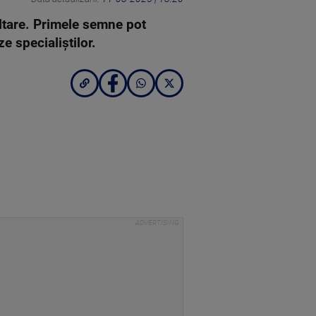
oltare. Primele semne pot
eze specialiștilor.