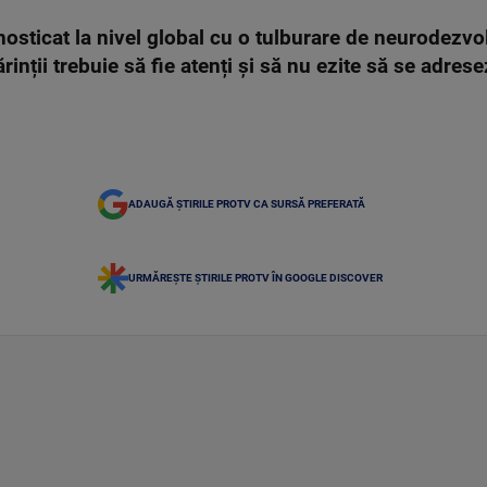
nosticat la nivel global cu o tulburare de neurodezv
rinții trebuie să fie atenți și să nu ezite să se adres
ADAUGĂ ȘTIRILE PROTV CA SURSĂ PREFERATĂ
URMĂREȘTE ȘTIRILE PROTV ÎN GOOGLE DISCOVER