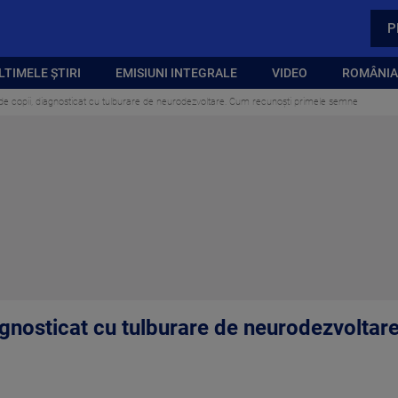
P
LTIMELE ȘTIRI
EMISIUNI INTEGRALE
VIDEO
ROMÂNIA,
 de copii, diagnosticat cu tulburare de neurodezvoltare. Cum recunoști primele semne
iagnosticat cu tulburare de neurodezvoltar