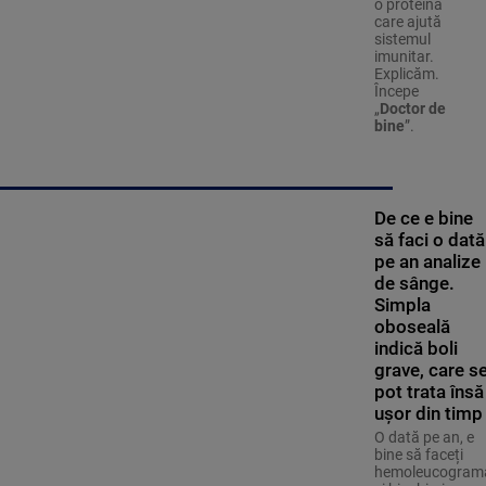
o proteină
care ajută
sistemul
imunitar.
Explicăm.
Începe
„
Doctor de
bine
”.
De ce e bine
să faci o dată
pe an analize
de sânge.
Simpla
oboseală
indică boli
grave, care s
pot trata însă
ușor din timp
O dată pe an, e
bine să faceți
hemoleucogram