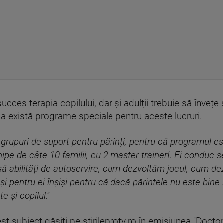
cces terapia copilului, dar și adulții trebuie să învețe
a există programe speciale pentru aceste lucruri.
 grupuri de suport pentru părinți, pentru că programul es
hipe de câte 10 familii, cu 2 master trainerI. Ei conduc s
să abilități de autoservire, cum dezvoltăm jocul, cum de
și pentru ei înșiși pentru că dacă părintele nu este bine ș
 și copilul.''
t subiect găsiți pe stirileprotv.ro în emisiunea ''Doctor