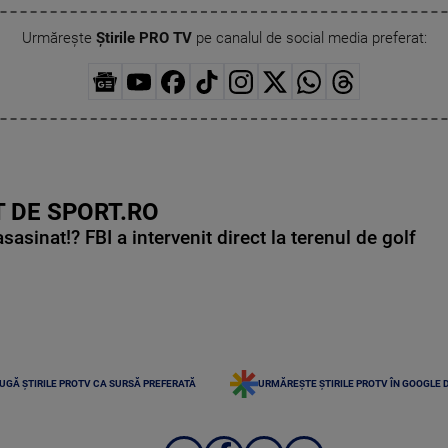
Urmărește
Știrile PRO TV
pe canalul de social media preferat:
 DE SPORT.RO
asinat!? FBI a intervenit direct la terenul de golf
UGĂ ȘTIRILE PROTV CA SURSĂ PREFERATĂ
URMĂREȘTE ȘTIRILE PROTV ÎN GOOGLE 