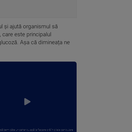
l și ajută organismul să
 care este principalul
ă glucoză. Așa că dimineața ne
să bem câte un pahar cu apă la fiecare oră în zilele caniculare