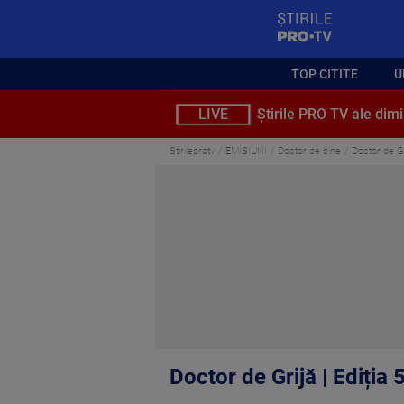
StirilePROTV
TOP CITITE
U
LIVE
Știrile PRO TV ale dimi
Stirileprotv
EMISIUNI
Doctor de bine
Doctor de Gr
Doctor de Grijă | Ediția 