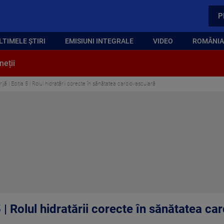
P
LTIMELE ȘTIRI
EMISIUNI INTEGRALE
VIDEO
ROMÂNIA,
neții
ijă | Ediția 5 | Rolul hidratării corecte în sănătatea cardiovasculară
5 | Rolul hidratării corecte în sănătatea c