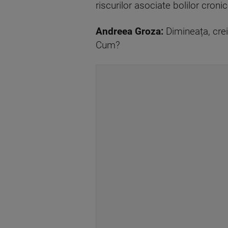
riscurilor asociate bolilor cron
Andreea Groza:
Dimineața, cre
Cum?