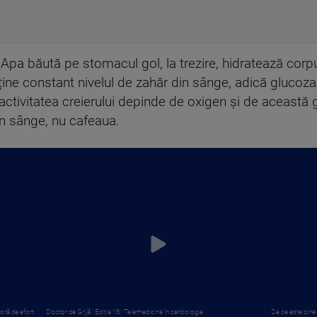
Apa băută pe stomacul gol, la trezire, hidratează corpu
ine constant nivelul de zahăr din sânge, adică glucoza,
ă activitatea creierului depinde de oxigen și de aceast
din sânge, nu cafeaua.
oră de efort
Doctor de Grijă | Ediția 16 | Telemedicina în cardiologie
De ce este bine 