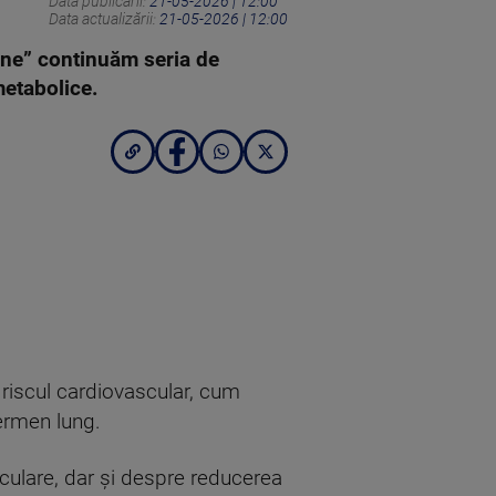
Data publicării:
21-05-2026 | 12:00
Data actualizării:
21-05-2026 | 12:00
ine” continuăm seria de
 metabolice.
ă riscul cardiovascular, cum
termen lung.
culare, dar și despre reducerea