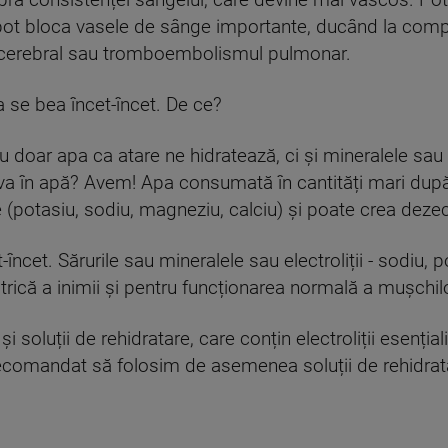
pra consistenței sângelui, care devine mai vâscos. Pot 
pot bloca vasele de sânge importante, ducând la compli
r cerebral sau tromboembolismul pulmonar.
a se bea încet-încet. De ce?
 doar apa ca atare ne hidratează, ci și mineralele sau el
 în apă? Avem! Apa consumată în cantități mari după e
ge (potasiu, sodiu, magneziu, calciu) și poate crea dezec
încet. Sărurile sau mineralele sau electroliții - sodiu, 
ctrică a inimii și pentru funcționarea normală a mușchil
i soluții de rehidratare, care conțin electroliții esenți
recomandat să folosim de asemenea soluții de rehidra