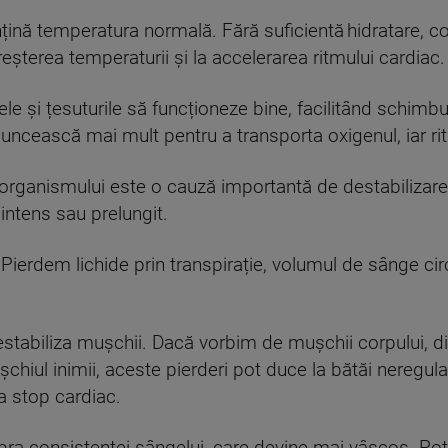
ină temperatura normală. Fără suficientă hidratare, cor
eșterea temperaturii și la accelerarea ritmului cardiac
le și țesuturile să funcționeze bine, facilitând schim
muncească mai mult pentru a transporta oxigenul, iar ri
organismului este o cauză importantă de destabilizare 
 intens sau prelungit.
Pierdem lichide prin transpirație, volumul de sânge circ
destabiliza mușchii. Dacă vorbim de mușchii corpului, 
ul inimii, aceste pierderi pot duce la bătăi neregulate
a stop cardiac.