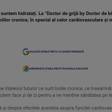
suntem hidratați. La ”Doctor de grijă by Doctor de b
lilor cronice, în special al celor cardiovasculare și
ADAUGĂ ȘTIRILE PROTV CA SURSĂ PREFERATĂ
URMĂREȘTE ȘTIRILE PROTV ÎN GOOGLE DISCOVER
 pe înțelesul tuturor ce sunt bolile cronice, ce înseamn
 putem face zi de zi pentru a ne menține sănătatea pe 
 și despre efectele acesteia asupra funcției cardiovas