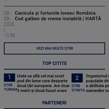
08-
Canicula și furtunile lovesc România.
08-
Cod galben de vreme instabilă | HARTĂ
2026
|
10:56
VEZI MAI MULTE ȘTIRI
TOP CITITE
Unde se află cel mai scurt
Organismul 
1
2
pod din lume care desparte
populație di
STIRI
două țări europene. Are doar
o abilitate p
STIRI
TURISM
3 metri și două fusuri orare
oamenilor nu
STIINTA
PARTENERI