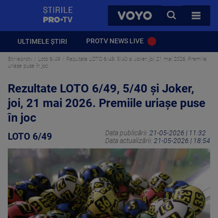
StirilePROTV
CAUTA
VOYO
TOATE 
PROTV NEWS LIVE
ULTIMELE ȘTIRI
Stirileprotv
Loto 6/49
Rezultate LOTO 6/49, 5/40 și Joker, joi, 21 mai 2026. Premiile
uriașe puse în joc
Rezultate LOTO 6/49, 5/40 și Joker,
joi, 21 mai 2026. Premiile uriașe puse
în joc
Data publicării:
21-05-2026 | 11:32
LOTO 6/49
Data actualizării:
21-05-2026 | 18:54