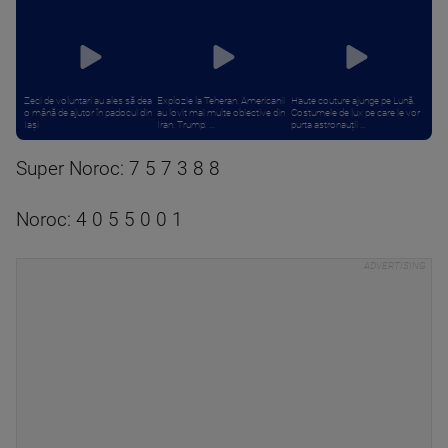
Zeci de voluntari au ales să dea
Explozie la Teheran. Americanii
Haute couture ajunge pe Lună.
o mână de ajutor în padocul din
au lovit mai multe obiective din
Costumele de lux pe care le vor
Iași
Iran. Trump: ...
purta astronauții ...
Super Noroc: 7 5 7 3 8 8
Noroc: 4 0 5 5 0 0 1