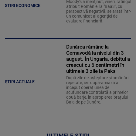
Moody's a menţinut, vineri, ratingul
STIRI ECONOMICE
atribuit României la "Baa3", cu
perspectivă negativă, se arată într-
un comunicat al agenţiei de
evaluare financiară.
Dunărea rămâne la
Cernavodă la nivelul din 3
august. În Ungaria, debitul a
crescut cu 6 centimetri în
ultimele 3 zile la Paks
După zile de așteptare și amânări
ȘTIRI ACTUALE
repetate, ieri după-amiază a
început operațiunea de
scufundare controlată a primelor
două barje, în apropierea brațului
Bala de pe Dunăre.
ULTIMELE ȘTIRI