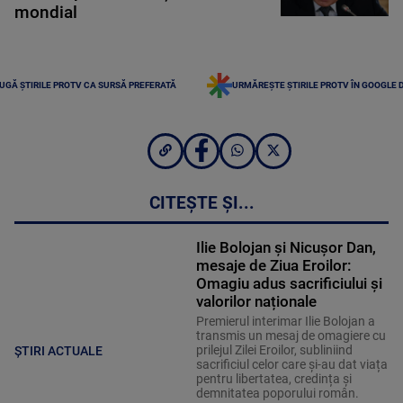
mondial
UGĂ ȘTIRILE PROTV CA SURSĂ PREFERATĂ
URMĂREȘTE ȘTIRILE PROTV ÎN GOOGLE 
CITEȘTE ȘI...
Ilie Bolojan și Nicușor Dan,
mesaje de Ziua Eroilor:
Omagiu adus sacrificiului și
valorilor naționale
Premierul interimar Ilie Bolojan a
transmis un mesaj de omagiere cu
prilejul Zilei Eroilor, subliniind
ȘTIRI ACTUALE
sacrificiul celor care și-au dat viața
pentru libertatea, credința și
demnitatea poporului român.