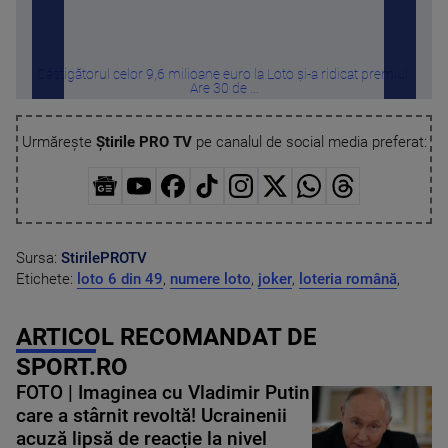
Câștigătorul celor 9,6 milioane euro la Loto și-a ridicat premiul.
Câț
Are 30 de ...
Urmărește
Știrile PRO TV
pe canalul de social media preferat:
Sursa:
StirilePROTV
Etichete:
loto 6 din 49
,
numere loto
,
joker
,
loteria română
,
ARTICOL RECOMANDAT DE
SPORT.RO
FOTO | Imaginea cu Vladimir Putin
care a stârnit revoltă! Ucrainenii
acuză lipsă de reacție la nivel