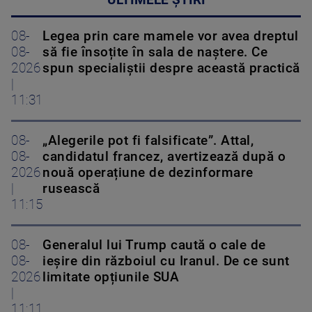
08-
Legea prin care mamele vor avea dreptul
08-
să fie însoțite în sala de naștere. Ce
2026
spun specialiștii despre această practică
|
11:31
08-
„Alegerile pot fi falsificate”. Attal,
08-
candidatul francez, avertizează după o
2026
nouă operațiune de dezinformare
|
rusească
11:15
08-
Generalul lui Trump caută o cale de
08-
ieșire din războiul cu Iranul. De ce sunt
2026
limitate opțiunile SUA
|
11:11