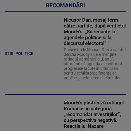
RECOMANDĂRI
Nicușor Dan, mesaj ferm
către partide, după verdictul
Moody's: „Să renunțe la
agendele politice şi la
discursul electoral”
Președintele Nicușor Dan a salutat
STIRI POLITICE
decizia Moody’s de a menține
ratingul României la „Baa3”,
afirmând că agenția a confirmat
progresele făcute în ultimul an
pentru echilibrarea finanțelor
publice și reducerea cheltuielilor.
Moody’s păstrează ratingul
României în categoria
„recomandat investiţiilor”,
cu perspectiva negativă.
Reacția lui Nazare