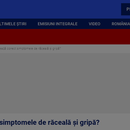
P
LTIMELE ȘTIRI
EMISIUNI INTEGRALE
VIDEO
ROMÂNIA,
ează corect simptomele de răceală şi gripă?
simptomele de răceală şi gripă?