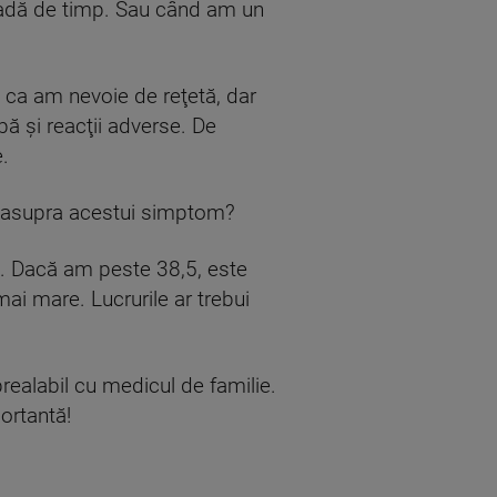
oadă de timp. Sau când am un
 ca am nevoie de reţetă, dar
ă şi reacţii adverse. De
.
 asupra acestui simptom?
. Dacă am peste 38,5, este
mai mare. Lucrurile ar trebui
realabil cu medicul de familie.
ortantă!