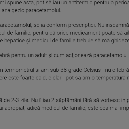
mi spune asta, pot să iau un antitermic pentru o peri
 analgezic paracetamolul.
aracetamolul, se ia conform prescriptiei. Nu înseamnă
cul de familie, pentru că orice medicament poate să aib
hepatice şi medicul de familie trebuie să mă ghideze
bră pentru un adult şi cum acţionează paracetamolul
 termometrul si am sub 38 grade Celsius - nu e febră
pere este foarte cald, e clar - pot să am o temperatură 
de 2-3 zile. Nu îl iau 2 săptămâni fără să vorbesc in p
 apropiat, adică medicul de familie, este cea mai imp