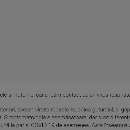
ele simptome, când luăm contact cu un virus respirat
nteriori, aveam viroza repiratorie, adică guturaiul, şi 
Simptomatologia e asemănătoare, dar sunt diferenţe 
 pună la pat şi COVID 19 de asemenea. Asta înseamnă s