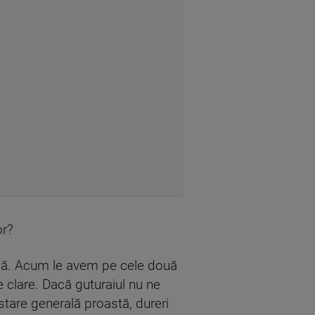
or?
gripă. Acum le avem pe cele două
clare. Dacă guturaiul nu ne
tare generală proastă, dureri