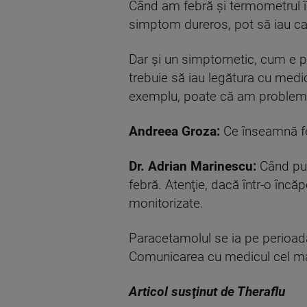
Când am febră şi termometrul î
simptom dureros, pot să iau ca
Dar şi un simptometic, cum e p
trebuie să iau legătura cu medi
exemplu, poate că am probleme 
Andreea Groza:
Ce înseamnă fe
Dr. Adrian Marinescu:
Când pun
febră. Atenţie, dacă într-o încă
monitorizate.
Paracetamolul se ia pe perioadă 
Comunicarea cu medicul cel mai
Articol susţinut de Theraflu