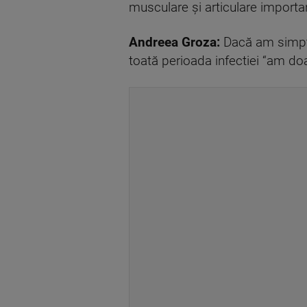
musculare şi articulare importan
Andreea Groza:
Dacă am simpto
toată perioada infectiei “am do