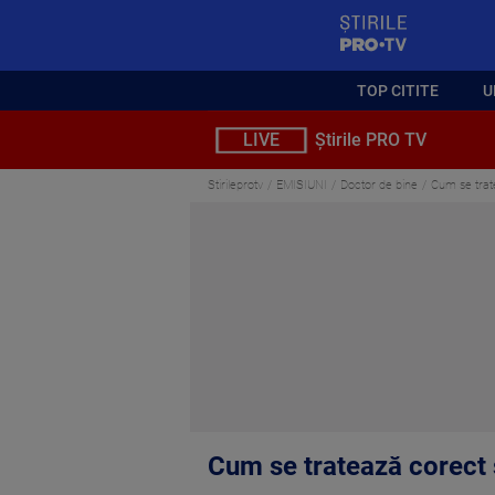
StirilePROTV
TOP CITITE
U
LIVE
Știrile PRO TV
Stirileprotv
EMISIUNI
Doctor de bine
Cum se trat
Cum se tratează corect 