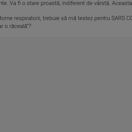
te. Va fi o stare proastă, indiferent de vârstă. Aceast
me respiratorii, trebuie să mă testez pentru SARS C
ar o răceală”?