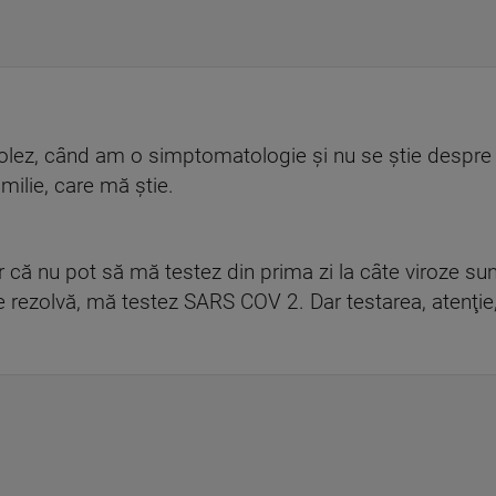
olez, când am o simptomatologie şi nu se ştie despre c
milie, care mă ştie.
ar că nu pot să mă testez din prima zi la câte viroze sun
e rezolvă, mă testez SARS COV 2. Dar testarea, atenţie, 