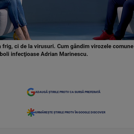
a frig, ci de la virusuri. Cum gândim virozele comune
 boli infecţioase Adrian Marinescu.
ADAUGĂ ȘTIRILE PROTV CA SURSĂ PREFERATĂ
URMĂREȘTE ȘTIRILE PROTV ÎN GOOGLE DISCOVER