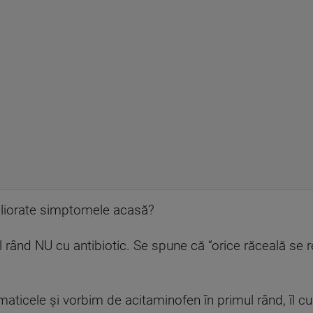
liorate simptomele acasă?
 rând NU cu antibiotic. Se spune că “orice răceală se r
ticele şi vorbim de acitaminofen în primul rând, îl c