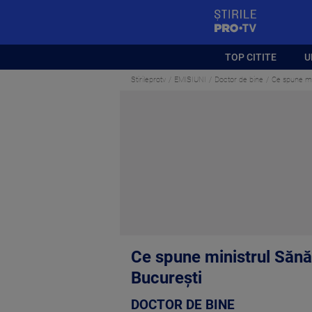
StirilePROTV
TOP CITITE
U
Stirileprotv
EMISIUNI
Doctor de bine
Ce spune min
Ce spune ministrul Sănăt
București
DOCTOR DE BINE