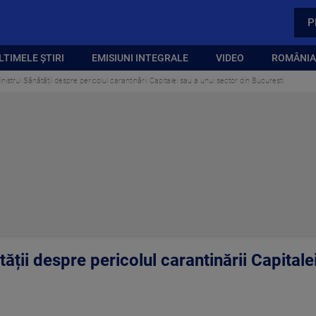
P
LTIMELE ȘTIRI
EMISIUNI INTEGRALE
VIDEO
ROMÂNIA,
istrul Sănătății despre pericolul carantinării Capitalei sau a unui sector din București
ății despre pericolul carantinării Capitale