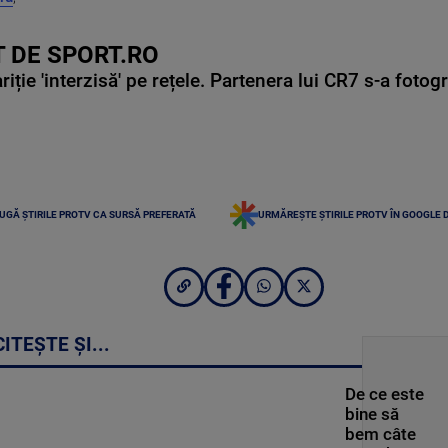
 DE SPORT.RO
ie 'interzisă' pe rețele. Partenera lui CR7 s-a fotog
UGĂ ȘTIRILE PROTV CA SURSĂ PREFERATĂ
URMĂREȘTE ȘTIRILE PROTV ÎN GOOGLE 
CITEȘTE ȘI...
De ce este
bine să
bem câte