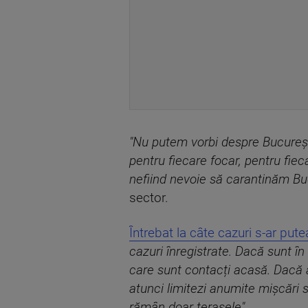
"Nu putem vorbi despre București
pentru fiecare focar, pentru fiec
nefiind nevoie să carantinăm Buc
sector.
Întrebat la câte cazuri s-ar put
cazuri înregistrate. Dacă sunt în
care sunt contacți acasă. Dacă a
atunci limitezi anumite mișcări s
rămân doar terasele".