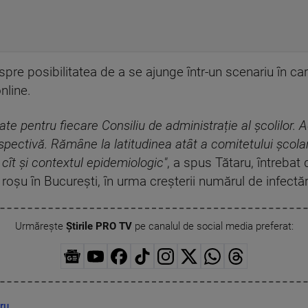
espre posibilitatea de a se ajunge într-un scenariu în ca
nline.
ate pentru fiecare Consiliu de administrație al școlilor. 
spectivă. Rămâne la latitudinea atât a comitetului școlar,
cît și contextul epidemiologic"
, a spus Tătaru, întreba
 roșu în București, în urma creșterii numărul de infectări
Urmărește
Știrile PRO TV
pe canalul de social media preferat:
ru
,