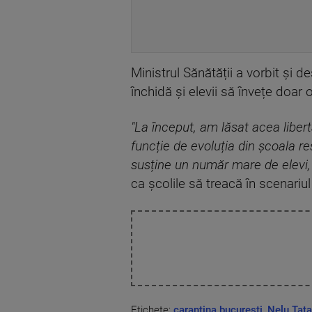
Ministrul Sănătății a vorbit și d
închidă și elevii să învețe doar o
"La început, am lăsat acea libert
funcție de evoluția din școala re
susține un număr mare de elevi, 
ca școlile să treacă în scenariul
Etichete:
carantina bucuresti
,
Nelu Tata