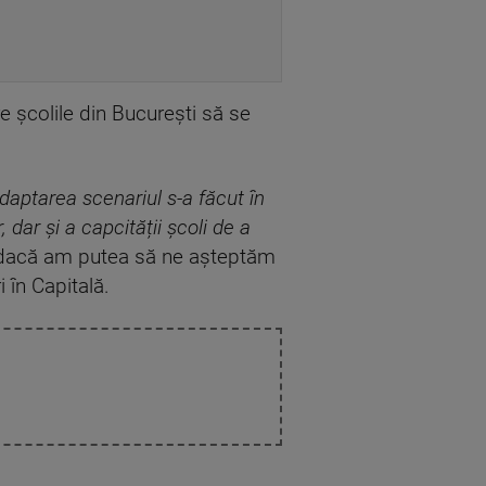
re școlile din București să se
Adaptarea scenariul s-a făcut în
 dar și a capcității școli de a
t dacă am putea să ne așteptăm
 în Capitală.