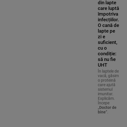
din lapte
care luptă
împotriva
infecțiilor.
O cană de
lapte pe
zi e
suficient,
cu o
condiție:
să nu fie
UHT
În laptele de
vacă, găsim
o proteină
care ajută
sistemul
imunitar.
Explicăm.
Începe
„
Doctor de
bine
”.