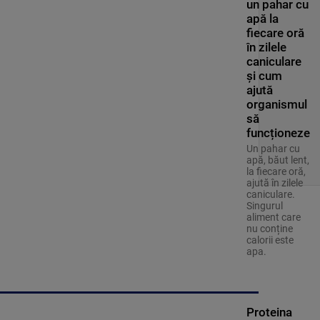
un pahar cu
apă la
fiecare oră
în zilele
caniculare
și cum
ajută
organismul
să
funcționeze
Un pahar cu
apă, băut lent,
la fiecare oră,
ajută în zilele
caniculare.
Singurul
aliment care
nu conține
calorii este
apa.
Proteina