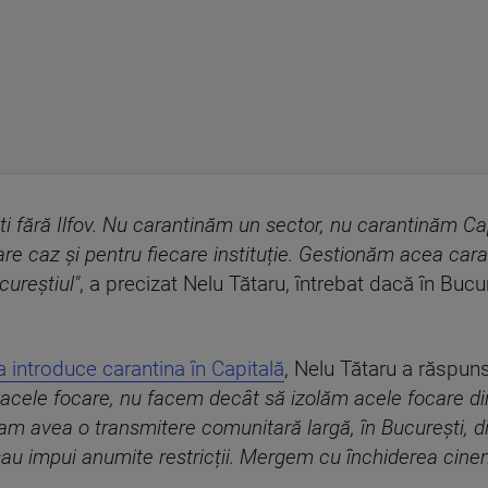
 fără Ilfov. Nu carantinăm un sector, nu carantinăm Capi
are caz și pentru fiecare instituție. Gestionăm acea caran
ureștiul"
, a precizat Nelu Tătaru, întrebat dacă în Buc
ea introduce carantina în Capitală
, Nelu Tătaru a răspuns
 acele focare, nu facem decât să izolăm acele focare din
m avea o transmitere comunitară largă, în București, di
au impui anumite restricții. Mergem cu închiderea cinema