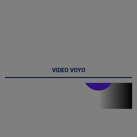
VIDEO VOYO
Stirile PRO TV
Stirile PRO