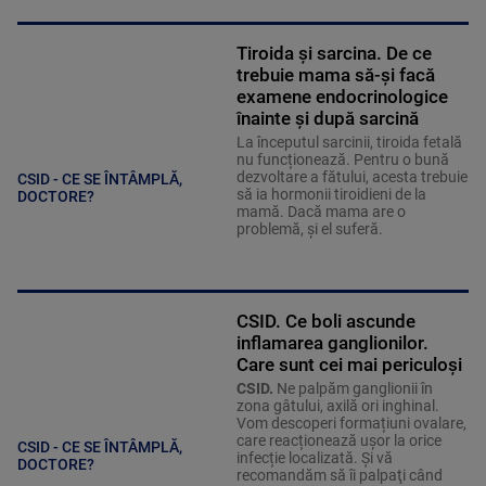
Tiroida și sarcina. De ce
trebuie mama să-și facă
examene endocrinologice
înainte și după sarcină
La începutul sarcinii, tiroida fetală
nu funcționează. Pentru o bună
dezvoltare a fătului, acesta trebuie
CSID - CE SE ÎNTÂMPLĂ,
să ia hormonii tiroidieni de la
DOCTORE?
mamă. Dacă mama are o
problemă, și el suferă.
CSID. Ce boli ascunde
inflamarea ganglionilor.
Care sunt cei mai periculoși
CSID.
Ne palpăm ganglionii în
zona gâtului, axilă ori inghinal.
Vom descoperi formațiuni ovalare,
care reacționează ușor la orice
CSID - CE SE ÎNTÂMPLĂ,
infecție localizată. Şi vă
DOCTORE?
recomandăm să îi palpaţi când