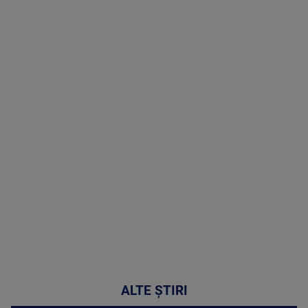
TV # 19.00 -
06 August
2026
MAI
MULTE
DETALII
47:43
ALTE ȘTIRI