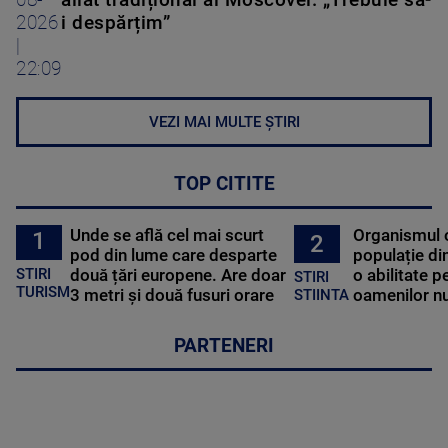
08-
aliat tradițional al Moscovei. „Trebuie să-
2026
i despărțim”
|
22:09
VEZI MAI MULTE ȘTIRI
TOP CITITE
Unde se află cel mai scurt
Organismul 
1
2
pod din lume care desparte
populație di
STIRI
două țări europene. Are doar
o abilitate p
STIRI
TURISM
3 metri și două fusuri orare
oamenilor nu
STIINTA
PARTENERI