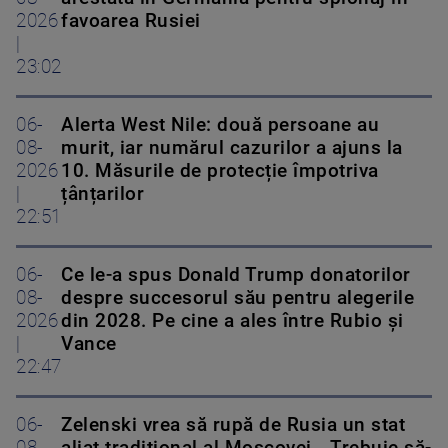
2026
favoarea Rusiei
|
23:02
06-
Alerta West Nile: două persoane au
08-
murit, iar numărul cazurilor a ajuns la
2026
10. Măsurile de protecție împotriva
|
țânțarilor
22:51
06-
Ce le-a spus Donald Trump donatorilor
08-
despre succesorul său pentru alegerile
2026
din 2028. Pe cine a ales între Rubio și
|
Vance
22:47
06-
Zelenski vrea să rupă de Rusia un stat