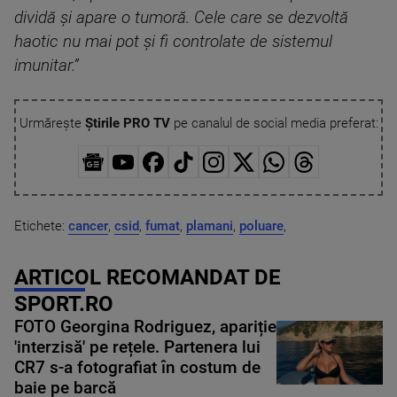
dividă și apare o tumoră. Cele care se dezvoltă
haotic nu mai pot și fi controlate de sistemul
imunitar.”
Urmărește
Știrile PRO TV
pe canalul de social media preferat:
Etichete:
cancer
,
csid
,
fumat
,
plamani
,
poluare
,
ARTICOL RECOMANDAT DE
SPORT.RO
FOTO Georgina Rodriguez, apariție
'interzisă' pe rețele. Partenera lui
CR7 s-a fotografiat în costum de
baie pe barcă