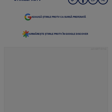
ADAUGĂ ȘTIRILE PROTV CA SURSĂ PREFERATĂ
URMĂREȘTE ȘTIRILE PROTV ÎN GOOGLE DISCOVER