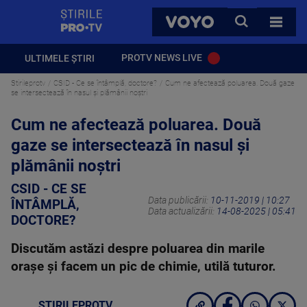
StirilePROTV
CAUTA
VOYO
TOATE 
PROTV NEWS LIVE
ULTIMELE ȘTIRI
Stirileprotv
CSID - Ce se întâmplă, doctore?
Cum ne afectează poluarea. Două gaze
se intersectează în nasul și plămânii noștri
Cum ne afectează poluarea. Două
gaze se intersectează în nasul și
plămânii noștri
CSID - CE SE
Data publicării:
10-11-2019 | 10:27
ÎNTÂMPLĂ,
Data actualizării:
14-08-2025 | 05:41
DOCTORE?
Discutăm astăzi despre poluarea din marile
orașe și facem un pic de chimie, utilă tuturor.
STIRILEPROTV