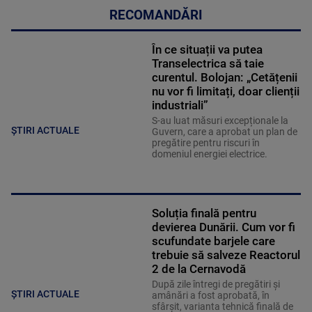
RECOMANDĂRI
În ce situații va putea
Transelectrica să taie
curentul. Bolojan: „Cetățenii
nu vor fi limitați, doar clienții
industriali”
S-au luat măsuri excepționale la
ȘTIRI ACTUALE
Guvern, care a aprobat un plan de
pregătire pentru riscuri în
domeniul energiei electrice.
Soluția finală pentru
devierea Dunării. Cum vor fi
scufundate barjele care
trebuie să salveze Reactorul
2 de la Cernavodă
După zile întregi de pregătiri și
ȘTIRI ACTUALE
amânări a fost aprobată, în
sfârșit, varianta tehnică finală de