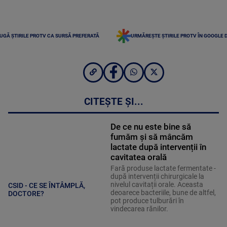
UGĂ ȘTIRILE PROTV CA SURSĂ PREFERATĂ
URMĂREȘTE ȘTIRILE PROTV ÎN GOOGLE 
CITEȘTE ȘI...
De ce nu este bine să
fumăm și să mâncăm
lactate după intervenții în
cavitatea orală
Fară produse lactate fermentate -
după intervenții chirurgicale la
nivelul cavitații orale. Aceasta
CSID - CE SE ÎNTÂMPLĂ,
deoarece bacteriile, bune de altfel,
DOCTORE?
pot produce tulburări în
vindecarea rănilor.