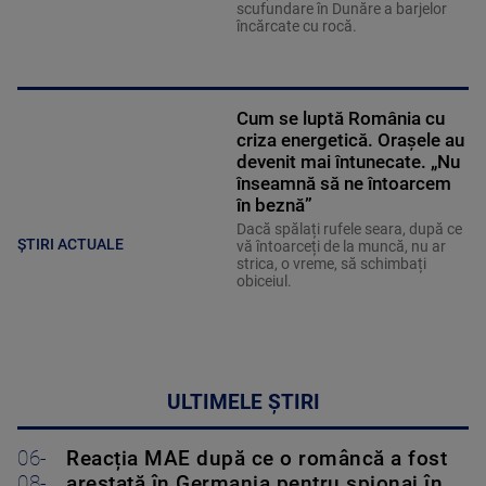
scufundare în Dunăre a barjelor
încărcate cu rocă.
Cum se luptă România cu
criza energetică. Orașele au
devenit mai întunecate. „Nu
înseamnă să ne întoarcem
în beznă”
Dacă spălați rufele seara, după ce
ȘTIRI ACTUALE
vă întoarceți de la muncă, nu ar
strica, o vreme, să schimbați
obiceiul.
ULTIMELE ȘTIRI
06-
Reacția MAE după ce o româncă a fost
08-
arestată în Germania pentru spionaj în