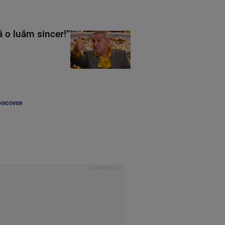
ă o luăm sincer!”
DISCOVER