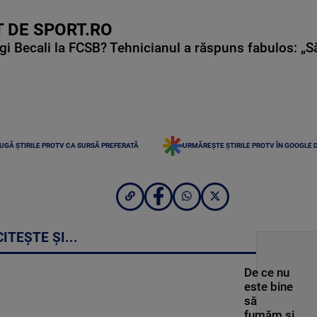
 DE SPORT.RO
gi Becali la FCSB? Tehnicianul a răspuns fabulos: „S
UGĂ ȘTIRILE PROTV CA SURSĂ PREFERATĂ
URMĂREȘTE ȘTIRILE PROTV ÎN GOOGLE 
CITEȘTE ȘI...
De ce nu
este bine
să
fumăm și