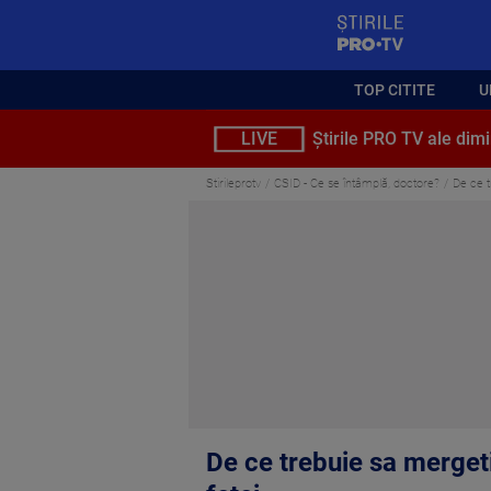
StirilePROTV
TOP CITITE
U
LIVE
Știrile PRO TV ale dimi
Stirileprotv
CSID - Ce se întâmplă, doctore?
De ce t
De ce trebuie sa mergeti