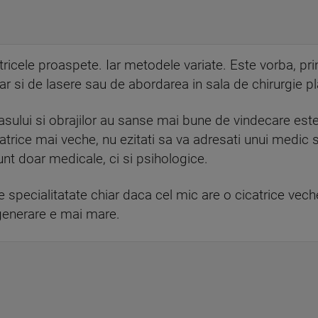
tricele proaspete. Iar metodele variate. Este vorba, prin
i, dar si de lasere sau de abordarea in sala de chirurgie p
, nasului si obrajilor au sanse mai bune de vindecare estet
trice mai veche, nu ezitati sa va adresati unui medic s
unt doar medicale, ci si psihologice.
 specialitatate chiar daca cel mic are o cicatrice veche
generare e mai mare.