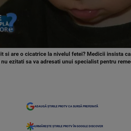
 si are o cicatrice la nivelul fetei? Medicii insista c
nu ezitati sa va adresati unui specialist pentru remed
ADAUGĂ ȘTIRILE PROTV CA SURSĂ PREFERATĂ
URMĂREȘTE ȘTIRILE PROTV ÎN GOOGLE DISCOVER