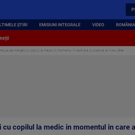
P
LTIMELE ȘTIRI
EMISIUNI INTEGRALE
VIDEO
ROMÂNIA,
neții
rebuie sa mergeti cu copilul la medic in momentul in care are o cicatrice la nivelul fetei
 cu copilul la medic in momentul in care ar