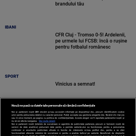
brandului tău
IBANI
CFR Cluj - Tromso 0-5! Ardelenii,
pe urmele lui FCSB: încă o rușine
pentru fotbalul românesc
SPORT
Vinicius a semnat!
Nouă ne pasă ca datele tale personale să rămână confidențiale
Noi și partenerii noștri
201
stocăm și/sau accesăm informații pe dispozitivul dvs., precum identificatorii cookie
unici pentru prelucrarea datelor cu caracter personal. Puteți accepta sau gestiona alegerile dvs. făcând clic mai jos
sau în orice moment, pe pagina cu politica de confidențialitate. Aceste alegeri vor fi raportate partenerilor noștri și
nu vă vor afecta navigarea.
Mai multe detalii
Noi si partenerii nostri (retelele de socializare si agentiile de publicitate partenere, precum si furnizorii nostri de
SPORT
servicii de date analitice) prelucram date pentru a permite website-ului sa functioneze, pentru a personaliza
continutul si anunturile publicitare afisate in functie de interesele si/sau profilul dvs., pentru a va oferi
functionalitati aferente retelelor de socializare si pentru a analiza traficul pe website. Beneficiati de drepturile