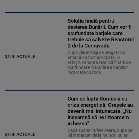
Soluția finală pentru
devierea Dunării. Cum vor fi
scufundate barjele care
trebuie să salveze Reactorul
2 de la Cernavodă
După zile întregi de pregătiri și
ȘTIRI ACTUALE
amânări a fost aprobată, în
sfârșit, varianta tehnică finală de
scufundare în Dunăre a barjelor
încărcate cu rocă.
Cum se luptă România cu
criza energetică. Orașele au
devenit mai întunecate. „Nu
înseamnă să ne întoarcem
în beznă”
Dacă spălați rufele seara, după ce
ȘTIRI ACTUALE
vă întoarceți de la muncă, nu ar