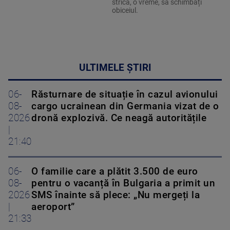
strica, o vreme, să schimbați
obiceiul.
ULTIMELE ȘTIRI
06-
Răsturnare de situație în cazul avionului
08-
cargo ucrainean din Germania vizat de o
2026
dronă explozivă. Ce neagă autoritățile
|
21:40
06-
O familie care a plătit 3.500 de euro
08-
pentru o vacanță în Bulgaria a primit un
2026
SMS înainte să plece: „Nu mergeți la
|
aeroport”
21:33