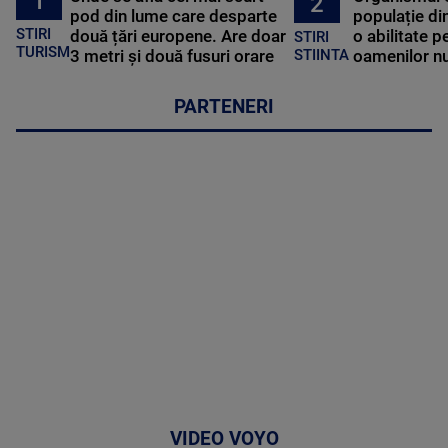
1
2
pod din lume care desparte
populație di
STIRI
două țări europene. Are doar
o abilitate p
STIRI
TURISM
3 metri și două fusuri orare
oamenilor nu
STIINTA
PARTENERI
VIDEO VOYO