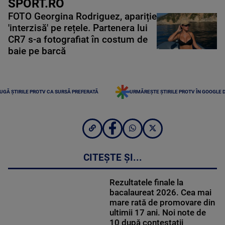
SPORT.RO
FOTO Georgina Rodriguez, apariție
'interzisă' pe rețele. Partenera lui
CR7 s-a fotografiat în costum de
baie pe barcă
UGĂ ȘTIRILE PROTV CA SURSĂ PREFERATĂ
URMĂREȘTE ȘTIRILE PROTV ÎN GOOGLE 
CITEȘTE ȘI...
Rezultatele finale la
bacalaureat 2026. Cea mai
mare rată de promovare din
ultimii 17 ani. Noi note de
10 după contestații