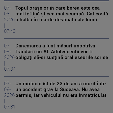
07-
Topul orașelor în care berea este cea
08-
mai ieftină și cea mai scumpă. Cât costă
2026
o halbă în marile destinații ale lumii
|
07:40
07-
Danemarca a luat măsuri împotriva
08-
fraudării cu AI. Adolescenții vor fi
2026
obligați să-și susțină oral eseurile scrise
|
07:34
07-
Un motociclist de 23 de ani a murit într-
08-
un accident grav la Suceava. Nu avea
2026
permis, iar vehiculul nu era înmatriculat
|
07:31