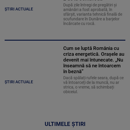
După zile întregi de pregătiri și
ȘTIRI ACTUALE
amânări a fost aprobată, în
sfârșit, varianta tehnică finală de
scufundare în Dunăre a barjelor
încărcate cu rocă.
Cum se luptă România cu
criza energetică. Orașele au
devenit mai întunecate. „Nu
înseamnă să ne întoarcem
în beznă”
Dacă spălați rufele seara, după ce
ȘTIRI ACTUALE
vă întoarceți de la muncă, nu ar
strica, o vreme, să schimbați
obiceiul.
ULTIMELE ȘTIRI