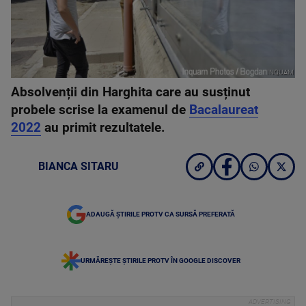
INQUAM
Absolvenții din Harghita care au susținut
probele scrise la examenul de
Bacalaureat
2022
au primit rezultatele.
BIANCA SITARU
ADAUGĂ ȘTIRILE PROTV CA SURSĂ PREFERATĂ
URMĂREȘTE ȘTIRILE PROTV ÎN GOOGLE DISCOVER