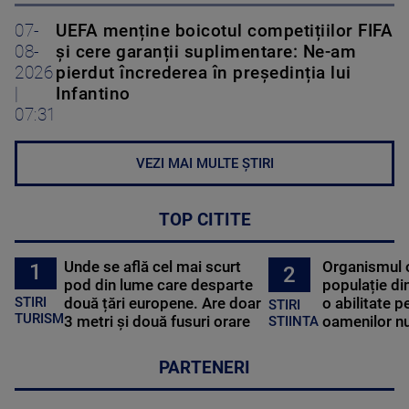
07-
UEFA menține boicotul competițiilor FIFA
08-
și cere garanții suplimentare: Ne-am
2026
pierdut încrederea în președinția lui
|
Infantino
07:31
VEZI MAI MULTE ȘTIRI
TOP CITITE
Unde se află cel mai scurt
Organismul 
1
2
pod din lume care desparte
populație di
STIRI
două țări europene. Are doar
o abilitate p
STIRI
TURISM
3 metri și două fusuri orare
oamenilor nu
STIINTA
PARTENERI