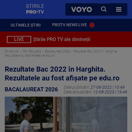
StirilePROTV
CAUTA
VOYO
TOATE 
PROTV NEWS LIVE
ULTIMELE ȘTIRI
LIVE
Știrile PRO TV ale dimineții
Stirileprotv
Stiri Educatie
Bacalaureat 2026
Rezultate Bac 2022 în Harghita.
Rezultatele au fost afișate pe edu.ro
Rezultate Bac 2022 în Harghita.
Rezultatele au fost afișate pe edu.ro
Data publicării:
27-06-2022 | 10:49
BACALAUREAT 2026
Data actualizării:
12-08-2025 | 19:46