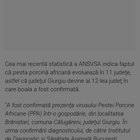
Cea mai recentă statistică a ANSVSA indica faptul
că pesta porcină africană evoluează în 11 judeţe,
astfel că judeţul Giurgiu devine al 12-lea judeţ în
care boala a fost confirmată.
"
A fost confirmată prezenţa virusului Pestei Porcine
Africane (PPA) într-o gospodărie, din localitatea
Brăniştari, comuna Călugăreni, judeţul Giurgiu. În
urma confirmării diagnosticului, de către Institutul
de Diagnostic si Sănătate Animală Bucureşti