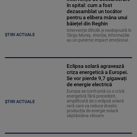
în spital: cum a fost
dezasamblat un tocător
pentru a elibera mâna unui
băiețel din Reghin
Intervenție dificilă și neobișnuită în
ȘTIRI ACTUALE
Târgu Mureș. Atenție, informațiile
au un puternic impact emoțional.
Eclipsa solară agravează
criza energetică a Europei.
Se vor pierde 9,7 gigawați
de energie electrică
Europa se confruntă cu o criză
energetică fără precedent,
amplificată de o eclipsă solară
ȘTIRI ACTUALE
rară care va reduce drastic
producția de energie solară
săptămâna viitoare.