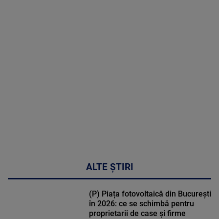
2026
MAI
MULTE
DETALII
30:33
ALTE ȘTIRI
(P) Piața fotovoltaică din București
în 2026: ce se schimbă pentru
proprietarii de case și firme