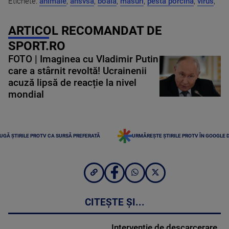
Etichete:
animale
,
ansvsa
,
boala
,
masuri
,
pesta porcina
,
virus
,
ARTICOL RECOMANDAT DE
SPORT.RO
FOTO | Imaginea cu Vladimir Putin
care a stârnit revoltă! Ucrainenii
acuză lipsă de reacție la nivel
mondial
UGĂ ȘTIRILE PROTV CA SURSĂ PREFERATĂ
URMĂREȘTE ȘTIRILE PROTV ÎN GOOGLE 
CITEȘTE ȘI...
Intervenție de descarcerare