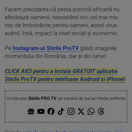
Facem precizarea că pesta porcină africană nu
afectează oamenii, neexistând nici cel mai mic
risc de îmbolnăvire pentru oameni, acest virus
având, însă, impact la nivel social şi economic.
Pe
Instagram-ul Știrile ProTV
găsiți imaginile
momentului din România, dar și din lume!
CLICK AICI pentru a instala GRATUIT aplicatia
Stirile ProTV pentru telefoane Android si iPhone!
Urmărește
Știrile PRO TV
pe canalul de social media preferat: