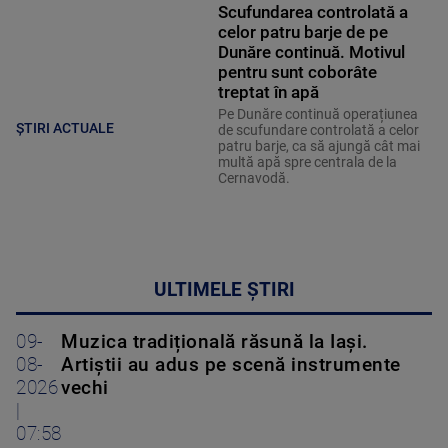
Scufundarea controlată a
celor patru barje de pe
Dunăre continuă. Motivul
pentru sunt coborâte
treptat în apă
Pe Dunăre continuă operațiunea
ȘTIRI ACTUALE
de scufundare controlată a celor
patru barje, ca să ajungă cât mai
multă apă spre centrala de la
Cernavodă.
ULTIMELE ȘTIRI
09-
Muzica tradițională răsună la Iași.
08-
Artiștii au adus pe scenă instrumente
2026
vechi
|
07:58