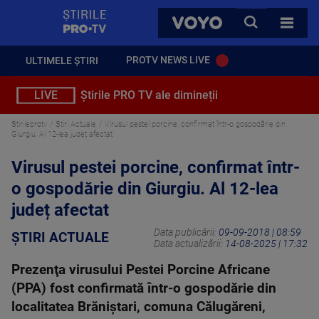
StirilePROTV
CAUTA
VOYO
TOATE 
PROTV NEWS LIVE
ULTIMELE ȘTIRI
LIVE
Știrile PRO TV ale dimineții
Stirileprotv
Știri Actuale
Virusul pestei porcine, confirmat într-o gospodărie din
Giurgiu. Al 12-lea județ afectat
Virusul pestei porcine, confirmat într-
o gospodărie din Giurgiu. Al 12-lea
județ afectat
Data publicării:
09-09-2018 | 08:59
ȘTIRI ACTUALE
Data actualizării:
14-08-2025 | 17:32
Prezenţa virusului Pestei Porcine Africane
(PPA) fost confirmată într-o gospodărie din
localitatea Brăniştari, comuna Călugăreni,