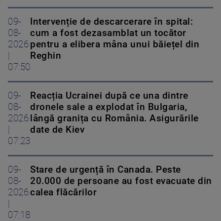
09-
Intervenție de descarcerare în spital:
08-
cum a fost dezasamblat un tocător
2026
pentru a elibera mâna unui băiețel din
|
Reghin
07:50
09-
Reacția Ucrainei după ce una dintre
08-
dronele sale a explodat în Bulgaria,
2026
lângă granița cu România. Asigurările
|
date de Kiev
07:23
09-
Stare de urgență în Canada. Peste
08-
20.000 de persoane au fost evacuate din
2026
calea flăcărilor
|
07:18