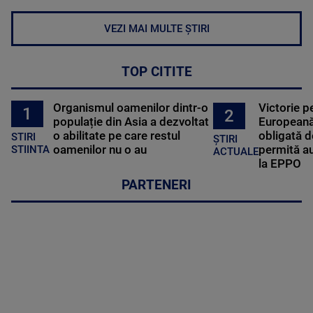
VEZI MAI MULTE ȘTIRI
TOP CITITE
Organismul oamenilor dintr-o
Victorie p
1
2
populație din Asia a dezvoltat
Europeană
o abilitate pe care restul
obligată d
STIRI
ȘTIRI
oamenilor nu o au
permită au
STIINTA
ACTUALE
la EPPO
PARTENERI