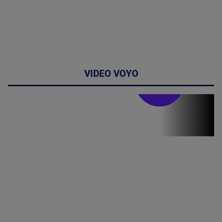
VIDEO VOYO
Stirile PRO TV
Stirile PRO
TV # 19.00 -
8 August