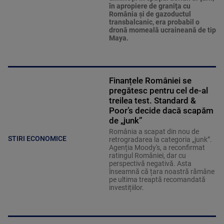
în apropiere de graniţa cu
România şi de gazoductul
transbalcanic, era probabil o
dronă momeală ucraineană de tip
Maya.
Finanțele României se
pregătesc pentru cel de-al
treilea test. Standard &
Poor’s decide dacă scapăm
de „junk”
România a scapat din nou de
STIRI ECONOMICE
retrogradarea la categoria „junk”.
Agenția Moody's, a reconfirmat
ratingul României, dar cu
perspectivă negativă. Asta
înseamnă că țara noastră rămâne
pe ultima treaptă recomandată
investițiilor.