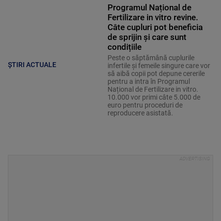
Programul Național de
Fertilizare in vitro revine.
Câte cupluri pot beneficia
de sprijin și care sunt
condițiile
Peste o săptămână cuplurile
ȘTIRI ACTUALE
infertile și femeile singure care vor
să aibă copii pot depune cererile
pentru a intra în Programul
Național de Fertilizare in vitro.
10.000 vor primi câte 5.000 de
euro pentru proceduri de
reproducere asistată.