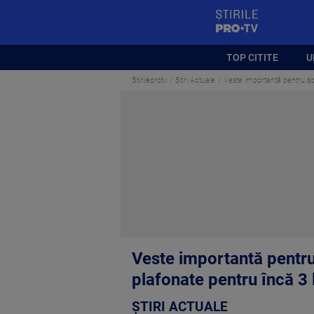
StirilePROTV
TOP CITITE
U
Stirileprotv
Știri Actuale
Veste importantă pentru șo
Veste importantă pentru
plafonate pentru încă 3 
ȘTIRI ACTUALE