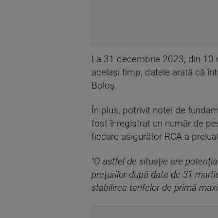
La 31 decembrie 2023, din 10 mi
acelaşi timp, datele arată că în
Boloş.
În plus, potrivit notei de funda
fost înregistrat un număr de pes
fiecare asigurător RCA a prelua
"O astfel de situaţie are potenţ
preţurilor după data de 31 marti
stabilirea tarifelor de primă max