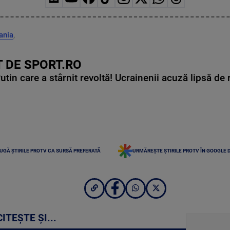
ania
,
 DE SPORT.RO
in care a stârnit revoltă! Ucrainenii acuză lipsă de r
UGĂ ȘTIRILE PROTV CA SURSĂ PREFERATĂ
URMĂREȘTE ȘTIRILE PROTV ÎN GOOGLE 
CITEȘTE ȘI...