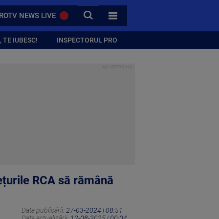
CAUTA
ROTV NEWS LIVE
TOATE CATEGORIILE
 TE IUBESC!
INSPECTORUL PRO
ețurile RCA să rămână
Data publicării:
27-03-2024 | 08:51
Data actualizării:
12-08-2025 | 00:04