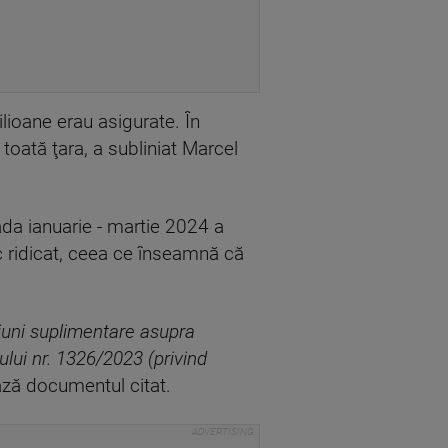
lioane erau asigurate. În
toată ţara, a subliniat Marcel
ada ianuarie - martie 2024 a
sc ridicat, ceea ce înseamnă că
siuni suplimentare asupra
ului nr. 1326/2023 (privind
iază documentul citat.