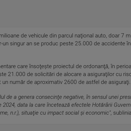
lioane de vehicule din parcul naţional auto, doar 7 mi
tr-un singur an se produc peste 25.000 de accidente în 
mentare care însoţeşte proiectul de ordonanţă, în perio
te 21.000 de solicitări de alocare a asiguraţilor cu ri
t un număr de aproximativ 2600 de astfel de asiguraţi.
ialul de a genera consecinţe negative, în sensul unei pre
e 2024, data la care încetează efectele Hotărârii Guvern
ime, n.r.), situaţie cu impact social şi economic"
, sublin