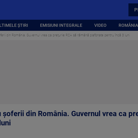
P
LTIMELE ȘTIRI
EMISIUNI INTEGRALE
VIDEO
ROMÂNIA,
ferii din România. Guvernul vrea ca prețurile RCA să rămână plafonate pentru încă 3 luni
 șoferii din România. Guvernul vrea ca pr
luni