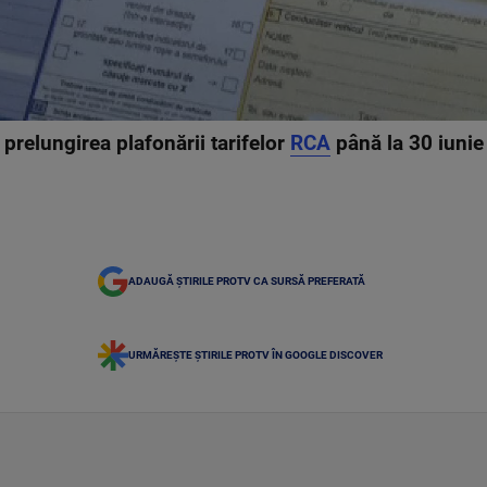
prelungirea plafonării tarifelor
RCA
până la 30 iunie
ADAUGĂ ȘTIRILE PROTV CA SURSĂ PREFERATĂ
URMĂREȘTE ȘTIRILE PROTV ÎN GOOGLE DISCOVER