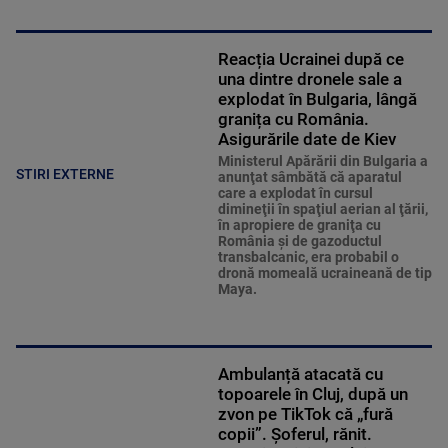
Reacția Ucrainei după ce
una dintre dronele sale a
explodat în Bulgaria, lângă
granița cu România.
Asigurările date de Kiev
Ministerul Apărării din Bulgaria a
STIRI EXTERNE
anunţat sâmbătă că aparatul
care a explodat în cursul
dimineţii în spaţiul aerian al ţării,
în apropiere de graniţa cu
România şi de gazoductul
transbalcanic, era probabil o
dronă momeală ucraineană de tip
Maya.
Ambulanță atacată cu
topoarele în Cluj, după un
zvon pe TikTok că „fură
copii”. Șoferul, rănit.