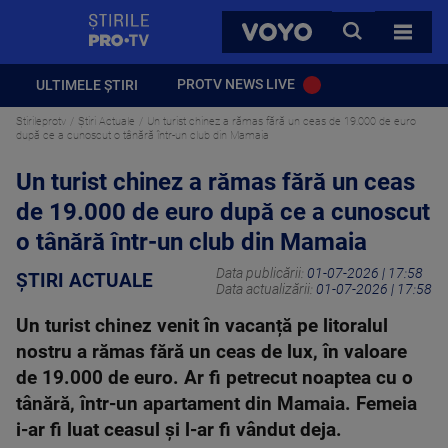
StirilePROTV
CAUTA
VOYO
TOATE 
PROTV NEWS LIVE
ULTIMELE ȘTIRI
Stirileprotv
Știri Actuale
Un turist chinez a rămas fără un ceas de 19.000 de euro
după ce a cunoscut o tânără într-un club din Mamaia
Un turist chinez a rămas fără un ceas
de 19.000 de euro după ce a cunoscut
o tânără într-un club din Mamaia
Data publicării:
01-07-2026 | 17:58
ȘTIRI ACTUALE
Data actualizării:
01-07-2026 | 17:58
Un turist chinez venit în vacanță pe litoralul
nostru a rămas fără un ceas de lux, în valoare
de 19.000 de euro. Ar fi petrecut noaptea cu o
tânără, într-un apartament din Mamaia. Femeia
i-ar fi luat ceasul și l-ar fi vândut deja.