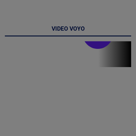
VIDEO VOYO
Stirile PRO TV
Stirile PRO
TV # 07.00 -
09 August
2026