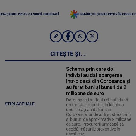
UGĂ ȘTIRILE PROTV CA SURSĂ PREFERATĂ
URMĂREȘTE ȘTIRILE PROTV ÎN GOOGLE 
CITEȘTE ȘI...
Schema prin care doi
indivizi au dat spargerea
într-o casă din Corbeanca și
au furat bani şi bunuri de 2
milioane de euro
Doi suspecți au fost reținuți după
ȘTIRI ACTUALE
un furt de proporții din locuința
unui cetățean italian din
Corbeanca, unde ar fi sustras bani
și bunuri de aproximativ 2 milioane
de euro. Procurorii urmează să
decidă măsurile preventive în
acest caz.