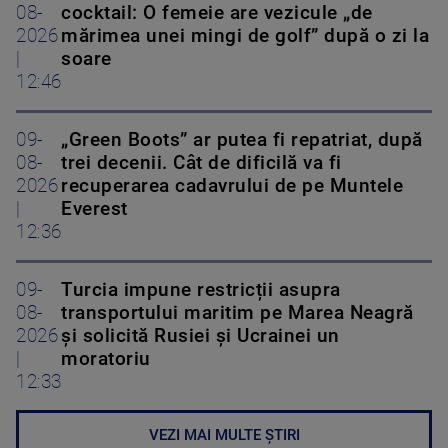
08-
cocktail: O femeie are vezicule „de
2026
mărimea unei mingi de golf” după o zi la
|
soare
12:46
09-
„Green Boots” ar putea fi repatriat, după
08-
trei decenii. Cât de dificilă va fi
2026
recuperarea cadavrului de pe Muntele
|
Everest
12:36
09-
Turcia impune restricții asupra
08-
transportului maritim pe Marea Neagră
2026
și solicită Rusiei și Ucrainei un
|
moratoriu
12:33
VEZI MAI MULTE ȘTIRI