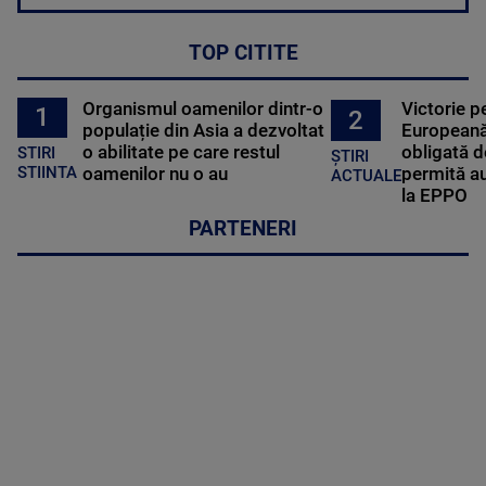
TOP CITITE
Organismul oamenilor dintr-o
Victorie p
1
2
populație din Asia a dezvoltat
Europeană
o abilitate pe care restul
obligată d
STIRI
ȘTIRI
oamenilor nu o au
permită au
STIINTA
ACTUALE
la EPPO
PARTENERI