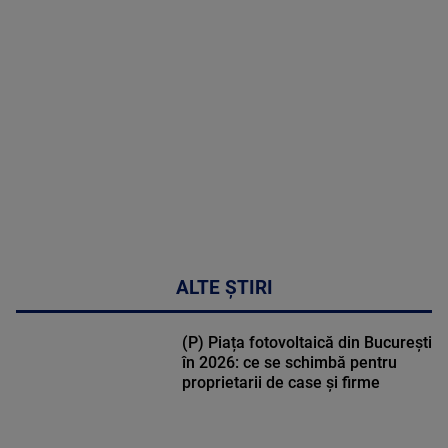
MAI
MULTE
DETALII
02:33:45
ALTE ȘTIRI
(P) Piața fotovoltaică din București
în 2026: ce se schimbă pentru
proprietarii de case și firme