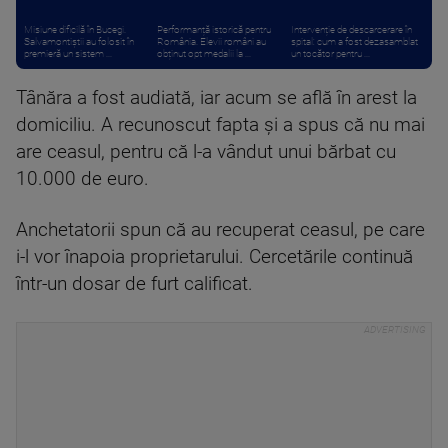
Misiune dificilă în Bucegi.
Performanță istorică pentru
Intervenție de descarcerare în
Salvamontiștii au folosit în
România. Elevii români au
spital: cum a fost dezasamblat
premieră un sistem ...
obținut opt medalii la ...
un tocător pentru ...
Tânăra a fost audiată, iar acum se află în arest la
domiciliu. A recunoscut fapta și a spus că nu mai
are ceasul, pentru că l-a vândut unui bărbat cu
10.000 de euro.
Anchetatorii spun că au recuperat ceasul, pe care
i-l vor înapoia proprietarului. Cercetările continuă
într-un dosar de furt calificat.