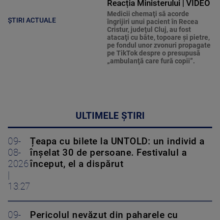
Reacția Ministerului | VIDEO
Medicii chemaţi să acorde
ȘTIRI ACTUALE
îngrijiri unui pacient în Recea
Cristur, judeţul Cluj, au fost
atacaţi cu bâte, topoare şi pietre,
pe fondul unor zvonuri propagate
pe TikTok despre o presupusă
„ambulanţă care fură copii”.
ULTIMELE ȘTIRI
09-
Țeapa cu bilete la UNTOLD: un individ a
08-
înșelat 30 de persoane. Festivalul a
2026
început, el a dispărut
|
13:27
09-
Pericolul nevăzut din paharele cu