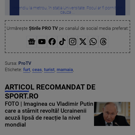
Incendiu la metrou, în stația Universitate. Focul ar fi pornit din
Ince
cauza ...
Urmărește
Știrile PRO TV
pe canalul de social media preferat:
Sursa:
ProTV
Etichete:
furt
,
ceas
,
turist
,
mamaia
,
ARTICOL RECOMANDAT DE
SPORT.RO
FOTO | Imaginea cu Vladimir Putin
care a stârnit revoltă! Ucrainenii
acuză lipsă de reacție la nivel
mondial