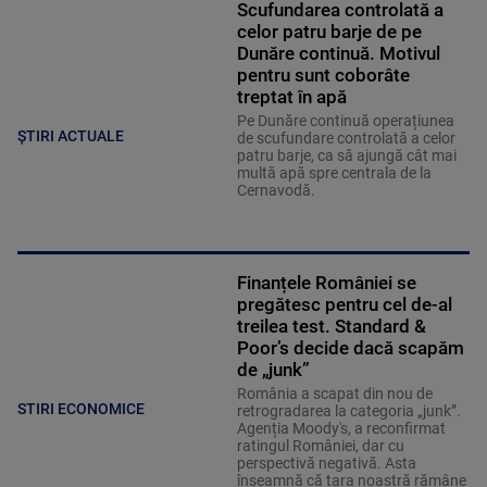
Scufundarea controlată a
celor patru barje de pe
Dunăre continuă. Motivul
pentru sunt coborâte
treptat în apă
Pe Dunăre continuă operațiunea
ȘTIRI ACTUALE
de scufundare controlată a celor
patru barje, ca să ajungă cât mai
multă apă spre centrala de la
Cernavodă.
Finanțele României se
pregătesc pentru cel de-al
treilea test. Standard &
Poor’s decide dacă scapăm
de „junk”
România a scapat din nou de
STIRI ECONOMICE
retrogradarea la categoria „junk”.
Agenția Moody's, a reconfirmat
ratingul României, dar cu
perspectivă negativă. Asta
înseamnă că țara noastră rămâne