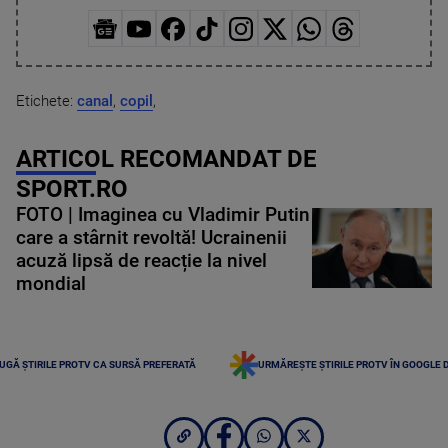
Etichete:
canal
,
copil
,
ARTICOL RECOMANDAT DE
SPORT.RO
FOTO | Imaginea cu Vladimir Putin
care a stârnit revoltă! Ucrainenii
acuză lipsă de reacție la nivel
mondial
UGĂ ȘTIRILE PROTV CA SURSĂ PREFERATĂ
URMĂREȘTE ȘTIRILE PROTV ÎN GOOGLE 