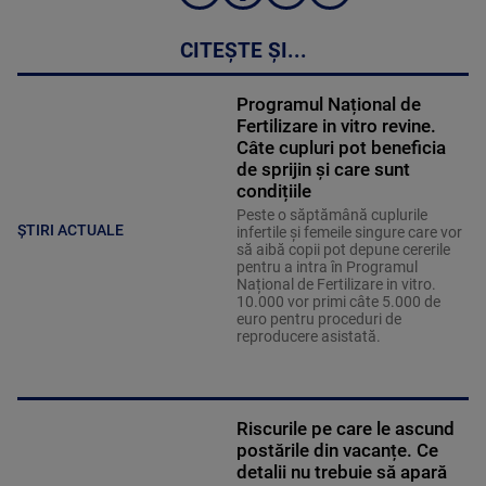
CITEȘTE ȘI...
Programul Național de
Fertilizare in vitro revine.
Câte cupluri pot beneficia
de sprijin și care sunt
condițiile
Peste o săptămână cuplurile
ȘTIRI ACTUALE
infertile și femeile singure care vor
să aibă copii pot depune cererile
pentru a intra în Programul
Național de Fertilizare in vitro.
10.000 vor primi câte 5.000 de
euro pentru proceduri de
reproducere asistată.
Riscurile pe care le ascund
postările din vacanțe. Ce
detalii nu trebuie să apară