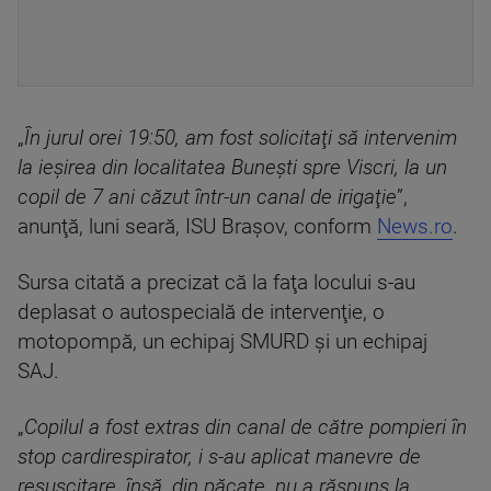
„
În jurul orei 19:50, am fost solicitaţi să intervenim
la ieşirea din localitatea Buneşti spre Viscri, la un
copil de 7 ani căzut într-un canal de irigaţie
”,
anunţă, luni seară, ISU Braşov, conform
News.ro
.
Sursa citată a precizat că la faţa locului s-au
deplasat o autospecială de intervenţie, o
motopompă, un echipaj SMURD şi un echipaj
SAJ.
„
Copilul a fost extras din canal de către pompieri în
stop cardirespirator, i s-au aplicat manevre de
resuscitare, însă, din păcate, nu a răspuns la