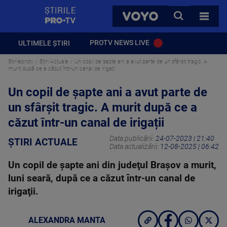
StirilePROTV
CAUTA
VOYO
TOATE 
PROTV NEWS LIVE
ULTIMELE ȘTIRI
Stirileprotv
Știri Actuale
Un copil de șapte ani a avut parte de un sfârșit tragic. A
murit după ce a căzut într-un canal de irigații
Un copil de șapte ani a avut parte de
un sfârșit tragic. A murit după ce a
căzut într-un canal de irigații
Data publicării:
24-07-2023 | 21:40
ȘTIRI ACTUALE
Data actualizării:
12-08-2025 | 06:42
Un copil de șapte ani din judeţul Braşov a murit,
luni seară, după ce a căzut într-un canal de
irigaţii.
ALEXANDRA MANTA