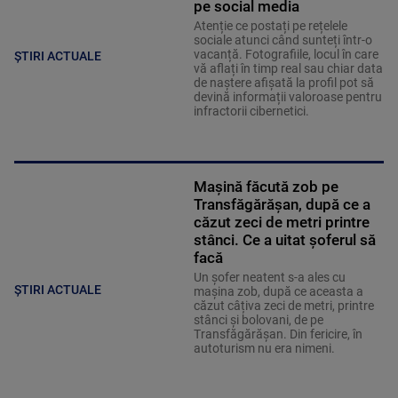
pe social media
Atenție ce postați pe rețelele
sociale atunci când sunteți într-o
vacanță. Fotografiile, locul în care
ȘTIRI ACTUALE
vă aflați în timp real sau chiar data
de naștere afișată la profil pot să
devină informații valoroase pentru
infractorii cibernetici.
Mașină făcută zob pe
Transfăgărășan, după ce a
căzut zeci de metri printre
stânci. Ce a uitat șoferul să
facă
Un șofer neatent s-a ales cu
ȘTIRI ACTUALE
mașina zob, după ce aceasta a
căzut câțiva zeci de metri, printre
stânci și bolovani, de pe
Transfăgărășan. Din fericire, în
autoturism nu era nimeni.