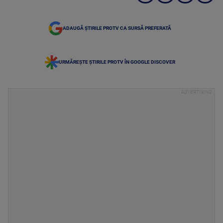
ADAUGĂ ȘTIRILE PROTV CA SURSĂ PREFERATĂ
URMĂREȘTE ȘTIRILE PROTV ÎN GOOGLE DISCOVER