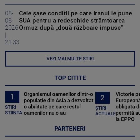
08-
Cele șase condiții pe care Iranul le pune
08-
SUA pentru a redeschide strâmtoarea
2026
Ormuz după „două războaie impuse”
|
21:33
VEZI MAI MULTE ȘTIRI
TOP CITITE
Organismul oamenilor dintr-o
Victorie p
1
2
populație din Asia a dezvoltat
Europeană
o abilitate pe care restul
obligată d
STIRI
ȘTIRI
oamenilor nu o au
permită au
STIINTA
ACTUALE
la EPPO
PARTENERI