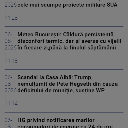
2026
cele mai scumpe proiecte militare SUA
|
11:28
06-
Meteo Bucureşti: Căldură persistentă,
08-
disconfort termic, dar şi averse cu vijelii
2026
în fiecare zi,până la finalul săptămânii
|
11:18
06-
Scandal la Casa Albă: Trump,
08-
nemulțumit de Pete Hegseth din cauza
2026
deficitului de muniție, susține WP
|
11:14
06-
HG privind notificarea marilor
08-
consumatori de energie cu 24 de ore