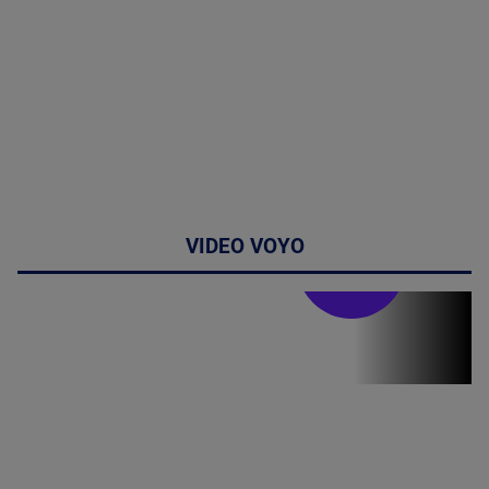
VIDEO VOYO
Stirile PRO TV
Stirile PRO