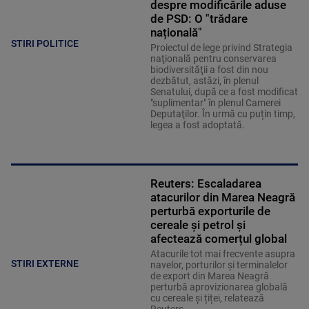
despre modificările aduse
de PSD: O "trădare
națională"
STIRI POLITICE
Proiectul de lege privind Strategia
naţională pentru conservarea
biodiversităţii a fost din nou
dezbătut, astăzi, în plenul
Senatului, după ce a fost modificat
"suplimentar" în plenul Camerei
Deputaţilor. În urmă cu puțin timp,
legea a fost adoptată.
Reuters: Escaladarea
atacurilor din Marea Neagră
perturbă exporturile de
cereale și petrol și
afectează comerțul global
Atacurile tot mai frecvente asupra
STIRI EXTERNE
navelor, porturilor și terminalelor
de export din Marea Neagră
perturbă aprovizionarea globală
cu cereale și țiței, relatează