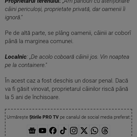
Proprietarul terenului:
„Am panouri cu atenționare
câini periculoși, proprietate privată, dar oamenii îi
ignoră."
Pe de altă parte, se plâng oamenii, câinii ar coborî
până la marginea comunei.
Localnic
: „De acolo coboară câinii jos. Vin noaptea
pe la containere."
În acest caz a fost deschis un dosar penal. Dacă
va fi găsit vinovat, proprietarul câinilor riscă până
la 5 ani de închisoare.
Urmărește
Știrile PRO TV
pe canalul de social media preferat: