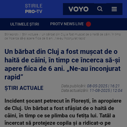
StirilePROTV
CAUTA
VOYO
TOATE 
PROTV NEWS LIVE
ULTIMELE ȘTIRI
Stirileprotv
Știri Actuale
Un bărbat din Cluj a fost mușcat de o haită de câini, în timp
ce încerca să-și apere fiica de 6 ani. „Ne-au înconjurat rapid”
Un bărbat din Cluj a fost mușcat de o
haită de câini, în timp ce încerca să-și
apere fiica de 6 ani. „Ne-au înconjurat
rapid”
Data publicării:
08-05-2025 | 16:21
ȘTIRI ACTUALE
Data actualizării:
11-08-2025 | 12:04
Incident șocant petrecut în Florești, în apropiere
de Cluj. Un bărbat a fost sfâșiat de o haită de
câini, în timp ce se plimba cu fetița lui. Tatăl a
încercat să protejeze copila și a ridicat-o pe