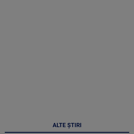
TV # 19.00 -
05 August
2026
MAI
MULTE
DETALII
50:27
ALTE ȘTIRI