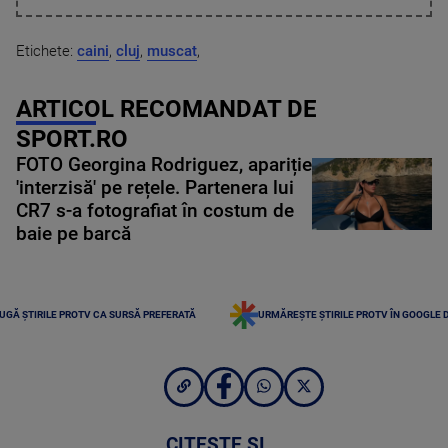
Etichete:
caini
,
cluj
,
muscat
,
ARTICOL RECOMANDAT DE
SPORT.RO
FOTO Georgina Rodriguez, apariție
'interzisă' pe rețele. Partenera lui
CR7 s-a fotografiat în costum de
baie pe barcă
UGĂ ȘTIRILE PROTV CA SURSĂ PREFERATĂ
URMĂREȘTE ȘTIRILE PROTV ÎN GOOGLE 
CITEȘTE ȘI...