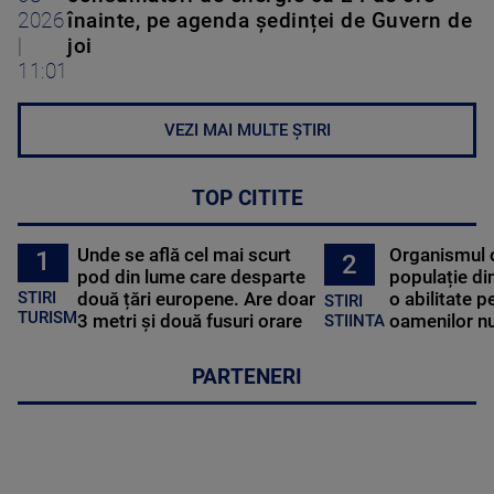
2026
înainte, pe agenda ședinței de Guvern de
|
joi
11:01
VEZI MAI MULTE ȘTIRI
TOP CITITE
Unde se află cel mai scurt
Organismul 
1
2
pod din lume care desparte
populație di
STIRI
două țări europene. Are doar
o abilitate p
STIRI
TURISM
3 metri și două fusuri orare
oamenilor nu
STIINTA
PARTENERI