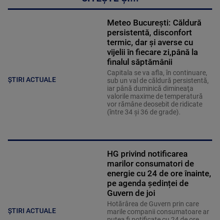
Meteo Bucureşti: Căldură
persistentă, disconfort
termic, dar şi averse cu
vijelii în fiecare zi,până la
finalul săptămânii
Capitala se va afla, în continuare,
ȘTIRI ACTUALE
sub un val de căldură persistentă,
iar până duminică dimineaţa
valorile maxime de temperatură
vor rămâne deosebit de ridicate
(între 34 şi 36 de grade).
HG privind notificarea
marilor consumatori de
energie cu 24 de ore înainte,
pe agenda ședinței de
Guvern de joi
Hotărârea de Guvern prin care
ȘTIRI ACTUALE
marile companii consumatoare ar
putea fi notificate cu 24 de ore