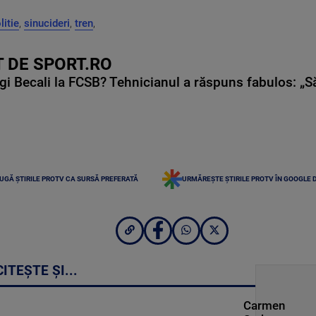
litie
,
sinucideri
,
tren
,
 DE SPORT.RO
gi Becali la FCSB? Tehnicianul a răspuns fabulos: „S
UGĂ ȘTIRILE PROTV CA SURSĂ PREFERATĂ
URMĂREȘTE ȘTIRILE PROTV ÎN GOOGLE 
CITEȘTE ȘI...
Carmen