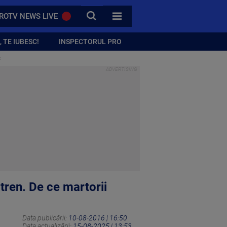
CAUTA
ROTV NEWS LIVE
TOATE CATEGORIILE
 TE IUBESC!
INSPECTORUL PRO
e
tren. De ce martorii
Data publicării:
10-08-2016 | 16:50
Data actualizării:
15-08-2025 | 13:53