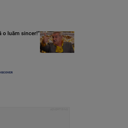
ă o luăm sincer!”
DISCOVER