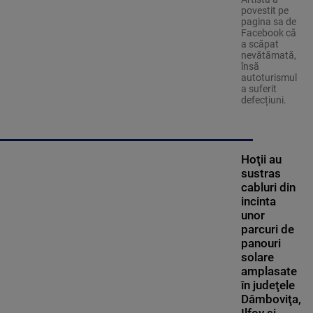
povestit pe
pagina sa de
Facebook că
a scăpat
nevătămată,
însă
autoturismul
a suferit
defecțiuni.
Hoţii au
sustras
cabluri din
incinta
unor
parcuri de
panouri
solare
amplasate
în judeţele
Dâmboviţa,