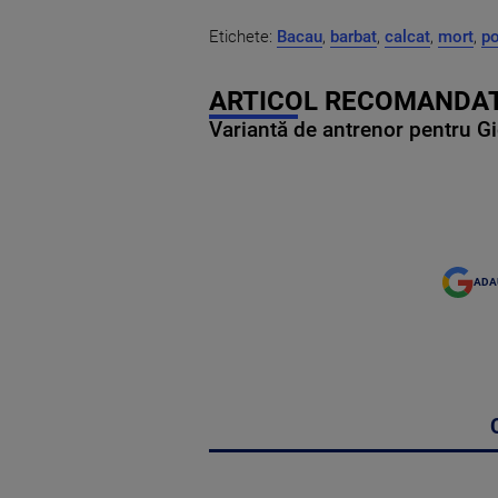
Etichete:
Bacau
,
barbat
,
calcat
,
mort
,
po
ARTICOL RECOMANDAT
Variantă de antrenor pentru Gi
ADA