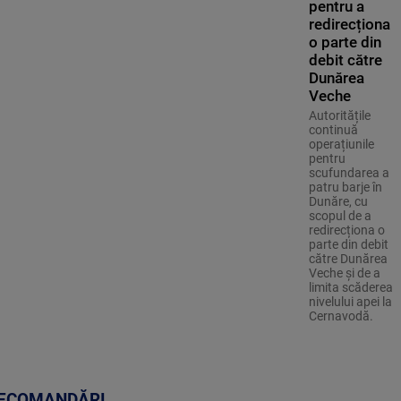
pentru a
redirecționa
o parte din
debit către
Dunărea
Veche
Autoritățile
continuă
operațiunile
pentru
scufundarea a
patru barje în
Dunăre, cu
scopul de a
redirecționa o
parte din debit
către Dunărea
Veche și de a
limita scăderea
nivelului apei la
Cernavodă.
ECOMANDĂRI