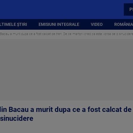
P
LTIMELE ȘTIRI
EMISIUNI INTEGRALE
VIDEO
ROMÂNIA,
 Bacau a murit dupa ce a fost calcat de tren. De ce martorii cred ca este vorba de o sinucider
in Bacau a murit dupa ce a fost calcat de 
 sinucidere