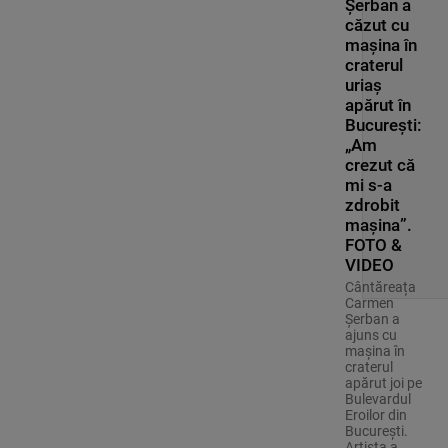
Șerban a
căzut cu
mașina în
craterul
uriaș
apărut în
București:
„Am
crezut că
mi s-a
zdrobit
mașina”.
FOTO &
VIDEO
Cântăreața
Carmen
Șerban a
ajuns cu
mașina în
craterul
apărut joi pe
Bulevardul
Eroilor din
București.
Artista a