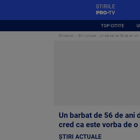
StirilePROTV
TOP CITITE
U
Stirileprotv
Știri Actuale
Un barbat de 56 de ani din
Un barbat de 56 de ani d
cred ca este vorba de o
ȘTIRI ACTUALE