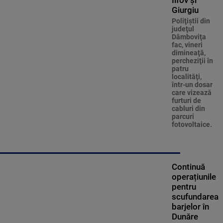
Ilfov şi
Giurgiu
Poliţiştii din
judeţul
Dâmboviţa
fac, vineri
dimineaţă,
percheziţii în
patru
localităţi,
într-un dosar
care vizează
furturi de
cabluri din
parcuri
fotovoltaice.
Continuă
operațiunile
pentru
scufundarea
barjelor în
Dunăre