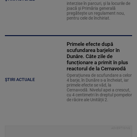
interzise în parcuri, și la locurile de
joacă și Primăria generală
pregătește un regulament nou,
pentru cele de închiriat.
Primele efecte după
scufundarea barjelor în
Dunăre. Câte zile de
funcționare a primit în plus
reactorul de la Cernavodă
Operațiunea de scufundare a celor
ȘTIRI ACTUALE
4 barje, în Dunăre s-a încheiat, iar
primele efecte se văd, la
Cernavodă. Nivelul apei a crescut,
cu 4 centimetri în dreptul pompelor
de răcire ale Unității 2.