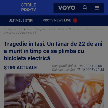
StirilePROTV
CAUTA
VOYO
TOATE 
PROTV NEWS LIVE
ULTIMELE ȘTIRI
Stirileprotv
Știri Actuale
Tragedie în Iaşi. Un tânăr de 22 de ani a murit în timp ce se
plimba cu bicicleta electrică
Tragedie în Iaşi. Un tânăr de 22 de ani
a murit în timp ce se plimba cu
bicicleta electrică
Data publicării:
31-08-2025 | 20:06
ȘTIRI ACTUALE
Data actualizării:
17-10-2025 | 12:35