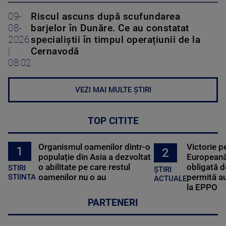
09-
Riscul ascuns după scufundarea
08-
barjelor în Dunăre. Ce au constatat
2026
specialiștii în timpul operațiunii de la
|
Cernavodă
08:02
VEZI MAI MULTE ȘTIRI
TOP CITITE
Organismul oamenilor dintr-o
Victorie p
1
2
populație din Asia a dezvoltat
Europeană
o abilitate pe care restul
obligată d
STIRI
ȘTIRI
oamenilor nu o au
permită au
STIINTA
ACTUALE
la EPPO
PARTENERI