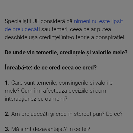
Specialiștii UE consideră că
nimeni nu este lipsit
de prejudecăț
i sau temeri, ceea ce ar putea
deschide ușa credinței într-o teorie a conspirației.
De unde vin temerile, credințele și valorile mele?
Înreabă-te: de ce cred ceea ce cred?
1.
Care sunt temerile, convingerile și valorile
mele? Cum îmi afectează deciziile și cum
interacționez cu oamenii?
2.
Am prejudecăți și cred în stereotipuri? De ce?
3.
Mă simt dezavantajat? In ce fel?