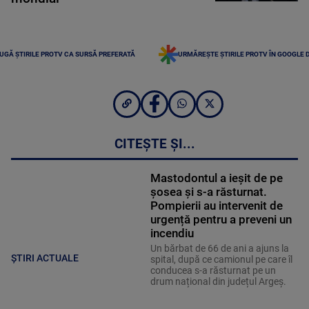
UGĂ ȘTIRILE PROTV CA SURSĂ PREFERATĂ
URMĂREȘTE ȘTIRILE PROTV ÎN GOOGLE 
CITEȘTE ȘI...
Mastodontul a ieșit de pe
șosea și s-a răsturnat.
Pompierii au intervenit de
urgență pentru a preveni un
incendiu
Un bărbat de 66 de ani a ajuns la
ȘTIRI ACTUALE
spital, după ce camionul pe care îl
conducea s-a răsturnat pe un
drum național din județul Argeș.