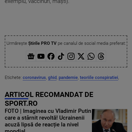
exemplu, vaccinuri, măști).
Urmărește
Știrile PRO TV
pe canalul de social media preferat:
Etichete:
coronavirus
,
ghid
,
pandemie
,
teoriile conspiratiei
,
ARTICOL RECOMANDAT DE
SPORT.RO
FOTO | Imaginea cu Vladimir Putin
care a stârnit revoltă! Ucrainenii
acuză lipsă de reacție la nivel
mondial