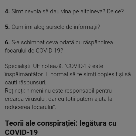
4.
Simt nevoia să dau vina pe altcineva? De ce?
5.
Cum îmi aleg sursele de informații?
6.
S-a schimbat ceva odată cu răspândirea
focarului de COVID-19?
Specialiștii UE notează: ”COVID-19 este
înspăimântător. E normal să te simți copleșit și să
cauți răspunsuri.
Rețineți: nimeni nu este responsabil pentru
crearea virusului, dar cu toții putem ajuta la
reducerea focarului”.
Teorii ale conspirației: legătura cu
COVID-19