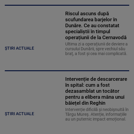
Riscul ascuns după
scufundarea barjelor în
Dunăre. Ce au constatat
specialiștii în timpul
operațiunii de la Cernavodă
Ultima zi a operațiunii de deviere a
ȘTIRI ACTUALE
cursului Dunării, spre vechiul său
braț, a fost și cea mai complicată.
Intervenție de descarcerare
în spital: cum a fost
dezasamblat un tocător
pentru a elibera mâna unui
băiețel din Reghin
Intervenție dificilă și neobișnuită în
ȘTIRI ACTUALE
Târgu Mureș. Atenție, informațiile
au un puternic impact emoțional.