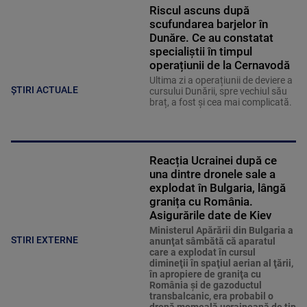
Riscul ascuns după
scufundarea barjelor în
Dunăre. Ce au constatat
specialiștii în timpul
operațiunii de la Cernavodă
Ultima zi a operațiunii de deviere a
ȘTIRI ACTUALE
cursului Dunării, spre vechiul său
braț, a fost și cea mai complicată.
Reacția Ucrainei după ce
una dintre dronele sale a
explodat în Bulgaria, lângă
granița cu România.
Asigurările date de Kiev
Ministerul Apărării din Bulgaria a
STIRI EXTERNE
anunţat sâmbătă că aparatul
care a explodat în cursul
dimineţii în spaţiul aerian al ţării,
în apropiere de graniţa cu
România şi de gazoductul
transbalcanic, era probabil o