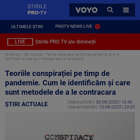
StirilePROTV
CAUTA
VOYO
TOATE 
PROTV NEWS LIVE
ULTIMELE ȘTIRI
LIVE
Știrile PRO TV ale dimineții
Stirileprotv
Știri Actuale
Teoriile conspirației pe timp de pandemie. Cum le
identificăm și care sunt metodele de a le contracara
Teoriile conspirației pe timp de
pandemie. Cum le identificăm și care
sunt metodele de a le contracara
Data publicării:
30-08-2020 | 10:40
ȘTIRI ACTUALE
Data actualizării:
13-08-2025 | 23:05