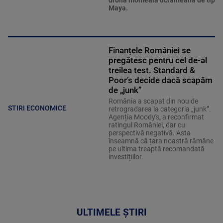
dronă momeală ucraineană de tip
Maya.
Finanțele României se
pregătesc pentru cel de-al
treilea test. Standard &
Poor’s decide dacă scapăm
de „junk”
România a scapat din nou de
STIRI ECONOMICE
retrogradarea la categoria „junk”.
Agenția Moody's, a reconfirmat
ratingul României, dar cu
perspectivă negativă. Asta
înseamnă că țara noastră rămâne
pe ultima treaptă recomandată
investițiilor.
ULTIMELE ȘTIRI