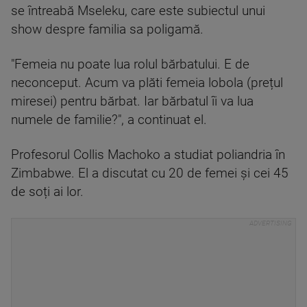
se întreabă Mseleku, care este subiectul unui
show despre familia sa poligamă.
"Femeia nu poate lua rolul bărbatului. E de
neconceput. Acum va plăti femeia lobola (prețul
miresei) pentru bărbat. Iar bărbatul îi va lua
numele de familie?", a continuat el.
Profesorul Collis Machoko a studiat poliandria în
Zimbabwe. El a discutat cu 20 de femei și cei 45
de soți ai lor.