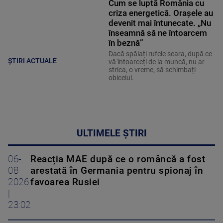
Cum se luptă România cu
criza energetică. Orașele au
devenit mai întunecate. „Nu
înseamnă să ne întoarcem
în beznă”
Dacă spălați rufele seara, după ce
ȘTIRI ACTUALE
vă întoarceți de la muncă, nu ar
strica, o vreme, să schimbați
obiceiul.
ULTIMELE ȘTIRI
06-
Reacția MAE după ce o româncă a fost
08-
arestată în Germania pentru spionaj în
2026
favoarea Rusiei
|
23:02