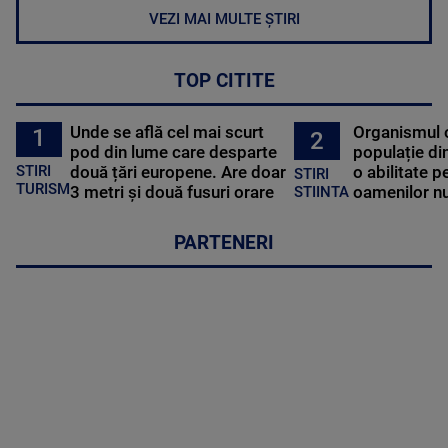
VEZI MAI MULTE ȘTIRI
TOP CITITE
Unde se află cel mai scurt
Organismul 
1
2
pod din lume care desparte
populație di
STIRI
două țări europene. Are doar
o abilitate p
STIRI
TURISM
3 metri și două fusuri orare
oamenilor nu
STIINTA
PARTENERI