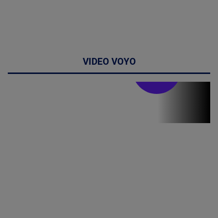
VIDEO VOYO
Stirile PRO TV
Stirile PRO
TV # 19.00 -
06 August
2026