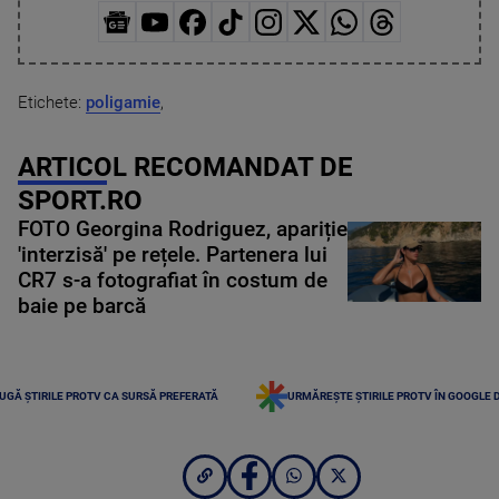
Etichete:
poligamie
,
ARTICOL RECOMANDAT DE
SPORT.RO
FOTO Georgina Rodriguez, apariție
'interzisă' pe rețele. Partenera lui
CR7 s-a fotografiat în costum de
baie pe barcă
UGĂ ȘTIRILE PROTV CA SURSĂ PREFERATĂ
URMĂREȘTE ȘTIRILE PROTV ÎN GOOGLE 