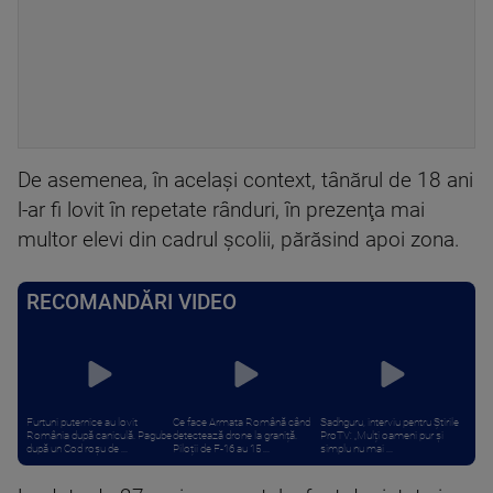
De asemenea, în acelaşi context, tânărul de 18 ani
l-ar fi lovit în repetate rânduri, în prezenţa mai
multor elevi din cadrul şcolii, părăsind apoi zona.
RECOMANDĂRI VIDEO
Furtuni puternice au lovit
Ce face Armata Română când
Sadhguru, interviu pentru Știrile
România după caniculă. Pagube
detectează drone la graniță.
ProTV: „Mulți oameni pur și
după un Cod roşu de ...
Piloții de F-16 au 15 ...
simplu nu mai ...