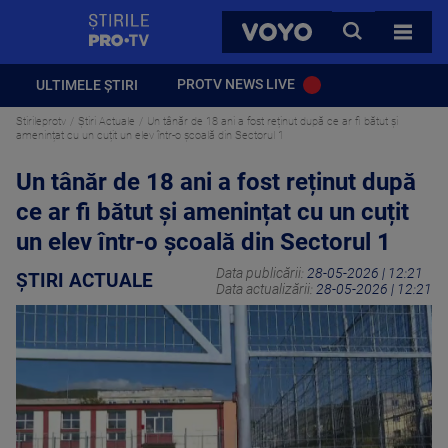
StirilePROTV
CAUTA
VOYO
TOATE 
PROTV NEWS LIVE
ULTIMELE ȘTIRI
Stirileprotv
Știri Actuale
Un tânăr de 18 ani a fost reținut după ce ar fi bătut și
amenințat cu un cuțit un elev într-o școală din Sectorul 1
Un tânăr de 18 ani a fost reținut după
ce ar fi bătut și amenințat cu un cuțit
un elev într-o școală din Sectorul 1
Data publicării:
28-05-2026 | 12:21
ȘTIRI ACTUALE
Data actualizării:
28-05-2026 | 12:21