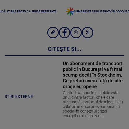
UGĂ ȘTIRILE PROTV CA SURSĂ PREFERATĂ
URMĂREȘTE ȘTIRILE PROTV ÎN GOOGLE 
CITEȘTE ȘI...
Un abonament de transport
public în București va fi mai
scump decât în Stockholm.
Ce prețuri avem față de alte
orașe europene
Costul transportului public este
STIRI EXTERNE
unul dintre factorii cheie care
afectează confortul de a locui sau
călători în orice oraș european, în
special în contextul crizei
energetice din prezent.