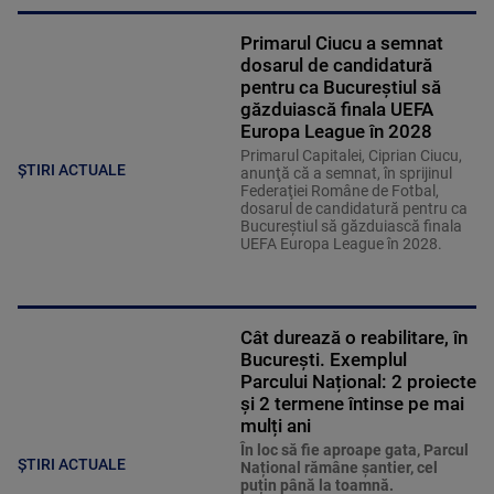
Primarul Ciucu a semnat
dosarul de candidatură
pentru ca Bucureştiul să
găzduiască finala UEFA
Europa League în 2028
Primarul Capitalei, Ciprian Ciucu,
ȘTIRI ACTUALE
anunţă că a semnat, în sprijinul
Federaţiei Române de Fotbal,
dosarul de candidatură pentru ca
Bucureştiul să găzduiască finala
UEFA Europa League în 2028.
Cât durează o reabilitare, în
București. Exemplul
Parcului Național: 2 proiecte
și 2 termene întinse pe mai
mulți ani
În loc să fie aproape gata, Parcul
ȘTIRI ACTUALE
Național rămâne șantier, cel
puțin până la toamnă.