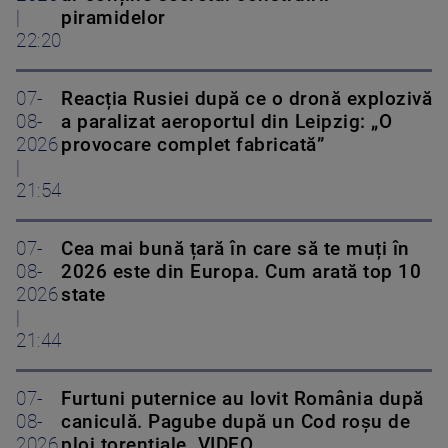
|
piramidelor
22:20
07-
Reacția Rusiei după ce o dronă explozivă
08-
a paralizat aeroportul din Leipzig: „O
2026
provocare complet fabricată”
|
21:54
07-
Cea mai bună țară în care să te muți în
08-
2026 este din Europa. Cum arată top 10
2026
state
|
21:44
07-
Furtuni puternice au lovit România după
08-
caniculă. Pagube după un Cod roşu de
2026
ploi torenţiale. VIDEO