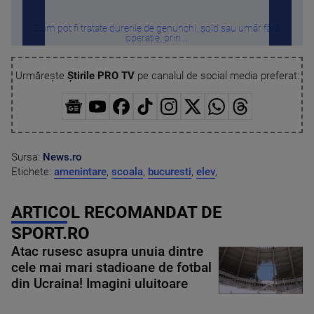
Cum pot fi tratate durerile de genunchi, șold sau umăr fără
Furt
operație, prin ...
Urmărește
Știrile PRO TV
pe canalul de social media preferat:
Sursa:
News.ro
Etichete:
amenintare
,
scoala
,
bucuresti
,
elev
,
ARTICOL RECOMANDAT DE
SPORT.RO
Atac rusesc asupra unuia dintre
cele mai mari stadioane de fotbal
din Ucraina! Imagini uluitoare