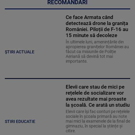
RECOMANDĂRI
Ce face Armata când
detectează drone la granița
României. Piloții de F-16 au
15 minute să decoleze
În ultimele luni, amenințările din
apropierea granițelor României au
făcut ca misiunile de Poliție
ȘTIRI ACTUALE
Aeriană să devină tot mai
importante.
Elevii care stau de mici pe
rețelele de socializare vor
avea rezultate mai proaste
la școală. Ce arată un studiu
Elevii care îşi fac conturi pe rețelele
sociale în școala primară au note
mai mici la examenele de la final de
STIRI EDUCATIE
gimnaziu, în special la științe și
citire.