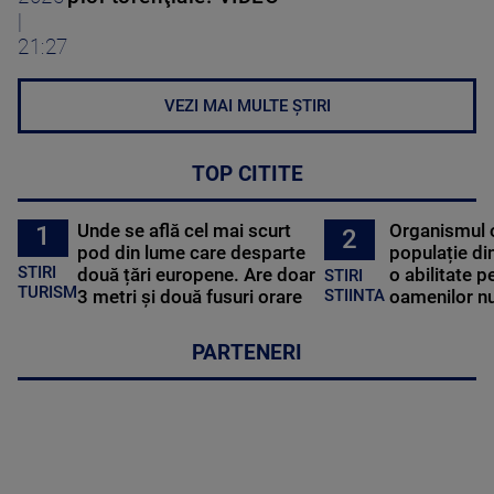
|
21:27
VEZI MAI MULTE ȘTIRI
TOP CITITE
Unde se află cel mai scurt
Organismul 
1
2
pod din lume care desparte
populație di
STIRI
două țări europene. Are doar
o abilitate p
STIRI
TURISM
3 metri și două fusuri orare
oamenilor nu
STIINTA
PARTENERI