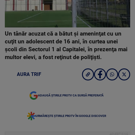
Un tânăr acuzat că a bătut şi ameninţat cu un
cuţit un adolescent de 16 ani, în curtea unei
şcoli din Sectorul 1 al Capitalei, în prezenţa mai
multor elevi, a fost reţinut de poliţişti.
AURA TRIF
ADAUGĂ ȘTIRILE PROTV CA SURSĂ PREFERATĂ
URMĂREȘTE ȘTIRILE PROTV ÎN GOOGLE DISCOVER