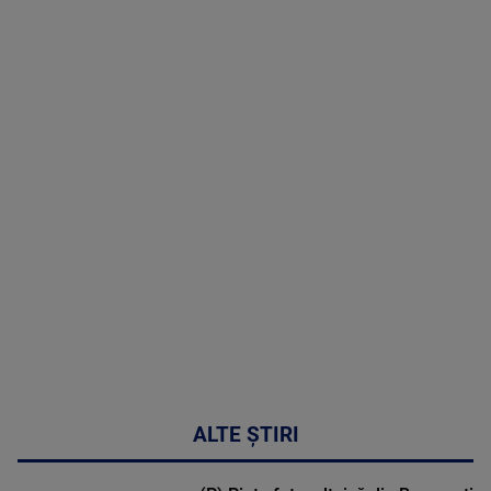
TV # 19.00 -
07 August
2026
MAI
MULTE
DETALII
48:24
ALTE ȘTIRI