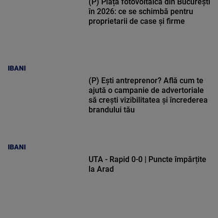
(P) Piața fotovoltaică din București
în 2026: ce se schimbă pentru
proprietarii de case și firme
IBANI
(P) Ești antreprenor? Află cum te
ajută o campanie de advertoriale
să crești vizibilitatea și încrederea
brandului tău
IBANI
UTA - Rapid 0-0 | Puncte împărțite
la Arad