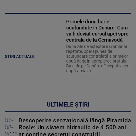
Primele două barje
scufundate în Dunăre. Cum
va fi deviat cursul apei spre
centrala de la Cernavodă
După zile de așteptare și amânări
repetate, operațiunea de
scufundare controlată a primelor
ȘTIRI ACTUALE
două barje în apropierea brațului
Bala de pe Dunăre a început vineri
după-amiază.
ULTIMELE ȘTIRI
07-
Descoperire senzațională lângă Piramida
08-
Roșie: Un sistem hidraulic de 4.500 ani
2026
ar conține secretul construirii