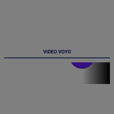
VIDEO VOYO
Stirile PRO TV
Stirile PRO