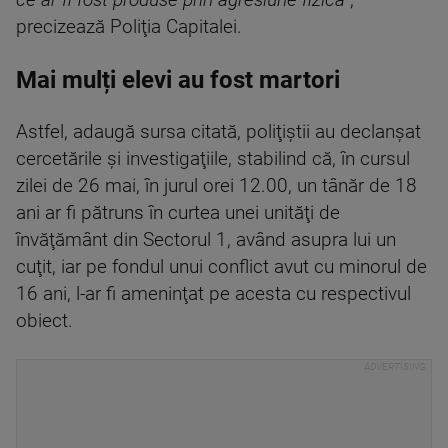
ce ar fi fost produse prin agresiune fizică”
,
precizează Poliţia Capitalei.
Mai mulți elevi au fost martori
Astfel, adaugă sursa citată, poliţiştii au declanşat
cercetările şi investigaţiile, stabilind că, în cursul
zilei de 26 mai, în jurul orei 12.00, un tânăr de 18
ani ar fi pătruns în curtea unei unităţi de
învăţământ din Sectorul 1, având asupra lui un
cuţit, iar pe fondul unui conflict avut cu minorul de
16 ani, l-ar fi ameninţat pe acesta cu respectivul
obiect.