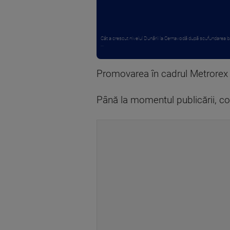
Cât a crescut nivelul Dunării la Cernavodă după scufundarea ba
...
Promovarea în cadrul Metrorex vi
Până la momentul publicării, co