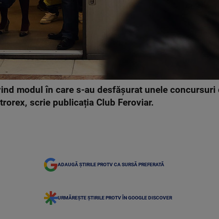
ivind modul în care s-au desfășurat unele concursuri
trorex, scrie publicația Club Feroviar.
ADAUGĂ ȘTIRILE PROTV CA SURSĂ PREFERATĂ
URMĂREȘTE ȘTIRILE PROTV ÎN GOOGLE DISCOVER