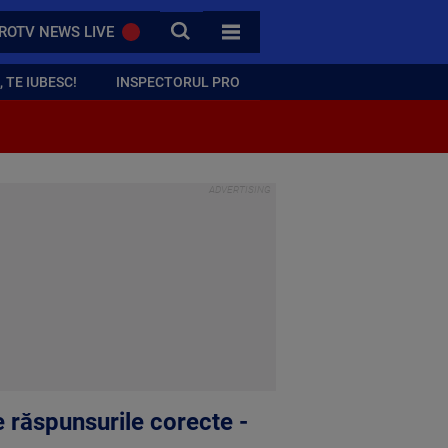
CAUTA
ROTV NEWS LIVE
TOATE CATEGORIILE
 TE IUBESC!
INSPECTORUL PRO
e răspunsurile corecte -