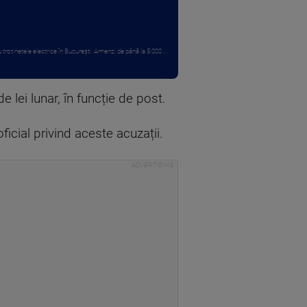
 trotinetele electrice în București. Amenzi de până la 5.000 ...
 lei lunar, în funcție de post.
cial privind aceste acuzații.