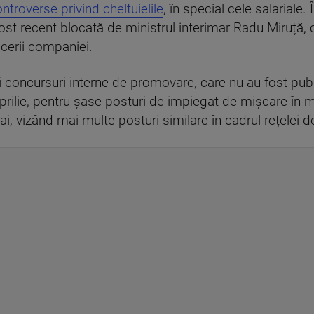
ntroverse privind cheltuielile
, în special cele salariale
ost recent blocată de ministrul interimar Radu Miruță, 
ucerii companiei.
oi concursuri interne de promovare, care nu au fost publi
rilie, pentru șase posturi de impiegat de mișcare în ma
, vizând mai multe posturi similare în cadrul rețelei d