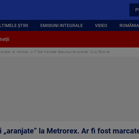
P
LTIMELE ȘTIRI
EMISIUNI INTEGRALE
VIDEO
ROMÂNIA,
neții
ranjate” la Metrorex. Ar fi fost marcate răspunsurile corecte - Club Feroviar
 „aranjate” la Metrorex. Ar fi fost marcat