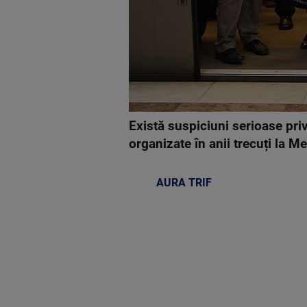
Există suspiciuni serioase pr
organizate în anii trecuți la Me
AURA TRIF