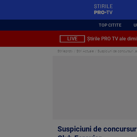
StirilePROTV
TOP CITITE
U
LIVE
Știrile PRO TV ale dimi
Stirileprotv
Știri Actuale
Suspiciuni de concursuri „a
Suspiciuni de concursuri