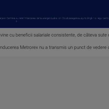
rjelor. Centrala
Au ratat îmbarcarea, dar au alergat după avion. Două pasagere au ajuns lângă
Noi reguli pentru
o ...
ne cu beneficii salariale consistente, de câteva sute de
nducerea Metrorex nu a transmis un punct de vedere ofi