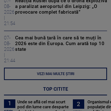
07-
Reacția Rusiei după ce o dronă explozivă
08-
a paralizat aeroportul din Leipzig: „O
2026
provocare complet fabricată”
|
21:54
07-
Cea mai bună țară în care să te muți în
08-
2026 este din Europa. Cum arată top 10
2026
state
|
21:44
VEZI MAI MULTE ȘTIRI
TOP CITITE
Unde se află cel mai scurt
Organismul 
1
2
pod din lume care desparte
populație di