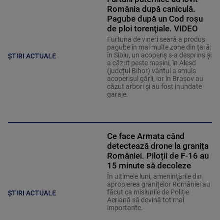
România după caniculă.
Pagube după un Cod roşu
de ploi torenţiale. VIDEO
Furtuna de vineri seară a produs
pagube în mai multe zone din ţară:
în Sibiu, un acoperiş s-a desprins și
ȘTIRI ACTUALE
a căzut peste maşini, în Aleşd
(județul Bihor) vântul a smuls
acoperişul gării, iar în Braşov au
căzut arbori şi au fost inundate
garaje.
Ce face Armata când
detectează drone la granița
României. Piloții de F-16 au
15 minute să decoleze
În ultimele luni, amenințările din
apropierea granițelor României au
făcut ca misiunile de Poliție
ȘTIRI ACTUALE
Aeriană să devină tot mai
importante.