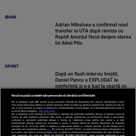
IBANI
Adrian Mihalcea a confirmat noul
transfer la UTA după remiza cu
Rapid! Anunțul făcut despre starea
lui Alexi Pitu
SPORT
După un flash-interviu liniștit,
Daniel Pancu a EXPLODAT la
conferință și s-a luat la ceartă cu
oamenii în sală: ”Gata, nu mai
Nouă ne pasă ca datele tale personale să rămână confidențiale
strigați”
Noi și partenerii noștri
201
stocăm și/sau accesăm informații pe dispozitivul dvs., precum identificatorii cookie
unici pentru prelucrarea datelor cu caracter personal. Puteți accepta sau gestiona alegerile dvs. făcând clic mai jos
sau în orice moment, pe pagina cu politica de confidențialitate. Aceste alegeri vor fi raportate partenerilor noștri și
nu vă vor afecta navigarea.
Mai multe detalii
Noi si partenerii nostri (retelele de socializare si agentiile de publicitate partenere, precum si furnizorii nostri de
SPORT
servicii de date analitice) prelucram date pentru a permite website-ului sa functioneze, pentru a personaliza
continutul si anunturile publicitare afisate in functie de interesele si/sau profilul dvs., pentru a va oferi
functionalitati aferente retelelor de socializare si pentru a analiza traficul pe website. Beneficiati de drepturile
prevazute de art. 15-22 din GDPR in legatura cu prelucrarea datelor cu caracter personal. Aceste drepturi pot fi
exercitate prin modalitatea indicata
aici
. Prin click pe “ACCEPT TOATE”, acceptati folosirea tuturor Tehnologiilor de
tip Cookie, care implica inclusiv acceptul dvs. cu privire la stocarea/accesarea informatiilor de catre Vendor-ii cu
care colaboram. Prin click pe “VREAU SA MODIFIC SETARILE INDIVIDUAL” puteti schimba preferintele in mod