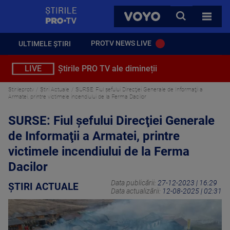
StirilePROTV
CAUTA
VOYO
TOATE 
PROTV NEWS LIVE
ULTIMELE ȘTIRI
LIVE
Știrile PRO TV ale dimineții
Stirileprotv
Știri Actuale
SURSE: Fiul şefului Direcţiei Generale de Informaţii a
Armatei, printre victimele incendiului de la Ferma Dacilor
SURSE: Fiul şefului Direcţiei Generale
de Informaţii a Armatei, printre
victimele incendiului de la Ferma
Dacilor
Data publicării:
27-12-2023 | 16:29
ȘTIRI ACTUALE
Data actualizării:
12-08-2025 | 02:31