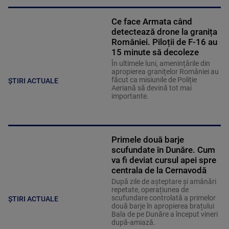
Ce face Armata când
detectează drone la granița
României. Piloții de F-16 au
15 minute să decoleze
În ultimele luni, amenințările din
apropierea granițelor României au
făcut ca misiunile de Poliție
ȘTIRI ACTUALE
Aeriană să devină tot mai
importante.
Primele două barje
scufundate în Dunăre. Cum
va fi deviat cursul apei spre
centrala de la Cernavodă
După zile de așteptare și amânări
repetate, operațiunea de
scufundare controlată a primelor
ȘTIRI ACTUALE
două barje în apropierea brațului
Bala de pe Dunăre a început vineri
după-amiază.