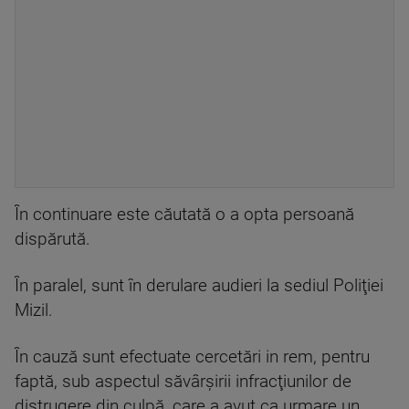
În continuare este căutată o a opta persoană
dispărută.
În paralel, sunt în derulare audieri la sediul Poliţiei
Mizil.
În cauză sunt efectuate cercetări in rem, pentru
faptă, sub aspectul săvârşirii infracţiunilor de
distrugere din culpă, care a avut ca urmare un