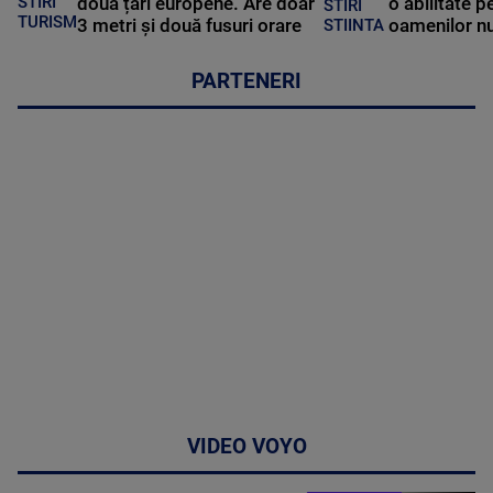
STIRI
două țări europene. Are doar
o abilitate p
STIRI
TURISM
3 metri și două fusuri orare
oamenilor nu
STIINTA
PARTENERI
VIDEO VOYO