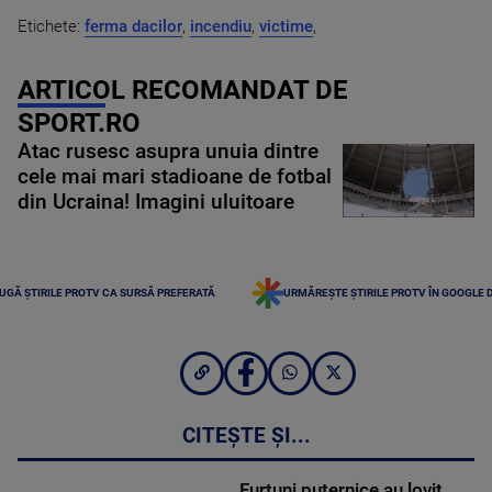
Etichete:
ferma dacilor
,
incendiu
,
victime
,
ARTICOL RECOMANDAT DE
SPORT.RO
Atac rusesc asupra unuia dintre
cele mai mari stadioane de fotbal
din Ucraina! Imagini uluitoare
UGĂ ȘTIRILE PROTV CA SURSĂ PREFERATĂ
URMĂREȘTE ȘTIRILE PROTV ÎN GOOGLE 
CITEȘTE ȘI...
Furtuni puternice au lovit