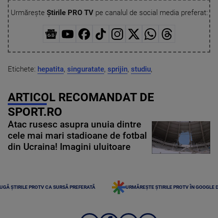
Urmărește
Știrile PRO TV
pe canalul de social media preferat:
Etichete:
hepatita
,
singuratate
,
sprijin
,
studiu
,
ARTICOL RECOMANDAT DE
SPORT.RO
Atac rusesc asupra unuia dintre
cele mai mari stadioane de fotbal
din Ucraina! Imagini uluitoare
UGĂ ȘTIRILE PROTV CA SURSĂ PREFERATĂ
URMĂREȘTE ȘTIRILE PROTV ÎN GOOGLE 