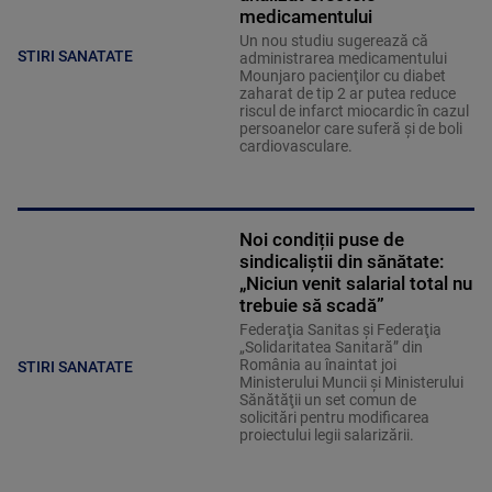
medicamentului
Un nou studiu sugerează că
STIRI SANATATE
administrarea medicamentului
Mounjaro pacienţilor cu diabet
zaharat de tip 2 ar putea reduce
riscul de infarct miocardic în cazul
persoanelor care suferă şi de boli
cardiovasculare.
Noi condiții puse de
sindicaliștii din sănătate:
„Niciun venit salarial total nu
trebuie să scadă”
Federaţia Sanitas şi Federaţia
„Solidaritatea Sanitară” din
România au înaintat joi
STIRI SANATATE
Ministerului Muncii şi Ministerului
Sănătăţii un set comun de
solicitări pentru modificarea
proiectului legii salarizării.