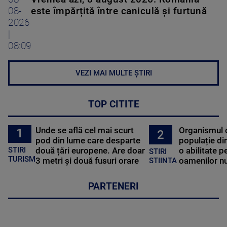
08-
este împărțită între caniculă și furtună
2026
|
08:09
VEZI MAI MULTE ȘTIRI
TOP CITITE
Unde se află cel mai scurt
Organismul 
1
2
pod din lume care desparte
populație di
STIRI
două țări europene. Are doar
o abilitate p
STIRI
TURISM
3 metri și două fusuri orare
oamenilor nu
STIINTA
PARTENERI