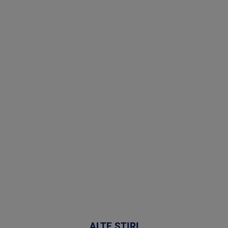
Stirile PRO
TV # 19.00 -
07 August
2026
MAI
MULTE
DETALII
48:24
ALTE ȘTIRI