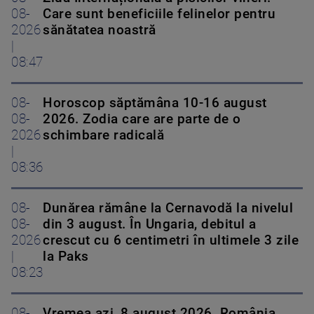
08-
Care sunt beneficiile felinelor pentru
2026
sănătatea noastră
|
08:47
08-
Horoscop săptămâna 10-16 august
08-
2026. Zodia care are parte de o
2026
schimbare radicală
|
08:36
08-
Dunărea rămâne la Cernavodă la nivelul
08-
din 3 august. În Ungaria, debitul a
2026
crescut cu 6 centimetri în ultimele 3 zile
|
la Paks
08:23
08-
Vremea azi, 8 august 2026. România