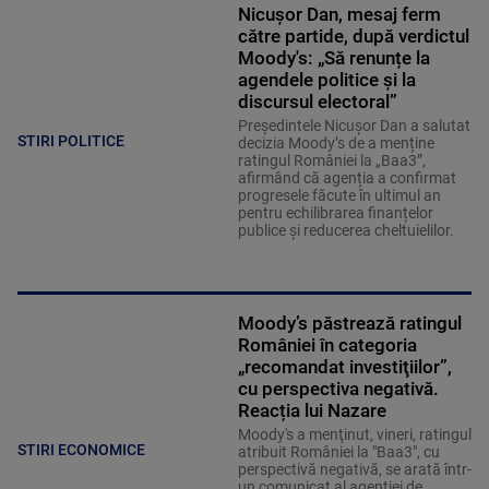
Nicușor Dan, mesaj ferm
către partide, după verdictul
Moody's: „Să renunțe la
agendele politice şi la
discursul electoral”
Președintele Nicușor Dan a salutat
STIRI POLITICE
decizia Moody’s de a menține
ratingul României la „Baa3”,
afirmând că agenția a confirmat
progresele făcute în ultimul an
pentru echilibrarea finanțelor
publice și reducerea cheltuielilor.
Moody’s păstrează ratingul
României în categoria
„recomandat investiţiilor”,
cu perspectiva negativă.
Reacția lui Nazare
Moody's a menţinut, vineri, ratingul
STIRI ECONOMICE
atribuit României la "Baa3", cu
perspectivă negativă, se arată într-
un comunicat al agenţiei de