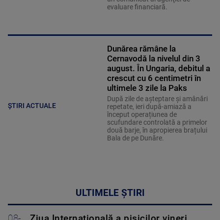
evaluare financiară.
Dunărea rămâne la
Cernavodă la nivelul din 3
august. În Ungaria, debitul a
crescut cu 6 centimetri în
ultimele 3 zile la Paks
După zile de așteptare și amânări
ȘTIRI ACTUALE
repetate, ieri după-amiază a
început operațiunea de
scufundare controlată a primelor
două barje, în apropierea brațului
Bala de pe Dunăre.
ULTIMELE ȘTIRI
08-
Ziua Internațională a pisicilor vineri.