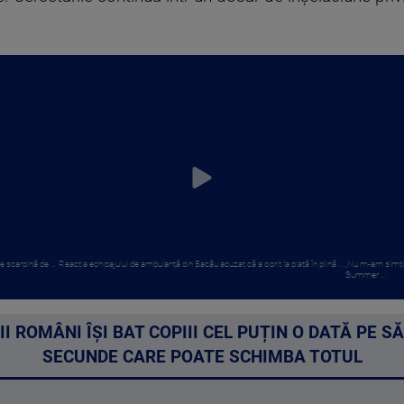
e scarpină de ...
Reacția echipajului de ambulanță din Bacău acuzat că a oprit la piață în plină ...
„Nu m-am simțit 
Summer ...
II ROMÂNI ÎȘI BAT COPIII CEL PUȚIN O DATĂ PE 
SECUNDE CARE POATE SCHIMBA TOTUL