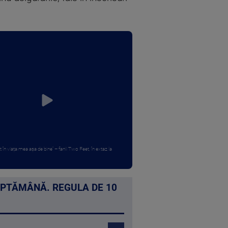
în viața mea așa de bine” – fanii Two Feet, în extaz la
SĂPTĂMÂNĂ. REGULA DE 10