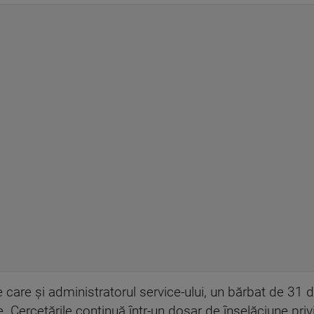
 care și administratorul service-ului, un bărbat de 31 d
e. Cercetările continuă într-un dosar de înșelăciune privin