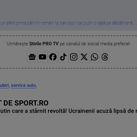
Un sfert dintre părinții români își bat copiii cel puțin o dată pe săptămână. ...
Urmărește
Știrile PRO TV
pe canalul de social media preferat:
ubiri
,
service auto
,
 DE SPORT.RO
in care a stârnit revoltă! Ucrainenii acuză lipsă de r