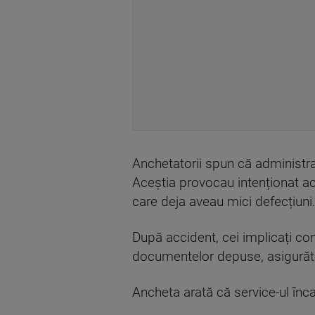
Anchetatorii spun că administrato
Aceștia provocau intenționat ac
care deja aveau mici defecțiuni
După accident, cei implicați co
documentelor depuse, asigurător
Ancheta arată că service-ul înca