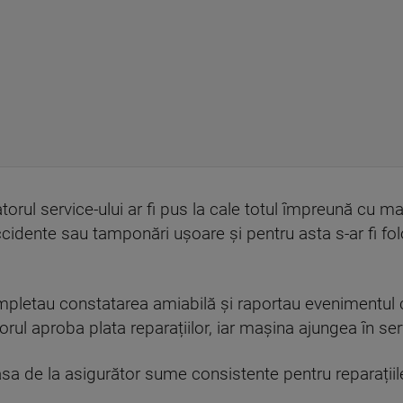
rul service-ului ar fi pus la cale totul împreună cu mai 
cidente sau tamponări ușoare și pentru asta s-ar fi fol
.
mpletau constatarea amiabilă și raportau evenimentul c
ul aproba plata reparațiilor, iar mașina ajungea în ser
sa de la asigurător sume consistente pentru reparațiile