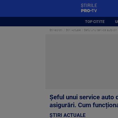
StirilePROTV
TOP CITITE
U
Stirileprotv
Știri Actuale
Șeful unui service auto din
Șeful unui service auto 
asigurări. Cum funcțio
ȘTIRI ACTUALE