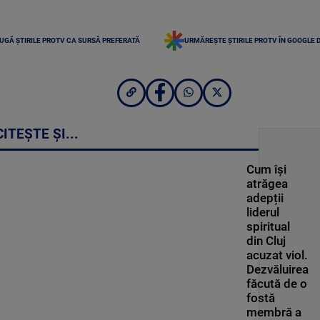
UGĂ ȘTIRILE PROTV CA SURSĂ PREFERATĂ
URMĂREȘTE ȘTIRILE PROTV ÎN GOOGLE 
CITEȘTE ȘI...
Cum își
atrăgea
adepții
liderul
spiritual
din Cluj
acuzat viol.
Dezvăluirea
făcută de o
fostă
membră a