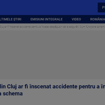
P
LTIMELE ȘTIRI
EMISIUNI INTEGRALE
VIDEO
ROMÂNIA,
 Cluj ar fi înscenat accidente pentru a încasa despăgubiri de la asigurări. Cum funcționa sche
din Cluj ar fi înscenat accidente pentru a 
na schema