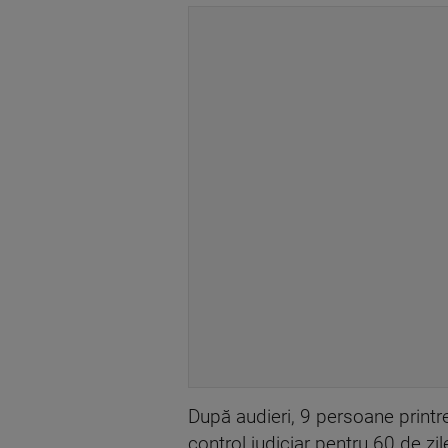
După audieri, 9 persoane printre
control judiciar pentru 60 de zil