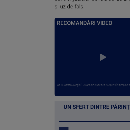
și uz de fals.
RECOMANDĂRI VIDEO
Ca în „Cartea Junglei”: un urs din Suceava, surprins în timp ce s
UN SFERT DINTRE PĂRINȚ