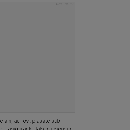
e ani, au fost plasate sub
d asigurările, fals în înscrisuri