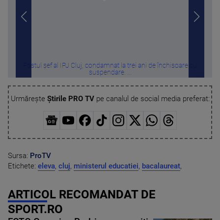
Fostul șef al IPJ Cluj, condamnat la trei ani de închisoare cu
Rez
suspendare. ...
Urmărește
Știrile PRO TV
pe canalul de social media preferat:
Sursa:
ProTV
Etichete:
eleva
,
cluj
,
ministerul educatiei
,
bacalaureat
,
ARTICOL RECOMANDAT DE
SPORT.RO