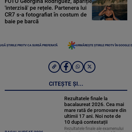
FOTO Georgina Rodriguez, apariție
'interzisă' pe rețele. Partenera lui
CR7 s-a fotografiat în costum de
baie pe barcă
UGĂ ȘTIRILE PROTV CA SURSĂ PREFERATĂ
URMĂREȘTE ȘTIRILE PROTV ÎN GOOGLE 
CITEȘTE ȘI...
Rezultatele finale la
bacalaureat 2026. Cea mai
mare rată de promovare din
ultimii 17 ani. Noi note de
10 după contestații
Rezultatele finale ale examenului