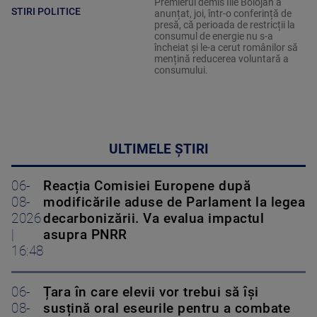
Premierul demis Ilie Bolojan a
STIRI POLITICE
anunțat, joi, într-o conferință de
presă, că perioada de restricții la
consumul de energie nu s-a
încheiat și le-a cerut românilor să
mențină reducerea voluntară a
consumului.
ULTIMELE ȘTIRI
06-
Reacția Comisiei Europene după
08-
modificările aduse de Parlament la legea
2026
decarbonizării. Va evalua impactul
|
asupra PNRR
16:48
06-
Țara în care elevii vor trebui să își
08-
susțină oral eseurile pentru a combate