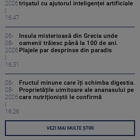
2026
trișatul cu ajutorul inteligenței artificiale
|
16:47
06-
Insula misterioasă din Grecia unde
08-
oamenii trăiesc până la 100 de ani.
2026
Plajele par desprinse din paradis
|
16:31
06-
Fructul minune care îți schimba digestia.
08-
Proprietățile uimitoare ale ananasului pe
2026
care nutriționiștii le confirmă
|
16:26
VEZI MAI MULTE ȘTIRI