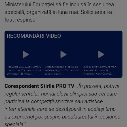
Ministerului Educației să fie inclusă în sesiunea
specială, organizată în luna mai. Solicitarea i-a
fost respinsă.
RECOMANDĂRI VIDEO
Rezultate BAC 2026. Numărul
„Pizza turcească” și baclavale,
Vară cu emoții pentru românii
mediilor de 10 a crescut după
vedetele târgului. Cum au fost
care pleacă în vacanță.
contestații. Este cea ...
cuceriți ieșenii ...
Aeroportul Henri Coandă, ...
Corespondent Știrile PRO TV
: „
În prezent, potrivit
regulamentului, numai elevii olimpici sau cei care
participă la competiții sportive sau artistice
internaționale care se desfășoară în același timp
cu examenul pot susține bacalaureatul în sesiunea
specială
.”