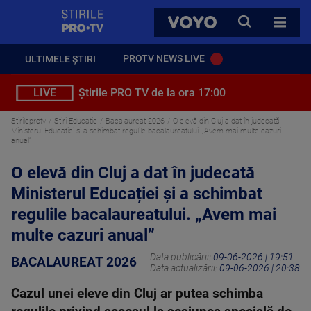
StirilePROTV
CAUTA
VOYO
TOATE 
PROTV NEWS LIVE
ULTIMELE ȘTIRI
LIVE
Știrile PRO TV de la ora 17:00
Stirileprotv
Stiri Educatie
Bacalaureat 2026
O elevă din Cluj a dat în judecată
Ministerul Educației și a schimbat regulile bacalaureatului. „Avem mai multe cazuri
anual”
O elevă din Cluj a dat în judecată
Ministerul Educației și a schimbat
regulile bacalaureatului. „Avem mai
multe cazuri anual”
Data publicării:
09-06-2026 | 19:51
BACALAUREAT 2026
Data actualizării:
09-06-2026 | 20:38
Cazul unei eleve din Cluj ar putea schimba