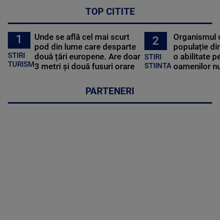
TOP CITITE
Unde se află cel mai scurt
Organismul 
1
2
pod din lume care desparte
populație di
STIRI
două țări europene. Are doar
o abilitate p
STIRI
TURISM
3 metri și două fusuri orare
oamenilor nu
STIINTA
PARTENERI