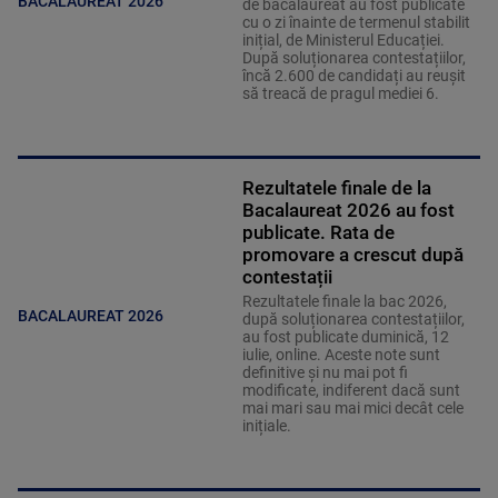
BACALAUREAT 2026
de bacalaureat au fost publicate
cu o zi înainte de termenul stabilit
inițial, de Ministerul Educației.
După soluționarea contestațiilor,
încă 2.600 de candidați au reușit
să treacă de pragul mediei 6.
Rezultatele finale de la
Bacalaureat 2026 au fost
publicate. Rata de
promovare a crescut după
contestații
Rezultatele finale la bac 2026,
BACALAUREAT 2026
după soluționarea contestațiilor,
au fost publicate duminică, 12
iulie, online. Aceste note sunt
definitive și nu mai pot fi
modificate, indiferent dacă sunt
mai mari sau mai mici decât cele
inițiale.