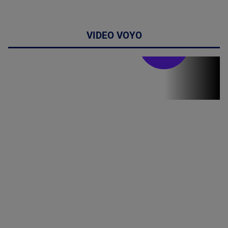
VIDEO VOYO
Stirile PRO TV
Stirile PRO
TV # 13.00 -
06 August
2026
MAI