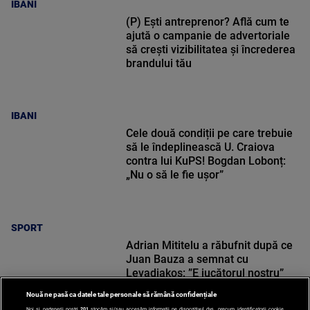
IBANI
(P) Ești antreprenor? Află cum te
ajută o campanie de advertoriale
să crești vizibilitatea și încrederea
brandului tău
IBANI
Cele două condiții pe care trebuie
să le îndeplinească U. Craiova
contra lui KuPS! Bogdan Lobonț:
„Nu o să le fie ușor”
SPORT
Adrian Mititelu a răbufnit după ce
Juan Bauza a semnat cu
Levadiakos: ”E jucătorul nostru”
Nouă ne pasă ca datele tale personale să rămână confidențiale
Noi și partenerii noștri
201
stocăm și/sau accesăm informații pe dispozitivul dvs., precum identificatorii cookie