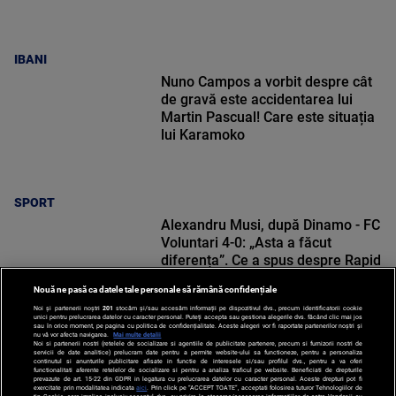
IBANI
Nuno Campos a vorbit despre cât
de gravă este accidentarea lui
Martin Pascual! Care este situația
lui Karamoko
SPORT
Alexandru Musi, după Dinamo - FC
Voluntari 4-0: „Asta a făcut
diferența”. Ce a spus despre Rapid
Nouă ne pasă ca datele tale personale să rămână confidențiale
Noi și partenerii noștri
201
stocăm și/sau accesăm informații pe dispozitivul dvs., precum identificatorii cookie
unici pentru prelucrarea datelor cu caracter personal. Puteți accepta sau gestiona alegerile dvs. făcând clic mai jos
sau în orice moment, pe pagina cu politica de confidențialitate. Aceste alegeri vor fi raportate partenerilor noștri și
nu vă vor afecta navigarea.
Mai multe detalii
SPORT
Noi si partenerii nostri (retelele de socializare si agentiile de publicitate partenere, precum si furnizorii nostri de
servicii de date analitice) prelucram date pentru a permite website-ului sa functioneze, pentru a personaliza
continutul si anunturile publicitare afisate in functie de interesele si/sau profilul dvs., pentru a va oferi
functionalitati aferente retelelor de socializare si pentru a analiza traficul pe website. Beneficiati de drepturile
prevazute de art. 15-22 din GDPR in legatura cu prelucrarea datelor cu caracter personal. Aceste drepturi pot fi
exercitate prin modalitatea indicata
aici
. Prin click pe “ACCEPT TOATE”, acceptati folosirea tuturor Tehnologiilor de