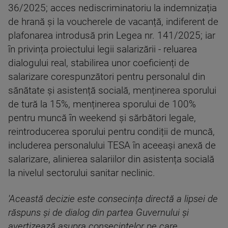
36/2025; acces nediscriminatoriu la indemnizația
de hrană și la voucherele de vacanță, indiferent de
plafonarea introdusă prin Legea nr. 141/2025; iar
în privința proiectului legii salarizării - reluarea
dialogului real, stabilirea unor coeficienți de
salarizare corespunzători pentru personalul din
sănătate și asistență socială, menținerea sporului
de tură la 15%, menținerea sporului de 100%
pentru muncă în weekend și sărbători legale,
reintroducerea sporului pentru condiții de muncă,
includerea personalului TESA în aceeași anexă de
salarizare, alinierea salariilor din asistența socială
la nivelul sectorului sanitar neclinic.
'Această decizie este consecința directă a lipsei de
răspuns și de dialog din partea Guvernului și
avertizează asupra consecințelor pe care