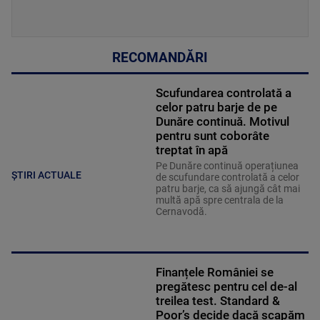
RECOMANDĂRI
Scufundarea controlată a
celor patru barje de pe
Dunăre continuă. Motivul
pentru sunt coborâte
treptat în apă
Pe Dunăre continuă operațiunea
ȘTIRI ACTUALE
de scufundare controlată a celor
patru barje, ca să ajungă cât mai
multă apă spre centrala de la
Cernavodă.
Finanțele României se
pregătesc pentru cel de-al
treilea test. Standard &
Poor’s decide dacă scapăm