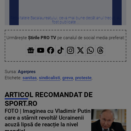
Rezultatele Bacalaureatului, ceva mai bune decât anul trecut, au
Auto
fost publicate ...
Urmărește
Știrile PRO TV
pe canalul de social media preferat:
Sursa:
Agerpres
Etichete:
sanitas
,
sindicalisti
,
greva
,
proteste
,
ARTICOL RECOMANDAT DE
SPORT.RO
FOTO | Imaginea cu Vladimir Putin
care a stârnit revoltă! Ucrainenii
acuză lipsă de reacție la nivel