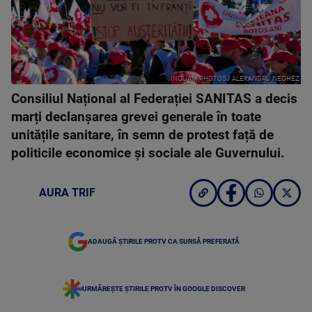
INQUAM PHOTOS / ALEXANDRU NECHEZ
Consiliul Național al Federației SANITAS a decis
marți declanșarea grevei generale în toate
unitățile sanitare, în semn de protest față de
politicile economice și sociale ale Guvernului.
AURA TRIF
ADAUGĂ ȘTIRILE PROTV CA SURSĂ PREFERATĂ
URMĂREȘTE ȘTIRILE PROTV ÎN GOOGLE DISCOVER