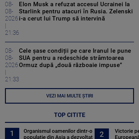
08-
Elon Musk a refuzat accesul Ucrainei la
08-
Starlink pentru atacuri în Rusia. Zelenski
2026
i-a cerut lui Trump să intervină
|
21:36
08-
Cele șase condiții pe care Iranul le pune
08-
SUA pentru a redeschide strâmtoarea
2026
Ormuz după „două războaie impuse”
|
21:33
VEZI MAI MULTE ȘTIRI
TOP CITITE
Organismul oamenilor dintr-o
Victorie p
1
2
populație din Asia a dezvoltat
Europeană