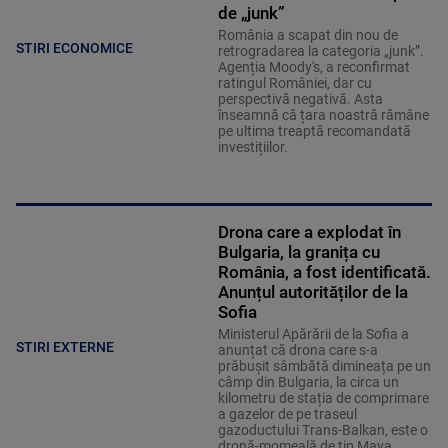
de „junk”
România a scapat din nou de
STIRI ECONOMICE
retrogradarea la categoria „junk”.
Agenția Moody's, a reconfirmat
ratingul României, dar cu
perspectivă negativă. Asta
înseamnă că țara noastră rămâne
pe ultima treaptă recomandată
investițiilor.
Drona care a explodat în
Bulgaria, la granița cu
România, a fost identificată.
Anunțul autorităților de la
Sofia
Ministerul Apărării de la Sofia a
STIRI EXTERNE
anunțat că drona care s-a
prăbușit sâmbătă dimineața pe un
câmp din Bulgaria, la circa un
kilometru de stația de comprimare
a gazelor de pe traseul
gazoductului Trans-Balkan, este o
dronă-momeală de tip Maya.