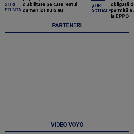
o abilitate pe care restul
obligată d
STIRI
ȘTIRI
oamenilor nu o au
permită au
STIINTA
ACTUALE
la EPPO
PARTENERI
VIDEO VOYO