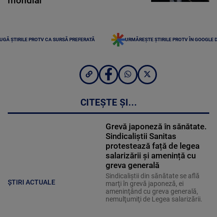
mondial
UGĂ ȘTIRILE PROTV CA SURSĂ PREFERATĂ
URMĂREȘTE ȘTIRILE PROTV ÎN GOOGLE 
CITEȘTE ȘI...
Grevă japoneză în sănătate.
Sindicaliștii Sanitas
protestează față de legea
salarizării și amenință cu
greva generală
Sindicaliştii din sănătate se află
ȘTIRI ACTUALE
marţi în grevă japoneză, ei
ameninţând cu greva generală,
nemulţumiţi de Legea salarizării.