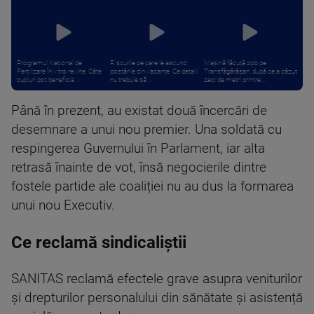
Programul Național de
Riscurile pe care le ascund
Mașină făcută zob pe
Fertilizare în vitro revine. Câte
postările din vacanțe. Ce detalii
Transfăgărășan, după ce a căzut
cupluri pot beneficia ...
nu trebuie să ...
zeci de metri printre ...
Până în prezent, au existat două încercări de
desemnare a unui nou premier. Una soldată cu
respingerea Guvernului în Parlament, iar alta
retrasă înainte de vot, însă negocierile dintre
fostele partide ale coaliției nu au dus la formarea
unui nou Executiv.
Ce reclamă sindicaliștii
SANITAS reclamă efectele grave asupra veniturilor
și drepturilor personalului din sănătate și asistență