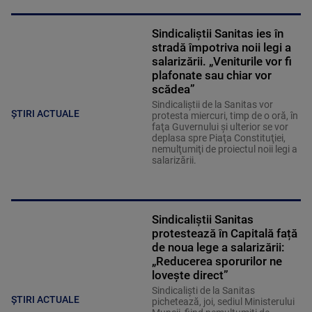
Sindicaliștii Sanitas ies în
stradă împotriva noii legi a
salarizării. „Veniturile vor fi
plafonate sau chiar vor
scădea”
Sindicaliştii de la Sanitas vor
ȘTIRI ACTUALE
protesta miercuri, timp de o oră, în
faţa Guvernului şi ulterior se vor
deplasa spre Piaţa Constituţiei,
nemulţumiţi de proiectul noii legi a
salarizării.
Sindicaliștii Sanitas
protestează în Capitală față
de noua lege a salarizării:
„Reducerea sporurilor ne
loveşte direct”
Sindicalişti de la Sanitas
ȘTIRI ACTUALE
pichetează, joi, sediul Ministerului