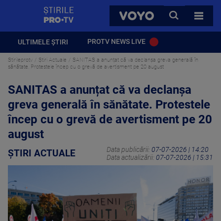
StirilePROTV
CAUTA
VOYO
TOATE 
PROTV NEWS LIVE
ULTIMELE ȘTIRI
Stirileprotv
Știri Actuale
SANITAS a anunțat că va declanșa greva generală în
sănătate. Protestele încep cu o grevă de avertisment pe 20 august
SANITAS a anunțat că va declanșa
greva generală în sănătate. Protestele
încep cu o grevă de avertisment pe 20
august
Data publicării:
07-07-2026 | 14:20
ȘTIRI ACTUALE
Data actualizării:
07-07-2026 | 15:31