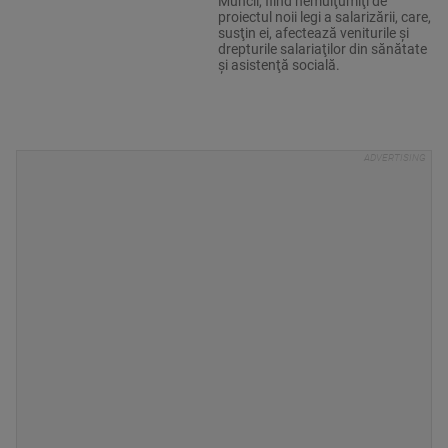
Muncii, fiind nemulţumiţi de
proiectul noii legi a salarizării, care,
susţin ei, afectează veniturile şi
drepturile salariaţilor din sănătate
şi asistenţă socială.