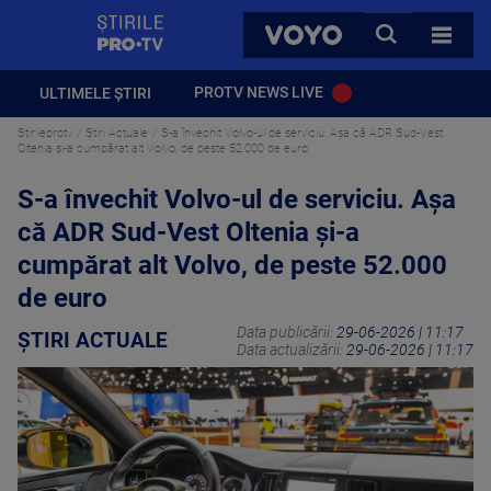
StirilePROTV
CAUTA
VOYO
TOATE 
PROTV NEWS LIVE
ULTIMELE ȘTIRI
Stirileprotv
Știri Actuale
S-a învechit Volvo-ul de serviciu. Așa că ADR Sud-Vest
Oltenia și-a cumpărat alt Volvo, de peste 52.000 de euro
S-a învechit Volvo-ul de serviciu. Așa
că ADR Sud-Vest Oltenia și-a
cumpărat alt Volvo, de peste 52.000
de euro
Data publicării:
29-06-2026 | 11:17
ȘTIRI ACTUALE
Data actualizării:
29-06-2026 | 11:17