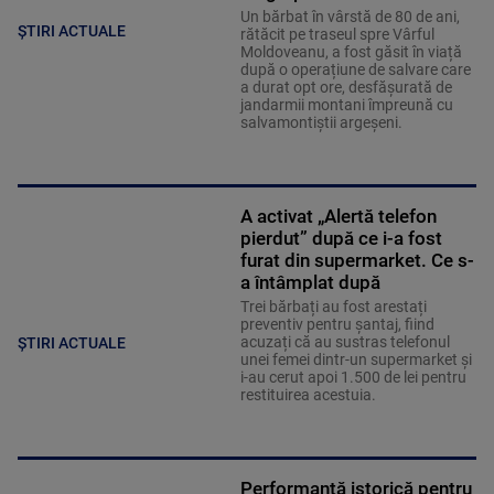
Un bărbat în vârstă de 80 de ani,
ȘTIRI ACTUALE
rătăcit pe traseul spre Vârful
Moldoveanu, a fost găsit în viață
după o operațiune de salvare care
a durat opt ore, desfășurată de
jandarmii montani împreună cu
salvamontiștii argeșeni.
A activat „Alertă telefon
pierdut” după ce i-a fost
furat din supermarket. Ce s-
a întâmplat după
Trei bărbați au fost arestați
preventiv pentru șantaj, fiind
acuzați că au sustras telefonul
ȘTIRI ACTUALE
unei femei dintr-un supermarket și
i-au cerut apoi 1.500 de lei pentru
restituirea acestuia.
Performanță istorică pentru