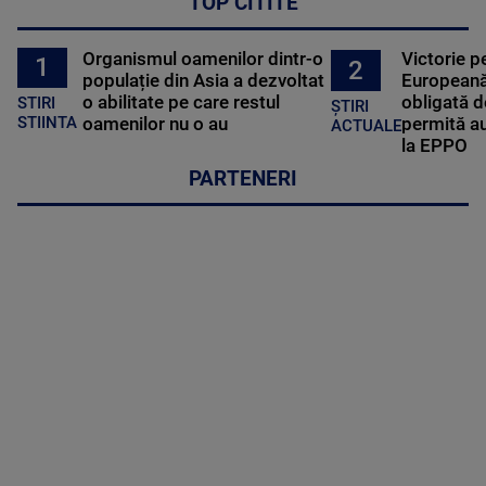
TOP CITITE
Organismul oamenilor dintr-o
Victorie p
1
2
populație din Asia a dezvoltat
Europeană
o abilitate pe care restul
obligată d
STIRI
ȘTIRI
oamenilor nu o au
permită au
STIINTA
ACTUALE
la EPPO
PARTENERI