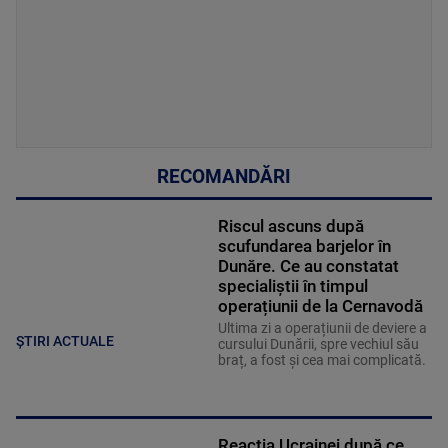
RECOMANDĂRI
Riscul ascuns după
scufundarea barjelor în
Dunăre. Ce au constatat
specialiștii în timpul
operațiunii de la Cernavodă
Ultima zi a operațiunii de deviere a
ȘTIRI ACTUALE
cursului Dunării, spre vechiul său
braț, a fost și cea mai complicată.
Reacția Ucrainei după ce