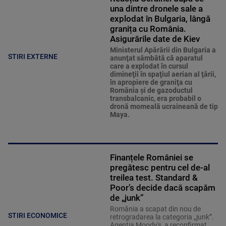
una dintre dronele sale a
explodat în Bulgaria, lângă
granița cu România.
Asigurările date de Kiev
Ministerul Apărării din Bulgaria a
STIRI EXTERNE
anunţat sâmbătă că aparatul
care a explodat în cursul
dimineţii în spaţiul aerian al ţării,
în apropiere de graniţa cu
România şi de gazoductul
transbalcanic, era probabil o
dronă momeală ucraineană de tip
Maya.
Finanțele României se
pregătesc pentru cel de-al
treilea test. Standard &
Poor’s decide dacă scapăm
de „junk”
România a scapat din nou de
STIRI ECONOMICE
retrogradarea la categoria „junk”.
Agenția Moody's, a reconfirmat