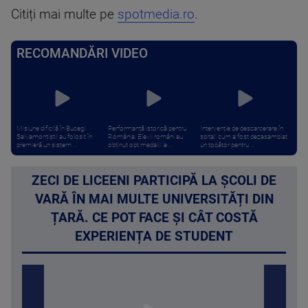
Citiți mai multe pe
spotmedia.ro
.
RECOMANDĂRI VIDEO
Misiune dificilă în Bucegi.
Performanță istorică pentru
Intervenție de descarcerare în
Salvamontiștii au folosit în
România. Elevii români au
spital: cum a fost dezasamblat
premieră un sistem ...
obținut opt medalii la ...
un tocător pentru ...
ZECI DE LICEENI PARTICIPĂ LA ȘCOLI DE
VARĂ ÎN MAI MULTE UNIVERSITĂȚI DIN
ȚARĂ. CE POT FACE ȘI CÂT COSTĂ
EXPERIENȚA DE STUDENT