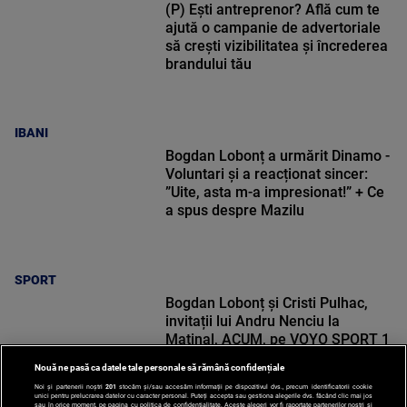
(P) Ești antreprenor? Află cum te
ajută o campanie de advertoriale
să crești vizibilitatea și încrederea
brandului tău
IBANI
Bogdan Lobonț a urmărit Dinamo -
Voluntari și a reacționat sincer:
”Uite, asta m-a impresionat!” + Ce
a spus despre Mazilu
SPORT
Bogdan Lobonț și Cristi Pulhac,
invitații lui Andru Nenciu la
Matinal, ACUM, pe VOYO SPORT 1
Nouă ne pasă ca datele tale personale să rămână confidențiale
Noi și partenerii noștri
201
stocăm și/sau accesăm informații pe dispozitivul dvs., precum identificatorii cookie
unici pentru prelucrarea datelor cu caracter personal. Puteți accepta sau gestiona alegerile dvs. făcând clic mai jos
sau în orice moment, pe pagina cu politica de confidențialitate. Aceste alegeri vor fi raportate partenerilor noștri și