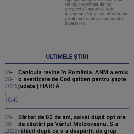
ratingul României, dar cu
perspectivă negativă. Asta
înseamnă că țara noastră rămâne
pe ultima treaptă recomandată
investițiilor.
ULTIMELE ȘTIRI
09-
Canicula revine în România. ANM a emis
08-
o avertizare de Cod galben pentru șapte
2026
județe | HARTĂ
|
10:49
09-
Bărbat de 80 de ani, salvat după opt ore
08-
de căutări pe Vârful Moldoveanu. S-a
2026
rătăcit după ce s-a despărțit de grup