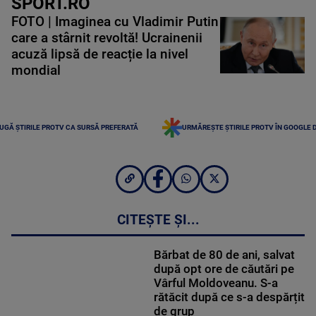
SPORT.RO
FOTO | Imaginea cu Vladimir Putin
care a stârnit revoltă! Ucrainenii
acuză lipsă de reacție la nivel
mondial
UGĂ ȘTIRILE PROTV CA SURSĂ PREFERATĂ
URMĂREȘTE ȘTIRILE PROTV ÎN GOOGLE 
CITEȘTE ȘI...
Bărbat de 80 de ani, salvat
după opt ore de căutări pe
Vârful Moldoveanu. S-a
rătăcit după ce s-a despărțit
de grup