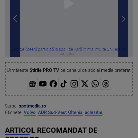
Zeci de liceeni participă la școli de vară în mai multe universități
Misi
din țară. ...
Urmărește
Știrile PRO TV
pe canalul de social media preferat:
Sursa:
spotmedia.ro
Etichete:
Volvo
,
ADR Sud-Vest Oltenia
,
achizitie
,
ARTICOL RECOMANDAT DE