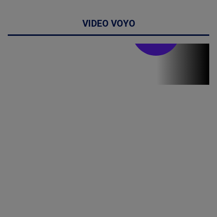
VIDEO VOYO
Stirile PRO TV
Stirile PRO
TV # 19.00 -
8 August
2026
MAI
MULTE