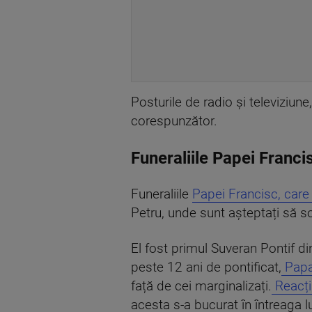
Posturile de radio și televiziun
corespunzător.
Funeraliile Papei Franc
Funeraliile
Papei Francisc, care 
Petru, unde sunt așteptați să s
El fost primul Suveran Pontif di
peste 12 ani de pontificat,
Papa
față de cei marginalizați.
Reacții
acesta s-a bucurat în întreaga 