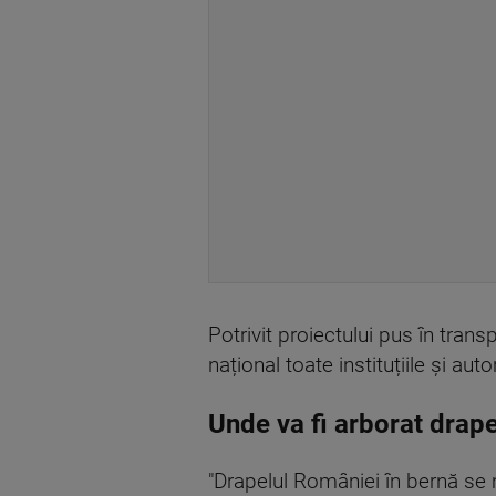
Potrivit proiectului pus în trans
național toate instituțiile și au
Unde va fi arborat drape
"Drapelul României în bernă se ma