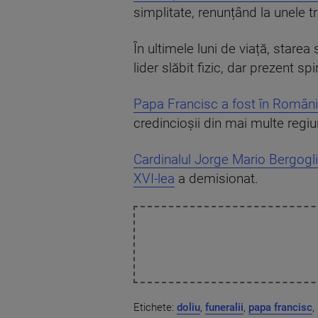
simplitate, renunțând la unele t
În ultimele luni de viață, starea 
lider slăbit fizic, dar prezent spi
Papa Francisc a fost în Români
credincioșii din mai multe regiuni
Cardinalul Jorge Mario Bergogl
XVI-lea
a demisionat.
Etichete:
doliu
,
funeralii
,
papa francisc
,