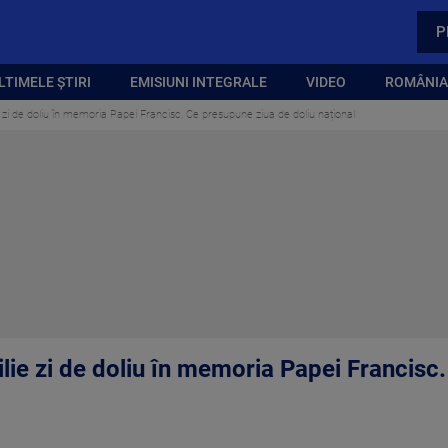
P
LTIMELE ȘTIRI
EMISIUNI INTEGRALE
VIDEO
ROMÂNIA,
 zi de doliu în memoria Papei Francisc. Ce presupune ziua de doliu național
lie zi de doliu în memoria Papei Francisc