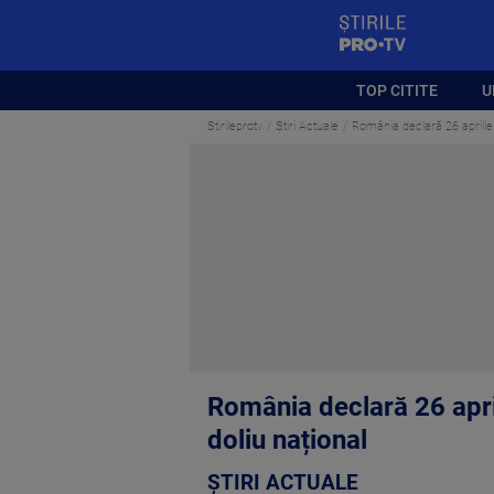
StirilePROTV
TOP CITITE
U
Stirileprotv
Știri Actuale
România declară 26 aprilie
România declară 26 apri
doliu național
ȘTIRI ACTUALE