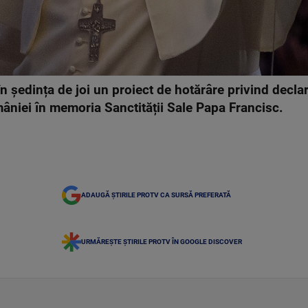
ședința de joi un proiect de hotărâre privind declara
omâniei în memoria Sanctității Sale Papa Francisc.
ADAUGĂ ȘTIRILE PROTV CA SURSĂ PREFERATĂ
URMĂREȘTE ȘTIRILE PROTV ÎN GOOGLE DISCOVER