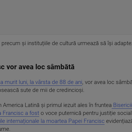
e, precum și instituțiile de cultură urmează să își ada
isc vor avea loc sâmbătă
a murit luni, la vârsta de 88 de ani
, vor avea loc sâmbă
osească sute de mii de credincioși.
n America Latină și primul iezuit ales în fruntea
Biserici
 Francisc a fost
o voce puternică pentru justiție socială,
le internaționale la moartea Papei Francisc
evidențiază
lume.