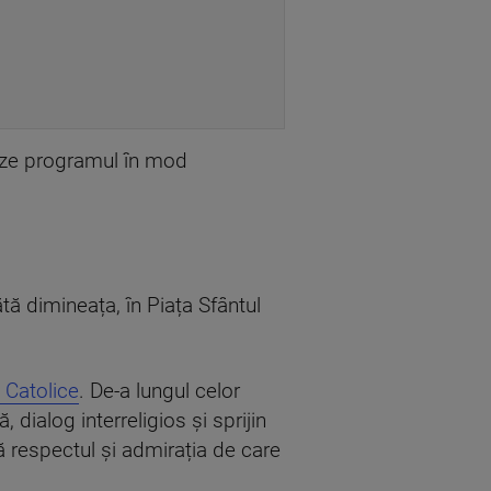
pteze programul în mod
tă dimineața, în Piața Sfântul
i Catolice
. De-a lungul celor
 dialog interreligios și sprijin
 respectul și admirația de care