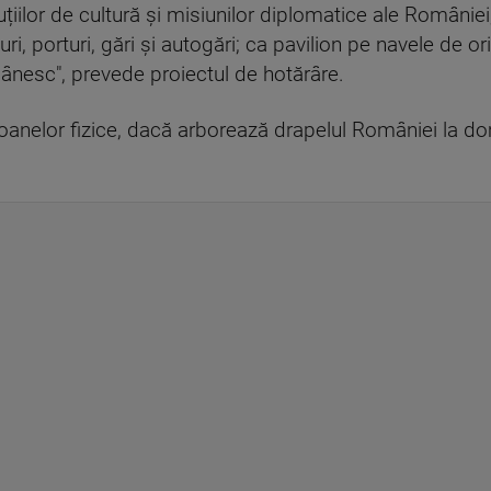
uțiilor de cultură și misiunilor diplomatice ale României
uri, porturi, gări și autogări; ca pavilion pe navele de or
ânesc", prevede proiectul de hotărâre.
oanelor fizice, dacă arborează drapelul României la dom