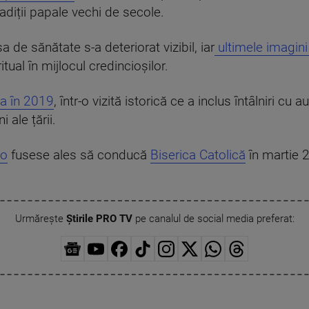
radiții papale vechi de secole.
sa de sănătate s-a deteriorat vizibil, iar
ultimele imagin
ritual în mijlocul credincioșilor.
a în 2019
, într-o vizită istorică ce a inclus întâlniri cu aut
 ale țării.
io
fusese ales să conducă
Biserica Catolică
în martie 
Urmărește
Știrile PRO TV
pe canalul de social media preferat: