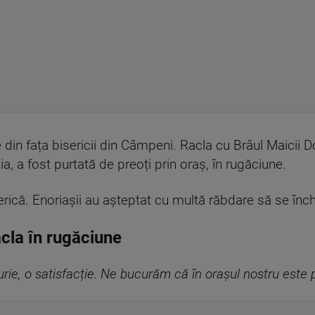
 din fața bisericii din Câmpeni. Racla cu Brâul Maicii 
, a fost purtată de preoți prin oraș, în rugăciune.
erică. Enoriașii au așteptat cu multă răbdare să se înch
acla în rugăciune
rie, o satisfacție. Ne bucurăm că în orașul nostru este 