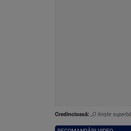
Credincioasă:
„
O liniște superbă