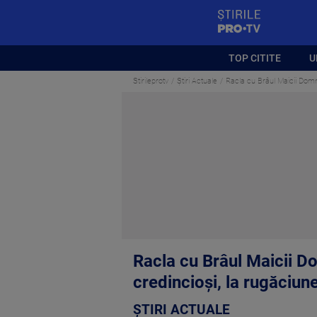
StirilePROTV
TOP CITITE
U
Stirileprotv
Știri Actuale
Racla cu Brâul Maicii Domnu
Racla cu Brâul Maicii Do
credincioși, la rugăciun
ȘTIRI ACTUALE