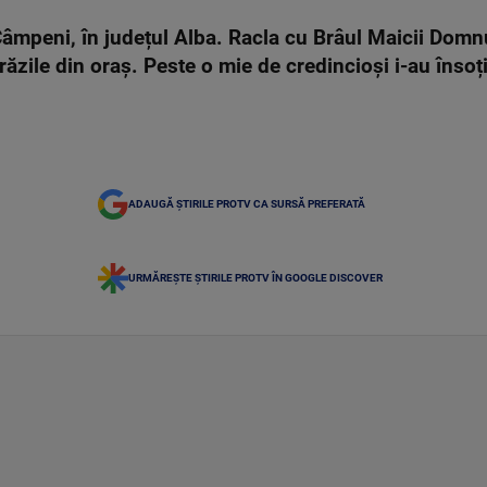
âmpeni, în județul Alba. Racla cu Brâul Maicii Domn
trăzile din oraș. Peste o mie de credincioși i-au însoț
ADAUGĂ ȘTIRILE PROTV CA SURSĂ PREFERATĂ
URMĂREȘTE ȘTIRILE PROTV ÎN GOOGLE DISCOVER