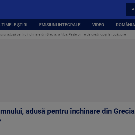
P
LTIMELE ȘTIRI
EMISIUNI INTEGRALE
VIDEO
ROMÂNIA,
lui, adusă pentru închinare din Grecia, la Alba. Peste o mie de credincioși, la rugăciune
mnului, adusă pentru închinare din Grecia
e