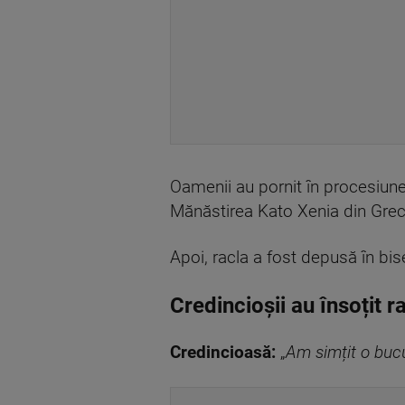
Oamenii au pornit în procesiune
Mănăstirea Kato Xenia din Grecia
Apoi, racla a fost depusă în bis
Credincioșii au însoțit r
Credincioasă:
„
Am simțit o bucu