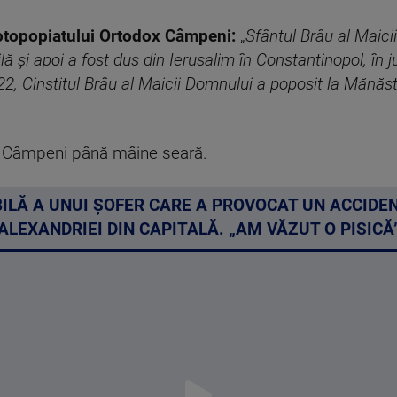
otopopiatului Ortodox Câmpeni:
„
Sfântul Brâu al Maici
și apoi a fost dus din Ierusalim în Constantinopol, în ju
22, Cinstitul Brâu al Maicii Domnului a poposit la Mănăs
n Câmpeni până mâine seară.
BILĂ A UNUI ȘOFER CARE A PROVOCAT UN ACCIDE
ALEXANDRIEI DIN CAPITALĂ. „AM VĂZUT O PISICĂ