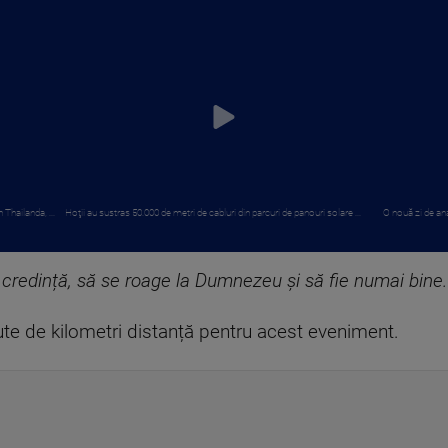
 Thailanda, ...
Hoţii au sustras 50.000 de metri de cabluri din parcuri de panouri solare ...
O nouă zi de ana
credință, să se roage la Dumnezeu și să fie numai bine. Zi
sute de kilometri distanță pentru acest eveniment.