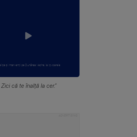
lize și intervenții pe Dunărea Veche, la Izvoarele
ci că te înalță la cer."