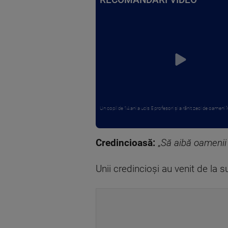
RECOMANDĂRI VIDEO
Un copil de 14 ani a ucis 5 profesori și a rănit zeci de oameni în
Credincioasă:
„
Să aibă oamenii 
Unii credincioși au venit de la 