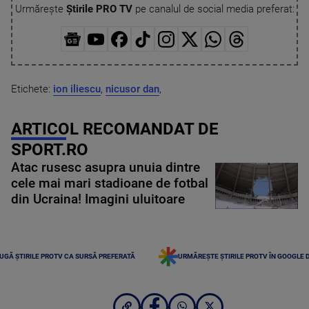
Urmărește
Știrile PRO TV
pe canalul de social media preferat:
Etichete:
ion iliescu
,
nicusor dan
,
ARTICOL RECOMANDAT DE
SPORT.RO
Atac rusesc asupra unuia dintre
cele mai mari stadioane de fotbal
din Ucraina! Imagini uluitoare
UGĂ ȘTIRILE PROTV CA SURSĂ PREFERATĂ
URMĂREȘTE ȘTIRILE PROTV ÎN GOOGLE 