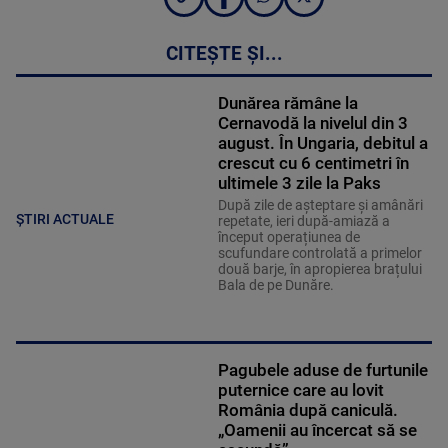
CITEȘTE ȘI...
Dunărea rămâne la
Cernavodă la nivelul din 3
august. În Ungaria, debitul a
crescut cu 6 centimetri în
ultimele 3 zile la Paks
După zile de așteptare și amânări
ȘTIRI ACTUALE
repetate, ieri după-amiază a
început operațiunea de
scufundare controlată a primelor
două barje, în apropierea brațului
Bala de pe Dunăre.
Pagubele aduse de furtunile
puternice care au lovit
România după caniculă.
„Oamenii au încercat să se