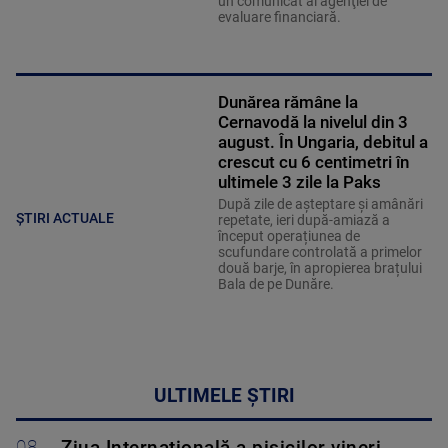
un comunicat al agenţiei de
evaluare financiară.
Dunărea rămâne la
Cernavodă la nivelul din 3
august. În Ungaria, debitul a
crescut cu 6 centimetri în
ultimele 3 zile la Paks
După zile de așteptare și amânări
ȘTIRI ACTUALE
repetate, ieri după-amiază a
început operațiunea de
scufundare controlată a primelor
două barje, în apropierea brațului
Bala de pe Dunăre.
ULTIMELE ȘTIRI