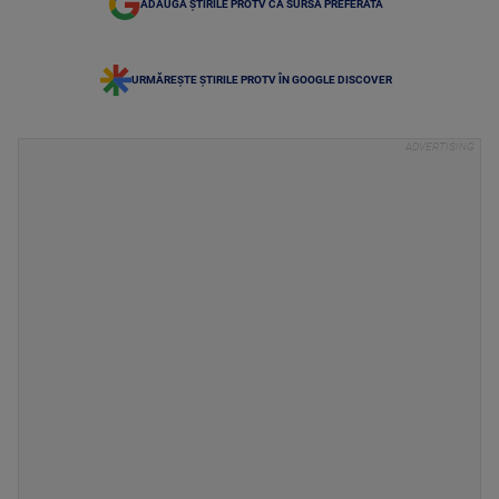
ADAUGĂ ȘTIRILE PROTV CA SURSĂ PREFERATĂ
URMĂREȘTE ȘTIRILE PROTV ÎN GOOGLE DISCOVER