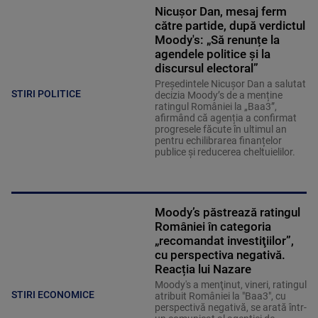
Nicușor Dan, mesaj ferm
către partide, după verdictul
Moody's: „Să renunțe la
agendele politice şi la
discursul electoral”
Președintele Nicușor Dan a salutat
STIRI POLITICE
decizia Moody’s de a menține
ratingul României la „Baa3”,
afirmând că agenția a confirmat
progresele făcute în ultimul an
pentru echilibrarea finanțelor
publice și reducerea cheltuielilor.
Moody’s păstrează ratingul
României în categoria
„recomandat investiţiilor”,
cu perspectiva negativă.
Reacția lui Nazare
Moody's a menţinut, vineri, ratingul
STIRI ECONOMICE
atribuit României la "Baa3", cu
perspectivă negativă, se arată într-