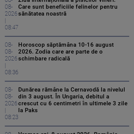
08-
Ziua Internațională a pisicilor vineri.
08-
Care sunt beneficiile felinelor pentru
2026
sănătatea noastră
|
08:47
08-
Horoscop săptămâna 10-16 august
08-
2026. Zodia care are parte de o
2026
schimbare radicală
|
08:36
08-
Dunărea rămâne la Cernavodă la nivelul
08-
din 3 august. În Ungaria, debitul a
2026
crescut cu 6 centimetri în ultimele 3 zile
|
la Paks
08:23