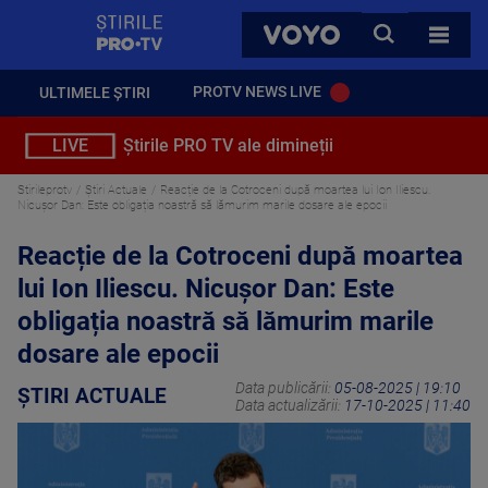
StirilePROTV
CAUTA
VOYO
TOATE 
PROTV NEWS LIVE
ULTIMELE ȘTIRI
LIVE
Știrile PRO TV ale dimineții
Stirileprotv
Știri Actuale
Reacție de la Cotroceni după moartea lui Ion Iliescu.
Nicușor Dan: Este obligația noastră să lămurim marile dosare ale epocii
Reacție de la Cotroceni după moartea
lui Ion Iliescu. Nicușor Dan: Este
obligația noastră să lămurim marile
dosare ale epocii
Data publicării:
05-08-2025 | 19:10
ȘTIRI ACTUALE
Data actualizării:
17-10-2025 | 11:40