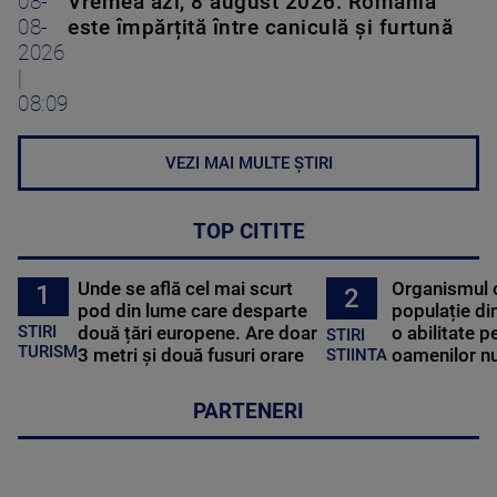
08-
Vremea azi, 8 august 2026. România
08-
este împărțită între caniculă și furtună
2026
|
08:09
VEZI MAI MULTE ȘTIRI
TOP CITITE
Unde se află cel mai scurt
Organismul 
1
2
pod din lume care desparte
populație di
STIRI
două țări europene. Are doar
o abilitate p
STIRI
TURISM
3 metri și două fusuri orare
oamenilor nu
STIINTA
PARTENERI