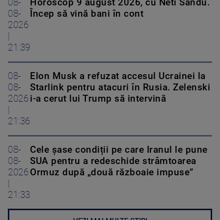
08-
Horoscop 9 august 2026, cu Neti Sandu.
08-
Încep să vină bani în cont
2026
|
21:39
08-
Elon Musk a refuzat accesul Ucrainei la
08-
Starlink pentru atacuri în Rusia. Zelenski
2026
i-a cerut lui Trump să intervină
|
21:36
08-
Cele șase condiții pe care Iranul le pune
08-
SUA pentru a redeschide strâmtoarea
2026
Ormuz după „două războaie impuse”
|
21:33