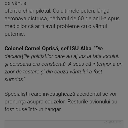
de vânt a
oferit-o chiar pilotul. Cu ultimele puteri, lângă
aeronava distrusă, bărbatul de 60 de ani l-a spus
medicilor că ar fi avut probleme cu o vântul
puternic.
Colonel Cornel Oprisă, şef ISU Alba
: "
Din
declaraţiile poliţiştilor care au ajuns la faţa locului,
şi persoana era conştientă. A spus că intenţiona un
zbor de testare şi din cauza vântului a fost
surprins.
"
Specialiştii care investighează accidentul se vor
pronunţa asupra cauzelor. Resturile avionului au
fost duse într-un hangar.