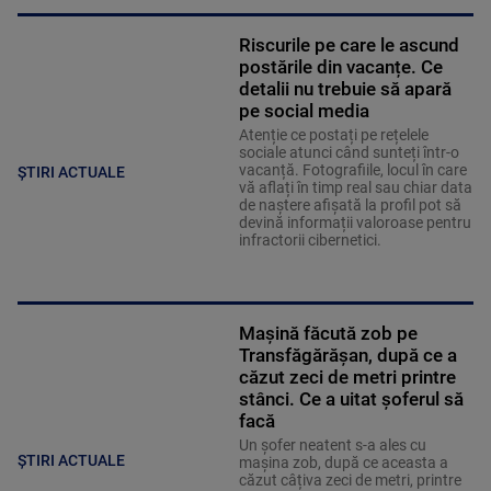
Riscurile pe care le ascund
postările din vacanțe. Ce
detalii nu trebuie să apară
pe social media
Atenție ce postați pe rețelele
sociale atunci când sunteți într-o
vacanță. Fotografiile, locul în care
ȘTIRI ACTUALE
vă aflați în timp real sau chiar data
de naștere afișată la profil pot să
devină informații valoroase pentru
infractorii cibernetici.
Mașină făcută zob pe
Transfăgărășan, după ce a
căzut zeci de metri printre
stânci. Ce a uitat șoferul să
facă
Un șofer neatent s-a ales cu
ȘTIRI ACTUALE
mașina zob, după ce aceasta a
căzut câțiva zeci de metri, printre