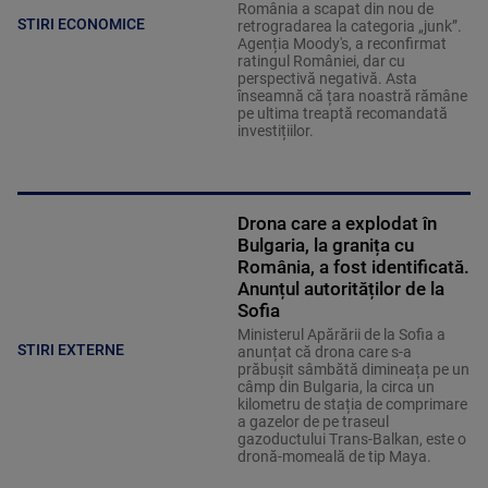
România a scapat din nou de
STIRI ECONOMICE
retrogradarea la categoria „junk”.
Agenția Moody's, a reconfirmat
ratingul României, dar cu
perspectivă negativă. Asta
înseamnă că țara noastră rămâne
pe ultima treaptă recomandată
investițiilor.
Drona care a explodat în
Bulgaria, la granița cu
România, a fost identificată.
Anunțul autorităților de la
Sofia
Ministerul Apărării de la Sofia a
STIRI EXTERNE
anunțat că drona care s-a
prăbușit sâmbătă dimineața pe un
câmp din Bulgaria, la circa un
kilometru de stația de comprimare
a gazelor de pe traseul
gazoductului Trans-Balkan, este o
dronă-momeală de tip Maya.