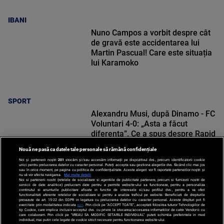
IBANI
Nuno Campos a vorbit despre cât
de gravă este accidentarea lui
Martin Pascual! Care este situația
lui Karamoko
SPORT
Alexandru Musi, după Dinamo - FC
Voluntari 4-0: „Asta a făcut
diferența”. Ce a spus despre Rapid
Nouă ne pasă ca datele tale personale să rămână confidențiale
Noi și partenerii noștri
201
stocăm și/sau accesăm informații pe dispozitivul dvs., precum identificatorii cookie
unici pentru prelucrarea datelor cu caracter personal. Puteți accepta sau gestiona alegerile dvs. făcând clic mai jos
sau în orice moment, pe pagina cu politica de confidențialitate. Aceste alegeri vor fi raportate partenerilor noștri și
nu vă vor afecta navigarea.
Mai multe detalii
Noi si partenerii nostri (retelele de socializare si agentiile de publicitate partenere, precum si furnizorii nostri de
SPORT
servicii de date analitice) prelucram date pentru a permite website-ului sa functioneze, pentru a personaliza
continutul si anunturile publicitare afisate in functie de interesele si/sau profilul dvs., pentru a va oferi
functionalitati aferente retelelor de socializare si pentru a analiza traficul pe website. Beneficiati de drepturile
prevazute de art. 15-22 din GDPR in legatura cu prelucrarea datelor cu caracter personal. Aceste drepturi pot fi
exercitate prin modalitatea indicata
aici
. Prin click pe “ACCEPT TOATE”, acceptati folosirea tuturor Tehnologiilor de
tip Cookie, care implica inclusiv acceptul dvs. cu privire la stocarea/accesarea informatiilor de catre Vendor-ii cu
care colaboram. Prin click pe “VREAU SA MODIFIC SETARILE INDIVIDUAL” puteti schimba preferintele in mod
individual, mai putin cele legate de cookie strict necesare pentru functionarea website-ului.