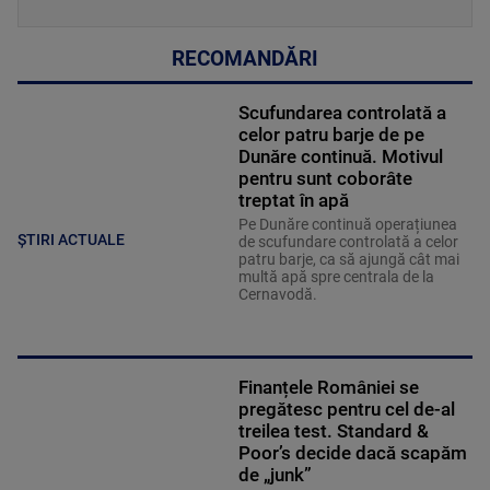
RECOMANDĂRI
Scufundarea controlată a
celor patru barje de pe
Dunăre continuă. Motivul
pentru sunt coborâte
treptat în apă
Pe Dunăre continuă operațiunea
ȘTIRI ACTUALE
de scufundare controlată a celor
patru barje, ca să ajungă cât mai
multă apă spre centrala de la
Cernavodă.
Finanțele României se
pregătesc pentru cel de-al
treilea test. Standard &
Poor’s decide dacă scapăm
de „junk”