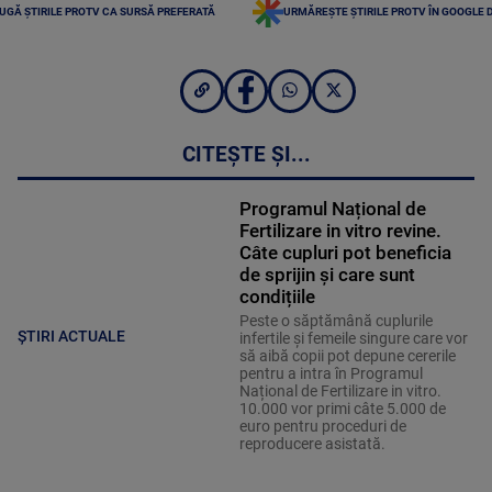
UGĂ ȘTIRILE PROTV CA SURSĂ PREFERATĂ
URMĂREȘTE ȘTIRILE PROTV ÎN GOOGLE 
CITEȘTE ȘI...
Programul Național de
Fertilizare in vitro revine.
Câte cupluri pot beneficia
de sprijin și care sunt
condițiile
Peste o săptămână cuplurile
ȘTIRI ACTUALE
infertile și femeile singure care vor
să aibă copii pot depune cererile
pentru a intra în Programul
Național de Fertilizare in vitro.
10.000 vor primi câte 5.000 de
euro pentru proceduri de
reproducere asistată.