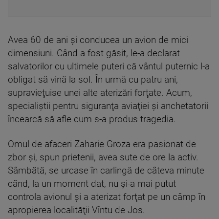
Avea 60 de ani şi conducea un avion de mici
dimensiuni. Când a fost găsit, le-a declarat
salvatorilor cu ultimele puteri că vântul puternic l-a
obligat să vină la sol. În urmă cu patru ani,
supravieţuise unei alte aterizări forţate. Acum,
specialiştii pentru siguranţa aviaţiei şi anchetatorii
încearcă să afle cum s-a produs tragedia.
Omul de afaceri Zaharie Groza era pasionat de
zbor şi, spun prietenii, avea sute de ore la activ.
Sâmbătă, se urcase în carlingă de câteva minute
când, la un moment dat, nu şi-a mai putut
controla avionul şi a aterizat forţat pe un câmp în
apropierea localităţii Vîntu de Jos.