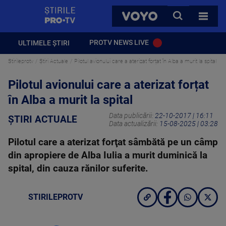
StirilePROTV
CAUTA
VOYO
TOATE 
PROTV NEWS LIVE
ULTIMELE ȘTIRI
Stirileprotv
Știri Actuale
Pilotul avionului care a aterizat forțat în Alba a murit la spital
Pilotul avionului care a aterizat forțat
în Alba a murit la spital
Data publicării:
22-10-2017 | 16:11
ȘTIRI ACTUALE
Data actualizării:
15-08-2025 | 03:28
Pilotul care a aterizat forţat sâmbătă pe un câmp
din apropiere de Alba Iulia a murit duminică la
spital, din cauza rănilor suferite.
STIRILEPROTV