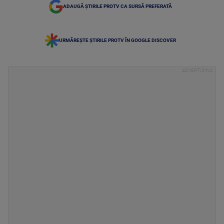
ADAUGĂ ȘTIRILE PROTV CA SURSĂ PREFERATĂ
URMĂREȘTE ȘTIRILE PROTV ÎN GOOGLE DISCOVER