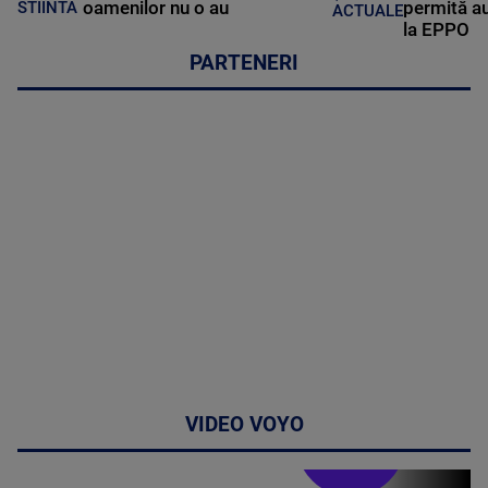
oamenilor nu o au
permită au
STIINTA
ACTUALE
la EPPO
PARTENERI
VIDEO VOYO