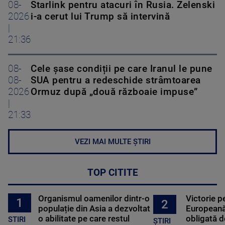
08-
Starlink pentru atacuri în Rusia. Zelenski
2026
i-a cerut lui Trump să intervină
|
21:36
08-
Cele șase condiții pe care Iranul le pune
08-
SUA pentru a redeschide strâmtoarea
2026
Ormuz după „două războaie impuse”
|
21:33
VEZI MAI MULTE ȘTIRI
TOP CITITE
Organismul oamenilor dintr-o
Victorie p
1
2
populație din Asia a dezvoltat
Europeană
o abilitate pe care restul
obligată d
STIRI
ȘTIRI