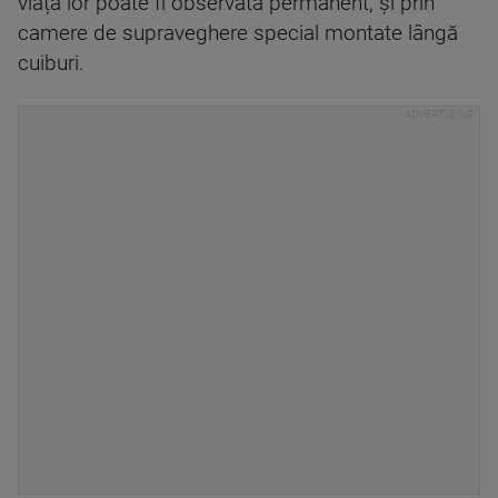
viața lor poate fi observată permanent, și prin
camere de supraveghere special montate lângă
cuiburi.