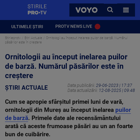
StirilePROTV
CAUTA
VOYO
TOATE 
PROTV NEWS LIVE
ULTIMELE ȘTIRI
Stirileprotv
Știri Actuale
Ornitologii au început inelarea puilor de barză. Numărul
păsărilor este în creștere
Ornitologii au început inelarea puilor
de barză. Numărul păsărilor este în
creștere
Data publicării:
29-06-2023 | 17:37
ȘTIRI ACTUALE
Data actualizării:
12-08-2025 | 09:48
Cum se apropie sfârșitul primei luni de vară,
ornitologii din Mureș au început inelarea
puilor
de barză
. Primele date ale recensământului
arată că aceste frumoase păsări au un an foarte
bun de cuibărire.