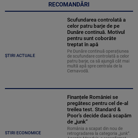
RECOMANDĂRI
Scufundarea controlată a
celor patru barje de pe
Dunăre continuă. Motivul
pentru sunt coborâte
treptat în apă
Pe Dunăre continuă operațiunea
ȘTIRI ACTUALE
de scufundare controlată a celor
patru barje, ca să ajungă cât mai
multă apă spre centrala de la
Cernavodă.
Finanțele României se
pregătesc pentru cel de-al
treilea test. Standard &
Poor’s decide dacă scapăm
de „junk”
România a scapat din nou de
STIRI ECONOMICE
retrogradarea la categoria „junk”.