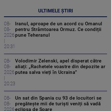
ULTIMELE ȘTIRI
08-
Iranul, aproape de un acord cu Omanul
08-
pentru Strâmtoarea Ormuz. Ce condiții
2026
pune Teheranul
|
20:31
08-
Volodimir Zelenski, apel disperat către
08-
aliați: „Rachetele voastre din depozite ar
2026
putea salva vieți în Ucraina”
|
20:23
08-
Un sat din Spania cu 93 de locuitori se
08-
pregătește mii de turiști veniți să vadă
2026
eclipsa de Soare