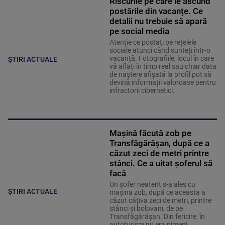
Riscurile pe care le ascund
postările din vacanțe. Ce
detalii nu trebuie să apară
pe social media
Atenție ce postați pe rețelele
sociale atunci când sunteți într-o
vacanță. Fotografiile, locul în care
ȘTIRI ACTUALE
vă aflați în timp real sau chiar data
de naștere afișată la profil pot să
devină informații valoroase pentru
infractorii cibernetici.
Mașină făcută zob pe
Transfăgărășan, după ce a
căzut zeci de metri printre
stânci. Ce a uitat șoferul să
facă
Un șofer neatent s-a ales cu
ȘTIRI ACTUALE
mașina zob, după ce aceasta a
căzut câțiva zeci de metri, printre
stânci și bolovani, de pe
Transfăgărășan. Din fericire, în
autoturism nu era nimeni.