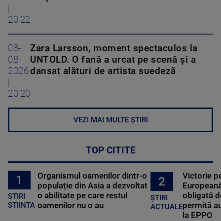
|
20:22
08-
Zara Larsson, moment spectaculos la
08-
UNTOLD. O fană a urcat pe scenă și a
2026
dansat alături de artista suedeză
|
20:20
VEZI MAI MULTE ȘTIRI
TOP CITITE
Organismul oamenilor dintr-o
Victorie p
1
2
populație din Asia a dezvoltat
Europeană
o abilitate pe care restul
obligată d
STIRI
ȘTIRI
oamenilor nu o au
permită au
STIINTA
ACTUALE
la EPPO