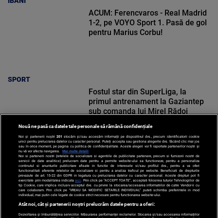
IBANI
ACUM: Ferencvaros - Real Madrid
1-2, pe VOYO Sport 1. Pasă de gol
pentru Marius Corbu!
SPORT
Fostul star din SuperLiga, la
primul antrenament la Gaziantep
sub comanda lui Mirel Rădoi
Nouă ne pasă ca datele tale personale să rămână confidențiale
Noi și partenerii noștri
201
stocăm și/sau accesăm informații pe dispozitivul dvs., precum identificatorii cookie
unici pentru prelucrarea datelor cu caracter personal. Puteți accepta sau gestiona alegerile dvs. făcând clic mai jos
sau în orice moment, pe pagina cu politica de confidențialitate. Aceste alegeri vor fi raportate partenerilor noștri și
nu vă vor afecta navigarea.
Mai multe detalii
Noi si partenerii nostri (retelele de socializare si agentiile de publicitate partenere, precum si furnizorii nostri de
SPORT
servicii de date analitice) prelucram date pentru a permite website-ului sa functioneze, pentru a personaliza
continutul si anunturile publicitare afisate in functie de interesele si/sau profilul dvs., pentru a va oferi
functionalitati aferente retelelor de socializare si pentru a analiza traficul pe website. Beneficiati de drepturile
prevazute de art. 15-22 din GDPR in legatura cu prelucrarea datelor cu caracter personal. Aceste drepturi pot fi
exercitate prin modalitatea indicata
aici
. Prin click pe “ACCEPT TOATE”, acceptati folosirea tuturor Tehnologiilor de
tip Cookie, care implica inclusiv acceptul dvs. cu privire la stocarea/accesarea informatiilor de catre Vendor-ii cu
care colaboram. Prin click pe “VREAU SA MODIFIC SETARILE INDIVIDUAL” puteti schimba preferintele in mod
individual, mai putin cele legate de cookie strict necesare pentru functionarea website-ului.
Atât noi, cât și partenerii noștri prelucrăm datele pentru a oferi:
Dezvoltarea și îmbunătățirea serviciilor. Măsurarea performanței reclamelor. Stocarea și/sau accesarea informațiilor