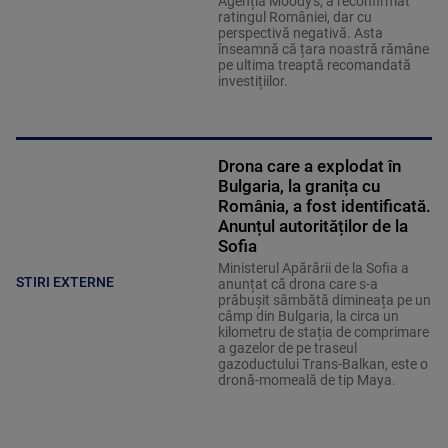
Agenția Moody's, a reconfirmat
ratingul României, dar cu
perspectivă negativă. Asta
înseamnă că țara noastră rămâne
pe ultima treaptă recomandată
investițiilor.
Drona care a explodat în
Bulgaria, la granița cu
România, a fost identificată.
Anunțul autorităților de la
Sofia
Ministerul Apărării de la Sofia a
STIRI EXTERNE
anunțat că drona care s-a
prăbușit sâmbătă dimineața pe un
câmp din Bulgaria, la circa un
kilometru de stația de comprimare
a gazelor de pe traseul
gazoductului Trans-Balkan, este o
dronă-momeală de tip Maya.