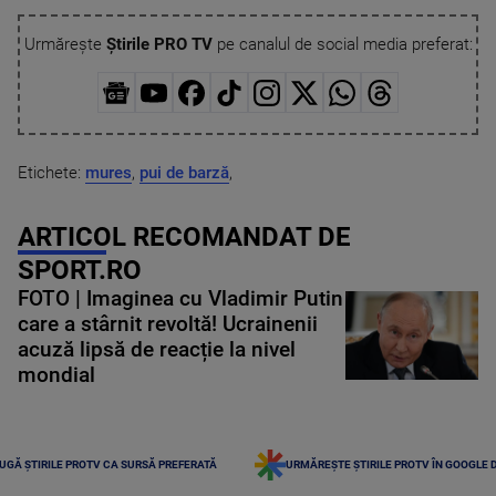
Urmărește
Știrile PRO TV
pe canalul de social media preferat:
Etichete:
mures
,
pui de barză
,
ARTICOL RECOMANDAT DE
SPORT.RO
FOTO | Imaginea cu Vladimir Putin
care a stârnit revoltă! Ucrainenii
acuză lipsă de reacție la nivel
mondial
UGĂ ȘTIRILE PROTV CA SURSĂ PREFERATĂ
URMĂREȘTE ȘTIRILE PROTV ÎN GOOGLE 