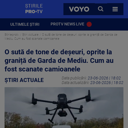
StirilePROTV
CAUTA
VOYO
TOATE 
PROTV NEWS LIVE
ULTIMELE ȘTIRI
Stirileprotv
Știri Actuale
O sută de tone de deșeuri, oprite la graniță de Garda de
Mediu. Cum au fost scanate camioanele
O sută de tone de deșeuri, oprite la
graniță de Garda de Mediu. Cum au
fost scanate camioanele
Data publicării:
23-06-2026 | 18:02
ȘTIRI ACTUALE
Data actualizării:
23-06-2026 | 18:02