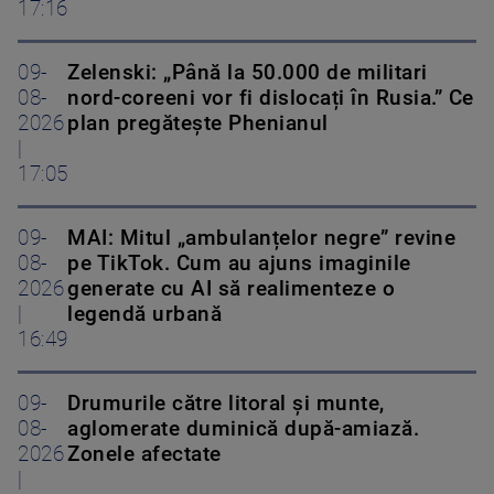
17:16
09-
Zelenski: „Până la 50.000 de militari
08-
nord-coreeni vor fi dislocați în Rusia.” Ce
2026
plan pregătește Phenianul
|
17:05
09-
MAI: Mitul „ambulanțelor negre” revine
08-
pe TikTok. Cum au ajuns imaginile
2026
generate cu AI să realimenteze o
|
legendă urbană
16:49
09-
Drumurile către litoral și munte,
08-
aglomerate duminică după-amiază.
2026
Zonele afectate
|