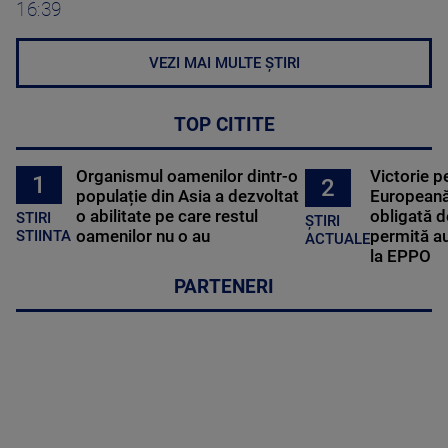
16:39
VEZI MAI MULTE ȘTIRI
TOP CITITE
Organismul oamenilor dintr-o
Victorie p
1
2
populație din Asia a dezvoltat
Europeană
o abilitate pe care restul
obligată d
STIRI
ȘTIRI
oamenilor nu o au
permită au
STIINTA
ACTUALE
la EPPO
PARTENERI