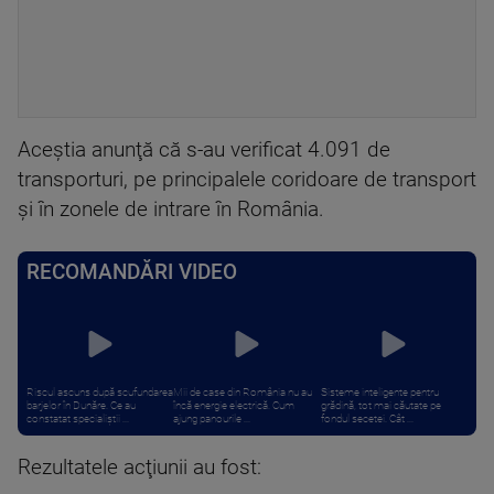
Aceştia anunţă că s-au verificat 4.091 de
transporturi, pe principalele coridoare de transport
şi în zonele de intrare în România.
RECOMANDĂRI VIDEO
Riscul ascuns după scufundarea
Mii de case din România nu au
Sisteme inteligente pentru
barjelor în Dunăre. Ce au
încă energie electrică. Cum
grădină, tot mai căutate pe
constatat specialiștii ...
ajung panourile ...
fondul secetei. Cât ...
Rezultatele acţiunii au fost: