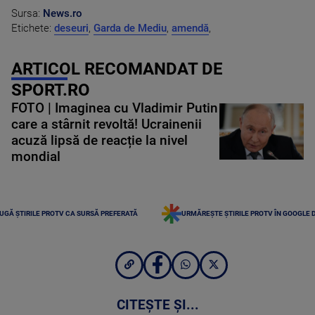
Sursa:
News.ro
Etichete:
deseuri
,
Garda de Mediu
,
amendă
,
ARTICOL RECOMANDAT DE
SPORT.RO
FOTO | Imaginea cu Vladimir Putin
care a stârnit revoltă! Ucrainenii
acuză lipsă de reacție la nivel
mondial
UGĂ ȘTIRILE PROTV CA SURSĂ PREFERATĂ
URMĂREȘTE ȘTIRILE PROTV ÎN GOOGLE 
CITEȘTE ȘI...