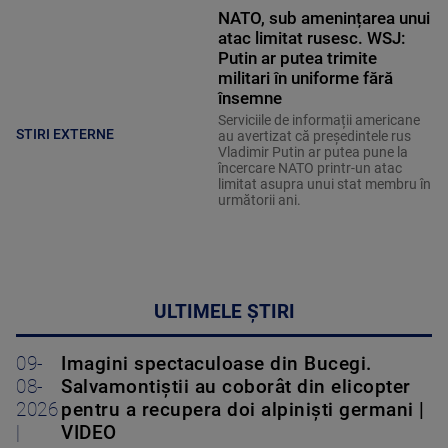
NATO, sub amenințarea unui
atac limitat rusesc. WSJ:
Putin ar putea trimite
militari în uniforme fără
însemne
Serviciile de informații americane
STIRI EXTERNE
au avertizat că președintele rus
Vladimir Putin ar putea pune la
încercare NATO printr-un atac
limitat asupra unui stat membru în
următorii ani.
ULTIMELE ȘTIRI
09-
Imagini spectaculoase din Bucegi.
08-
Salvamontiștii au coborât din elicopter
2026
pentru a recupera doi alpiniști germani |
|
VIDEO