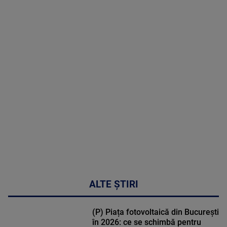
09 August
2026
MAI
MULTE
DETALII
02:33:45
ALTE ȘTIRI
(P) Piața fotovoltaică din București
în 2026: ce se schimbă pentru