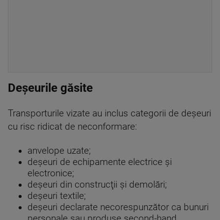
Deșeurile găsite
Transporturile vizate au inclus categorii de deşeuri
cu risc ridicat de neconformare:
anvelope uzate;
deşeuri de echipamente electrice şi
electronice;
deşeuri din construcţii şi demolări;
deşeuri textile;
deşeuri declarate necorespunzător ca bunuri
personale sau produse second-hand.