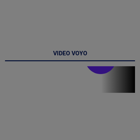
VIDEO VOYO
Stirile PRO TV
Stirile PRO
TV # 07.00 -