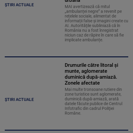
urbană
ȘTIRI ACTUALE
MAI avertizează că mitul
„ambulanței negre” a revenit pe
rețelele sociale, alimentat de
informații false și imagini create cu
AI. Autoritățile subliniază că în
România nu a fost înregistrat
niciun caz de răpire în care să fie
implicate ambulanțe.
Drumurile către litoral și
munte, aglomerate
duminică după-amiază.
Zonele afectate
Mai multe tronsoane rutiere din
zone turistice sunt aglomerate,
duminică după-amiază, arată
ȘTIRI ACTUALE
datele făcute publice de Centrul
Infotrafic din cadrul Poliţiei
Române.