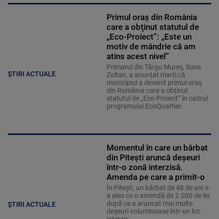
Primul oraş din România
care a obţinut statutul de
„Eco-Proiect”: „Este un
motiv de mândrie că am
atins acest nivel”
Primarul din Târgu Mureș, Soos
ȘTIRI ACTUALE
Zoltan, a anunțat marți că
municipiul a devenit primul oraș
din România care a obținut
statutul de „Eco-Proiect” în cadrul
programului EcoQuartier.
Momentul în care un bărbat
din Pitești aruncă deșeuri
într-o zonă interzisă.
Amenda pe care a primit-o
În Pitești, un bărbat de 48 de ani s-
a ales cu o amendă de 2.000 de lei,
după ce a aruncat mai multe
ȘTIRI ACTUALE
deșeuri voluminoase într-un loc