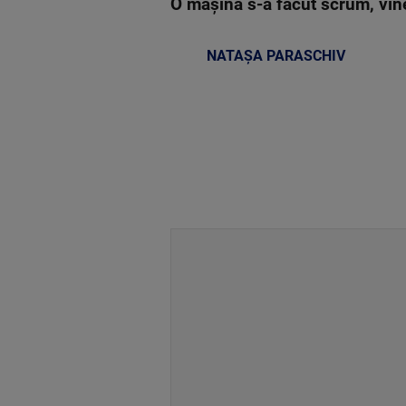
O mașină s-a făcut scrum, viner
NATAȘA PARASCHIV