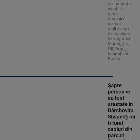
de inundaţii,
valabilă
până
duminică,
pe mai
multe râuri
din bazinele
hidrografice
Mureş, Jiu,
Olt, Argeş,
Ialomiţa şi
Buzău.
Șapte
persoane
au fost
arestate în
Dâmbovița.
Suspecții ar
fi furat
cabluri din
parcuri