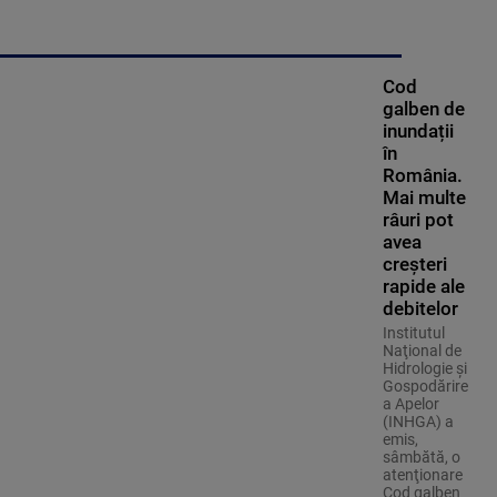
Cod
galben de
inundații
în
România.
Mai multe
râuri pot
avea
creșteri
rapide ale
debitelor
Institutul
Naţional de
Hidrologie şi
Gospodărire
a Apelor
(INHGA) a
emis,
sâmbătă, o
atenţionare
Cod galben