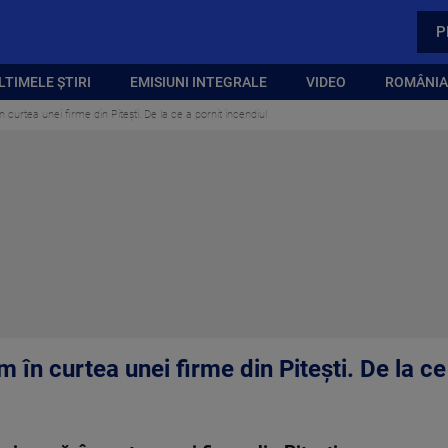
P
LTIMELE ȘTIRI
EMISIUNI INTEGRALE
VIDEO
ROMÂNIA,
curtea unei firme din Pitești. De la ce a pornit incendiul
 în curtea unei firme din Pitești. De la ce