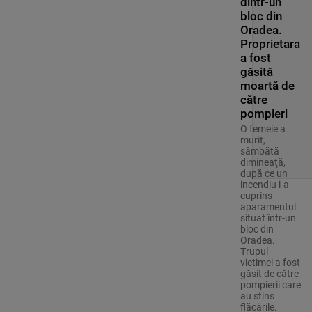
dintr-un
bloc din
Oradea.
Proprietara
a fost
găsită
moartă de
către
pompieri
O femeie a
murit,
sâmbătă
dimineaţă,
după ce un
incendiu i-a
cuprins
aparamentul
situat într-un
bloc din
Oradea.
Trupul
victimei a fost
găsit de către
pompierii care
au stins
flăcările.