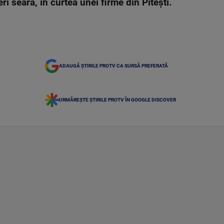
i seară, în curtea unei firme din Pitești.
ADAUGĂ ȘTIRILE PROTV CA SURSĂ PREFERATĂ
URMĂREȘTE ȘTIRILE PROTV ÎN GOOGLE DISCOVER