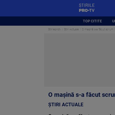
StirilePROTV
TOP CITITE
U
Stirileprotv
Știri Actuale
O mașină s-a făcut scrum în 
O mașină s-a făcut scrum
ȘTIRI ACTUALE