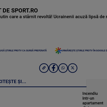
 DE SPORT.RO
in care a stârnit revoltă! Ucrainenii acuză lipsă de r
UGĂ ȘTIRILE PROTV CA SURSĂ PREFERATĂ
URMĂREȘTE ȘTIRILE PROTV ÎN GOOGLE 
CITEȘTE ȘI...
Incendiu
într-un
apartament