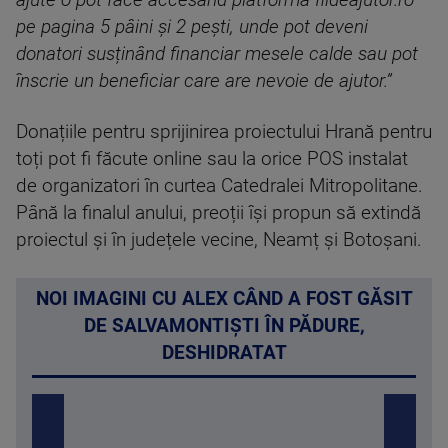
ajute o pot face accesând platforma fiideajutor.ro
pe pagina 5 pâini și 2 pești, unde pot deveni
donatori susținând financiar mesele calde sau pot
înscrie un beneficiar care are nevoie de ajutor.”
Donațiile pentru sprijinirea proiectului Hrană pentru
toți pot fi făcute online sau la orice POS instalat
de organizatori în curtea Catedralei Mitropolitane.
Până la finalul anului, preoții își propun să extindă
proiectul și în județele vecine, Neamț și Botoșani.
NOI IMAGINI CU ALEX CÂND A FOST GĂSIT
DE SALVAMONTIȘTI ÎN PĂDURE,
DESHIDRATAT