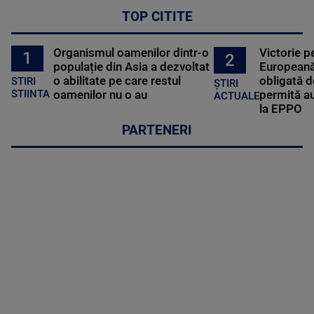
TOP CITITE
Organismul oamenilor dintr-o
Victorie p
1
2
populație din Asia a dezvoltat
Europeană
o abilitate pe care restul
obligată d
STIRI
ȘTIRI
oamenilor nu o au
permită au
STIINTA
ACTUALE
la EPPO
PARTENERI