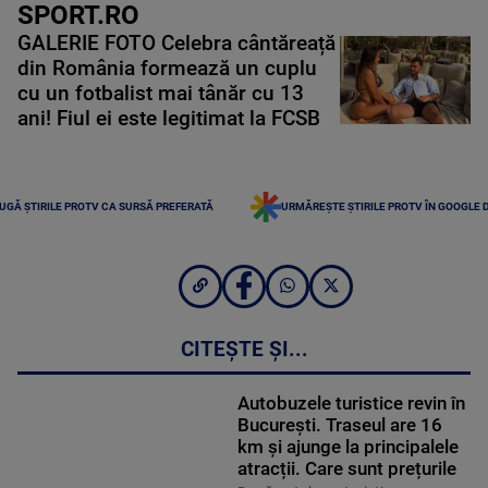
SPORT.RO
GALERIE FOTO Celebra cântăreață
din România formează un cuplu
cu un fotbalist mai tânăr cu 13
ani! Fiul ei este legitimat la FCSB
UGĂ ȘTIRILE PROTV CA SURSĂ PREFERATĂ
URMĂREȘTE ȘTIRILE PROTV ÎN GOOGLE 
CITEȘTE ȘI...
Autobuzele turistice revin în
București. Traseul are 16
km și ajunge la principalele
atracții. Care sunt prețurile