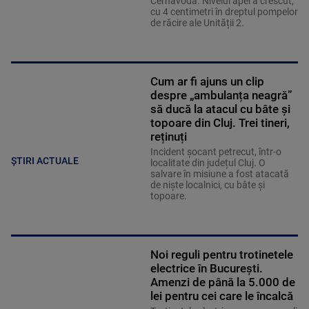
Cernavodă. Nivelul apei a crescut,
cu 4 centimetri în dreptul pompelor
de răcire ale Unității 2.
Cum ar fi ajuns un clip
despre „ambulanța neagră”
să ducă la atacul cu bâte și
topoare din Cluj. Trei tineri,
reținuți
Incident șocant petrecut, într-o
ȘTIRI ACTUALE
localitate din județul Cluj. O
salvare în misiune a fost atacată
de niște localnici, cu bâte și
topoare.
Noi reguli pentru trotinetele
electrice în București.
Amenzi de până la 5.000 de
lei pentru cei care le încalcă