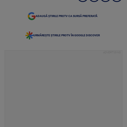
ADAUGĂ ȘTIRILE PROTV CA SURSĂ PREFERATĂ
URMĂREȘTE ȘTIRILE PROTV ÎN GOOGLE DISCOVER