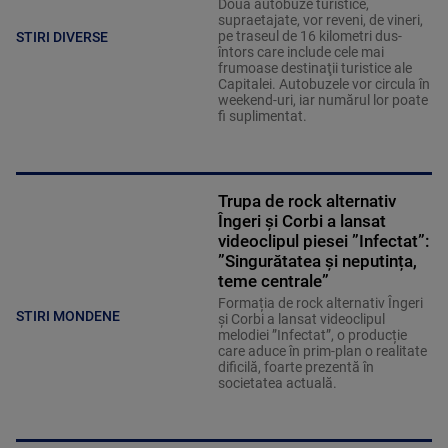
Două autobuze turistice,
supraetajate, vor reveni, de vineri,
pe traseul de 16 kilometri dus-
STIRI DIVERSE
întors care include cele mai
frumoase destinaţii turistice ale
Capitalei. Autobuzele vor circula în
weekend-uri, iar numărul lor poate
fi suplimentat.
Trupa de rock alternativ
Îngeri și Corbi a lansat
videoclipul piesei ”Infectat”:
”Singurătatea și neputința,
teme centrale”
Formația de rock alternativ Îngeri
STIRI MONDENE
și Corbi a lansat videoclipul
melodiei ”Infectat”, o producție
care aduce în prim-plan o realitate
dificilă, foarte prezentă în
societatea actuală.