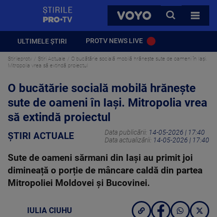
StirilePROTV
CAUTA
VOYO
TOATE 
PROTV NEWS LIVE
ULTIMELE ȘTIRI
Stirileprotv
Știri Actuale
O bucătărie socială mobilă hrănește sute de oameni în Iași.
Mitropolia vrea să extindă proiectul
O bucătărie socială mobilă hrănește
sute de oameni în Iași. Mitropolia vrea
să extindă proiectul
Data publicării:
14-05-2026 | 17:40
ȘTIRI ACTUALE
Data actualizării:
14-05-2026 | 17:40
Sute de oameni sărmani din Iași au primit joi
dimineață o porție de mâncare caldă din partea
Mitropoliei Moldovei și Bucovinei.
IULIA CIUHU