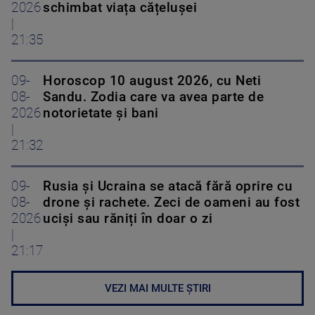
2026
schimbat viața cățelușei
|
21:35
09-
Horoscop 10 august 2026, cu Neti
08-
Sandu. Zodia care va avea parte de
2026
notorietate și bani
|
21:32
09-
Rusia și Ucraina se atacă fără oprire cu
08-
drone și rachete. Zeci de oameni au fost
2026
uciși sau răniți în doar o zi
|
21:17
VEZI MAI MULTE ȘTIRI