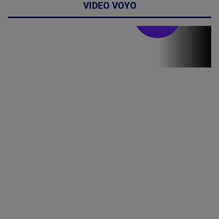
VIDEO VOYO
Stirile PRO TV
Stirile PRO
TV # 19.00 -
07 August
2026
MAI
MULTE
DETALII