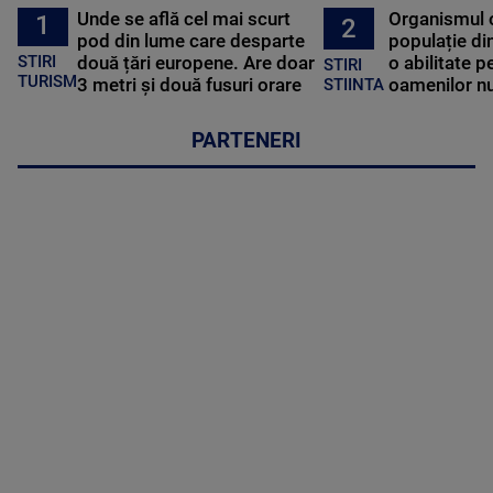
Unde se află cel mai scurt
Organismul 
1
2
pod din lume care desparte
populație di
STIRI
două țări europene. Are doar
o abilitate p
STIRI
TURISM
3 metri și două fusuri orare
oamenilor nu
STIINTA
PARTENERI