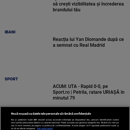
să crești vizibilitatea și încrederea
brandului tău
IBANI
Reacția lui Yan Diomande după ce
a semnat cu Real Madrid
SPORT
ACUM: UTA - Rapid 0-0, pe
Sport.ro | Petrila, ratare URIAȘĂ în
minutul 79
Nouă ne pasă ca datele tale personale să rămână confidențiale
Noi și partenerii noștri
201
stocăm și/sau accesăm informații pe dispozitivul dvs., precum identificatorii cookie
unici pentru prelucrarea datelor cu caracter personal. Puteți accepta sau gestiona alegerile dvs. făcând clic mai jos
SPORT
sau în orice moment, pe pagina cu politica de confidențialitate. Aceste alegeri vor fi raportate partenerilor noștri și
nu vă vor afecta navigarea.
Mai multe detalii