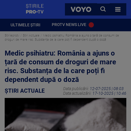
StirilePROTV
CAUTA
VOYO
TOATE 
PROTV NEWS LIVE
ULTIMELE ȘTIRI
Stirileprotv
Știri Actuale
Medic psihiatru: România a ajuns o țară de consum de
droguri de mare risc. Substanța de la care poți fi dependent după o doză
Medic psihiatru: România a ajuns o
țară de consum de droguri de mare
risc. Substanța de la care poți fi
dependent după o doză
Data publicării:
12-07-2025 | 08:03
ȘTIRI ACTUALE
Data actualizării:
17-10-2025 | 10:46