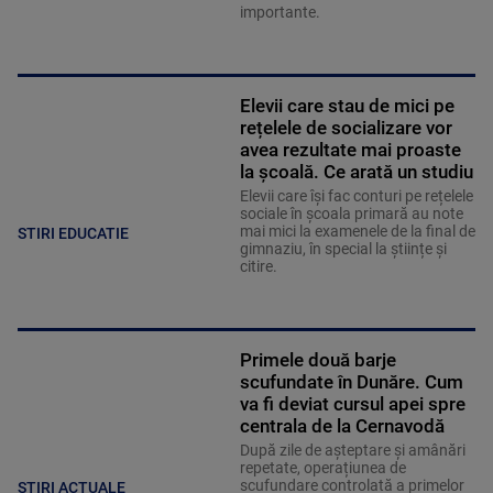
importante.
Elevii care stau de mici pe
rețelele de socializare vor
avea rezultate mai proaste
la școală. Ce arată un studiu
Elevii care îşi fac conturi pe rețelele
sociale în școala primară au note
mai mici la examenele de la final de
STIRI EDUCATIE
gimnaziu, în special la științe și
citire.
Primele două barje
scufundate în Dunăre. Cum
va fi deviat cursul apei spre
centrala de la Cernavodă
După zile de așteptare și amânări
repetate, operațiunea de
scufundare controlată a primelor
ȘTIRI ACTUALE