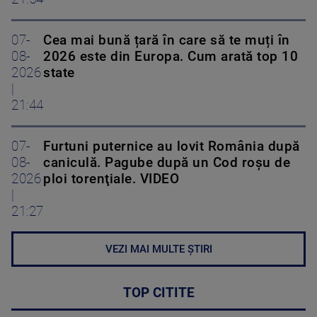
07-
Cea mai bună țară în care să te muți în
08-
2026 este din Europa. Cum arată top 10
2026
state
|
21:44
07-
Furtuni puternice au lovit România după
08-
caniculă. Pagube după un Cod roşu de
2026
ploi torenţiale. VIDEO
|
21:27
VEZI MAI MULTE ȘTIRI
TOP CITITE