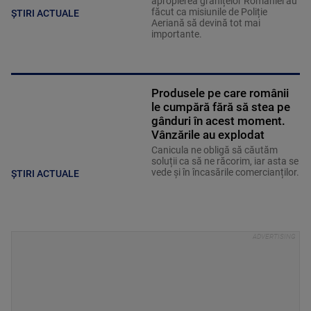
apropierea granițelor României au
făcut ca misiunile de Poliție
ȘTIRI ACTUALE
Aeriană să devină tot mai
importante.
Produsele pe care românii
le cumpără fără să stea pe
gânduri în acest moment.
Vânzările au explodat
Canicula ne obligă să căutăm
soluții ca să ne răcorim, iar asta se
vede și în încasările comercianților.
ȘTIRI ACTUALE