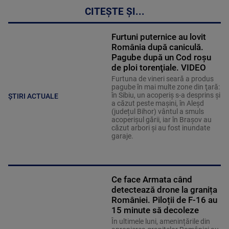
CITEȘTE ȘI...
Furtuni puternice au lovit
România după caniculă.
Pagube după un Cod roşu
de ploi torenţiale. VIDEO
Furtuna de vineri seară a produs
pagube în mai multe zone din ţară:
în Sibiu, un acoperiş s-a desprins și
ȘTIRI ACTUALE
a căzut peste maşini, în Aleşd
(județul Bihor) vântul a smuls
acoperişul gării, iar în Braşov au
căzut arbori şi au fost inundate
garaje.
Ce face Armata când
detectează drone la granița
României. Piloții de F-16 au
15 minute să decoleze
În ultimele luni, amenințările din