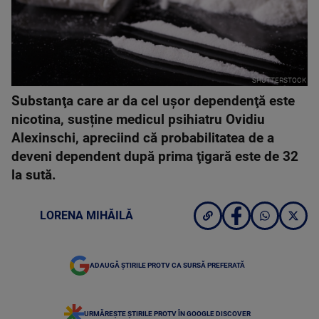
SHUTTERSTOCK
Substanţa care ar da cel uşor dependenţă este
nicotina, susține medicul psihiatru Ovidiu
Alexinschi, apreciind că probabilitatea de a
deveni dependent după prima ţigară este de 32
la sută.
LORENA MIHĂILĂ
ADAUGĂ ȘTIRILE PROTV CA SURSĂ PREFERATĂ
URMĂREȘTE ȘTIRILE PROTV ÎN GOOGLE DISCOVER