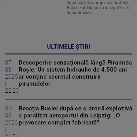
două barje în apropierea brațului
Bala de pe Dunăre a început vineri
după-amiază.
ULTIMELE ȘTIRI
07-
Descoperire senzațională lângă Piramida
08-
Roșie: Un sistem hidraulic de 4.500 ani
2026
ar conține secretul construirii
|
piramidelor
22:20
07-
Reacția Rusiei după ce o dronă explozivă
08-
a paralizat aeroportul din Leipzig: „O
2026
provocare complet fabricată”
|
21:54