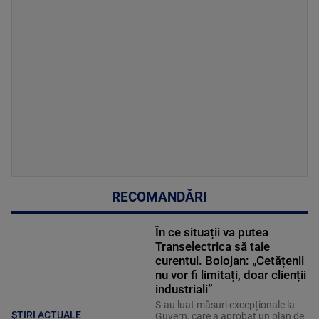
RECOMANDĂRI
În ce situații va putea
Transelectrica să taie
curentul. Bolojan: „Cetățenii
nu vor fi limitați, doar clienții
industriali”
S-au luat măsuri excepționale la
ȘTIRI ACTUALE
Guvern, care a aprobat un plan de