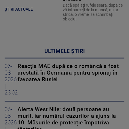
Dacă spălați rufele seara, după ce
ȘTIRI ACTUALE
vă întoarceți de la muncă, nu ar
strica, o vreme, să schimbați
obiceiul.
ULTIMELE ȘTIRI
06-
Reacția MAE după ce o româncă a fost
08-
arestată în Germania pentru spionaj în
2026
favoarea Rusiei
|
23:02
06-
Alerta West Nile: două persoane au
08-
murit, iar numărul cazurilor a ajuns la
2026
10. Măsurile de protecție împotriva