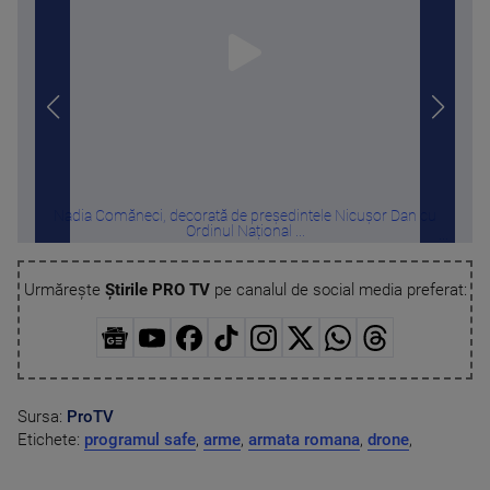
Nadia Comăneci, decorată de președintele Nicușor Dan cu
„S
Ordinul Național ...
Urmărește
Știrile PRO TV
pe canalul de social media preferat:
Sursa:
ProTV
Etichete:
programul safe
,
arme
,
armata romana
,
drone
,