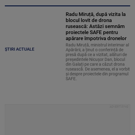
Radu Miruță, după vizita la
blocul lovit de drona
rusească: Astăzi semnăm
proiectele SAFE pentru
apărare împotriva dronelor
Radu Miruță, ministrul interimar al
ȘTIRI ACTUALE
Apărării, a ținut o conferință de
presă după ce a vizitat, alături de
președintele Nicușor Dan, blocul
din Galați pe care a căzut drona
rusească. De asemenea, el a vorbit
și despre proiectele din programul
SAFE.