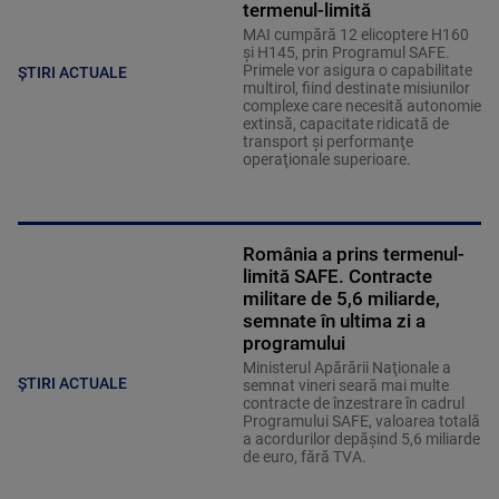
termenul-limită
MAI cumpără 12 elicoptere H160
şi H145, prin Programul SAFE.
Primele vor asigura o capabilitate
ȘTIRI ACTUALE
multirol, fiind destinate misiunilor
complexe care necesită autonomie
extinsă, capacitate ridicată de
transport şi performanţe
operaţionale superioare.
România a prins termenul-
limită SAFE. Contracte
militare de 5,6 miliarde,
semnate în ultima zi a
programului
Ministerul Apărării Naţionale a
ȘTIRI ACTUALE
semnat vineri seară mai multe
contracte de înzestrare în cadrul
Programului SAFE, valoarea totală
a acordurilor depăşind 5,6 miliarde
de euro, fără TVA.