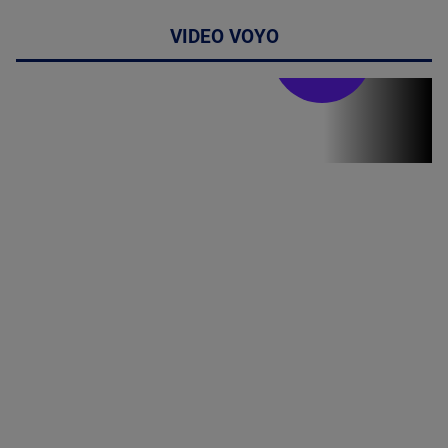
VIDEO VOYO
Stirile PRO TV
Stirile PRO
TV # 19.00 -
06 August
2026
MAI
MULTE
DETALII