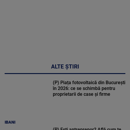
47:43
ALTE ȘTIRI
(P) Piața fotovoltaică din București
în 2026: ce se schimbă pentru
proprietarii de case și firme
IBANI
(P) Ești antreprenor? Află cum te