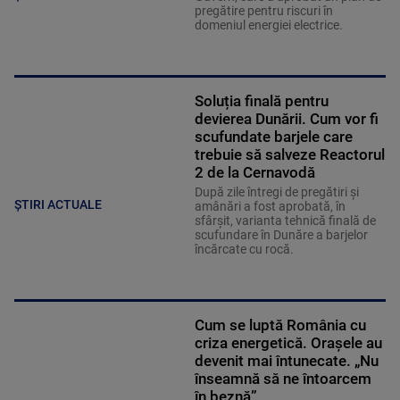
pregătire pentru riscuri în
domeniul energiei electrice.
Soluția finală pentru
devierea Dunării. Cum vor fi
scufundate barjele care
trebuie să salveze Reactorul
2 de la Cernavodă
După zile întregi de pregătiri și
ȘTIRI ACTUALE
amânări a fost aprobată, în
sfârșit, varianta tehnică finală de
scufundare în Dunăre a barjelor
încărcate cu rocă.
Cum se luptă România cu
criza energetică. Orașele au
devenit mai întunecate. „Nu
înseamnă să ne întoarcem
în beznă”