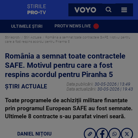
StirilePROTV
CAUTA
VOYO
TOATE 
PROTV NEWS LIVE
ULTIMELE ȘTIRI
Stirileprotv
Știri Actuale
România a semnat toate contractele SAFE. Motivul pentru
care a fost respins acordul pentru Piranha 5
România a semnat toate contractele
SAFE. Motivul pentru care a fost
respins acordul pentru Piranha 5
Data publicării:
30-05-2026 | 13:49
ȘTIRI ACTUALE
Data actualizării:
30-05-2026 | 19:43
Toate programele de achiziții militare finanțate
prin programul European SAFE au fost semnate.
Ultimele 8 contracte s-au parafat vineri seară.
DANIEL NIȚOIU