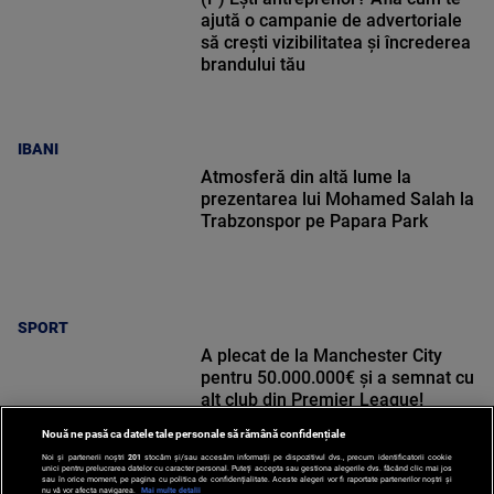
ajută o campanie de advertoriale
să crești vizibilitatea și încrederea
brandului tău
IBANI
Atmosferă din altă lume la
prezentarea lui Mohamed Salah la
Trabzonspor pe Papara Park
SPORT
A plecat de la Manchester City
pentru 50.000.000€ și a semnat cu
alt club din Premier League!
Nouă ne pasă ca datele tale personale să rămână confidențiale
Noi și partenerii noștri
201
stocăm și/sau accesăm informații pe dispozitivul dvs., precum identificatorii cookie
unici pentru prelucrarea datelor cu caracter personal. Puteți accepta sau gestiona alegerile dvs. făcând clic mai jos
sau în orice moment, pe pagina cu politica de confidențialitate. Aceste alegeri vor fi raportate partenerilor noștri și
nu vă vor afecta navigarea.
Mai multe detalii