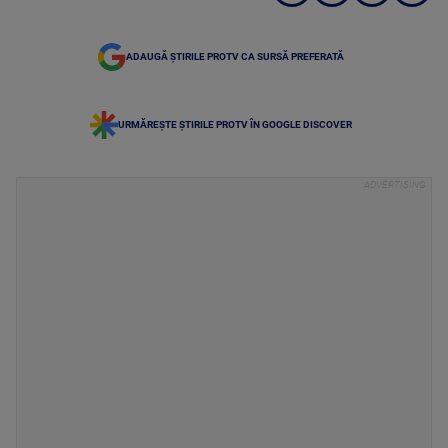
ADAUGĂ ȘTIRILE PROTV CA SURSĂ PREFERATĂ
URMĂREȘTE ȘTIRILE PROTV ÎN GOOGLE DISCOVER