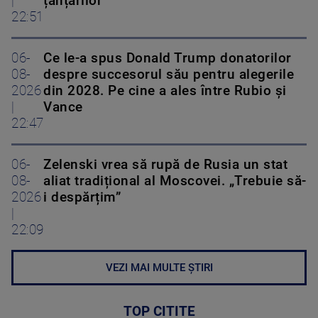
|
țânțarilor
22:51
06-
Ce le-a spus Donald Trump donatorilor
08-
despre succesorul său pentru alegerile
2026
din 2028. Pe cine a ales între Rubio și
|
Vance
22:47
06-
Zelenski vrea să rupă de Rusia un stat
08-
aliat tradițional al Moscovei. „Trebuie să-
2026
i despărțim”
|
22:09
VEZI MAI MULTE ȘTIRI
TOP CITITE