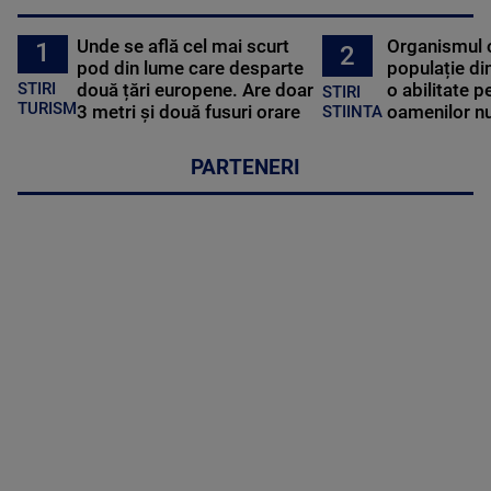
Unde se află cel mai scurt
Organismul 
1
2
pod din lume care desparte
populație di
STIRI
două țări europene. Are doar
o abilitate p
STIRI
TURISM
3 metri și două fusuri orare
oamenilor nu
STIINTA
PARTENERI