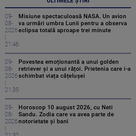
ULTIMELE ȘTIRI
09-
Misiune spectaculoasă NASA. Un avion
08-
va urmări umbra Lunii pentru a observa
2026
eclipsa totală aproape trei minute
|
21:46
09-
Povestea emoționantă a unui golden
08-
retriever și a unui rățoi. Prietenia care i-a
2026
schimbat viața cățelușei
|
21:35
09-
Horoscop 10 august 2026, cu Neti
08-
Sandu. Zodia care va avea parte de
2026
notorietate și bani
|
21:32