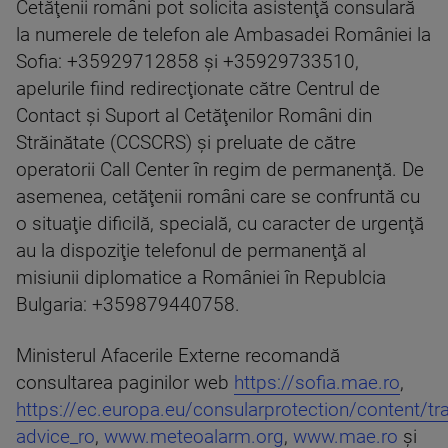
Cetăţenii români pot solicita asistenţă consulară
la numerele de telefon ale Ambasadei României la
Sofia: +35929712858 şi +35929733510,
apelurile fiind redirecţionate către Centrul de
Contact şi Suport al Cetăţenilor Români din
Străinătate (CCSCRS) şi preluate de către
operatorii Call Center în regim de permanenţă. De
asemenea, cetăţenii români care se confruntă cu
o situaţie dificilă, specială, cu caracter de urgenţă
au la dispoziţie telefonul de permanenţă al
misiunii diplomatice a României în Republcia
Bulgaria: +359879440758.
Ministerul Afacerile Externe recomandă
consultarea paginilor web
https://sofia.mae.ro
,
https://ec.europa.eu/consularprotection/content/tra
advice_ro
,
www.meteoalarm.org
,
www.mae.ro
şi