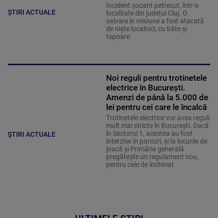
Incident șocant petrecut, într-o
ȘTIRI ACTUALE
localitate din județul Cluj. O
salvare în misiune a fost atacată
de niște localnici, cu bâte și
topoare.
Noi reguli pentru trotinetele
electrice în București.
Amenzi de până la 5.000 de
lei pentru cei care le încalcă
Trotinetele electrice vor avea reguli
mult mai stricte în București. Dacă
în Sectorul 1, acestea au fost
ȘTIRI ACTUALE
interzise în parcuri, și la locurile de
joacă și Primăria generală
pregătește un regulament nou,
pentru cele de închiriat.