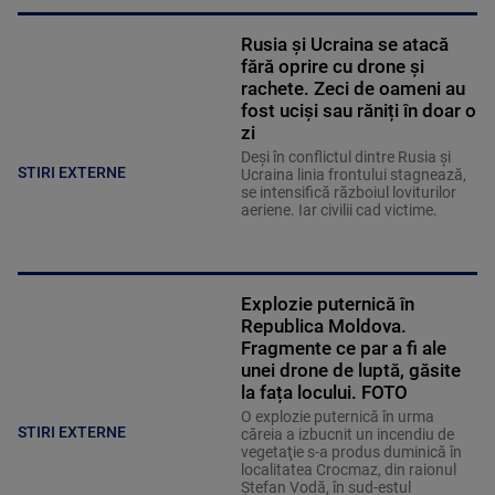
Rusia și Ucraina se atacă
fără oprire cu drone și
rachete. Zeci de oameni au
fost uciși sau răniți în doar o
zi
Deși în conflictul dintre Rusia și
STIRI EXTERNE
Ucraina linia frontului stagnează,
se intensifică războiul loviturilor
aeriene. Iar civilii cad victime.
Explozie puternică în
Republica Moldova.
Fragmente ce par a fi ale
unei drone de luptă, găsite
la fața locului. FOTO
O explozie puternică în urma
STIRI EXTERNE
căreia a izbucnit un incendiu de
vegetaţie s-a produs duminică în
localitatea Crocmaz, din raionul
Ştefan Vodă, în sud-estul