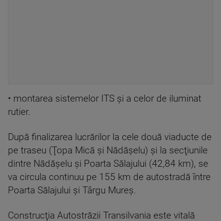
• montarea sistemelor ITS şi a celor de iluminat
rutier.
După finalizarea lucrărilor la cele două viaducte de
pe traseu (Ţopa Mică şi Nădăşelu) şi la secţiunile
dintre Nădăşelu şi Poarta Sălajului (42,84 km), se
va circula continuu pe 155 km de autostradă între
Poarta Sălajului şi Târgu Mureş.
Construcţia Autostrăzii Transilvania este vitală