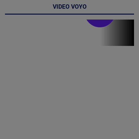
VIDEO VOYO
Stirile PRO TV
Stirile PRO
TV # 19.00 -
8 August
2026
MAI
MULTE
DETALII