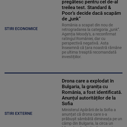
pregătesc pentru cel de-al
treilea test. Standard &
Poor’s decide dacă scapăm
de „junk”
România a scapat din nou de
STIRI ECONOMICE
retrogradarea la categoria „junk”.
Agenția Moody's, a reconfirmat
ratingul României, dar cu
perspectivă negativă. Asta
înseamnă că țara noastră rămâne
pe ultima treaptă recomandată
investițiilor.
Drona care a explodat în
Bulgaria, la granița cu
România, a fost identificată.
Anunțul autorităților de la
Sofia
Ministerul Apărării de la Sofia a
STIRI EXTERNE
anunțat că drona care s-a
prăbușit sâmbătă dimineața pe un
câmp din Bulgaria, la circa un