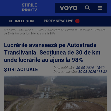
StirilePROTV
CAUTA
VOYO
TOATE 
PROTV NEWS LIVE
ULTIMELE ȘTIRI
Stirileprotv
Știri Actuale
Lucrările avansează pe Autostrada Transilvania. Secțiunea
de 30 de km unde lucrările au ajuns la 98%
Lucrările avansează pe Autostrada
Transilvania. Secțiunea de 30 de km
unde lucrările au ajuns la 98%
Data publicării:
30-05-2026 | 15:32
ȘTIRI ACTUALE
Data actualizării:
30-05-2026 | 15:32