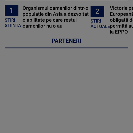
Organismul oamenilor dintr-o
Victorie p
1
2
populație din Asia a dezvoltat
Europeană
o abilitate pe care restul
obligată d
STIRI
ȘTIRI
oamenilor nu o au
permită au
STIINTA
ACTUALE
la EPPO
PARTENERI