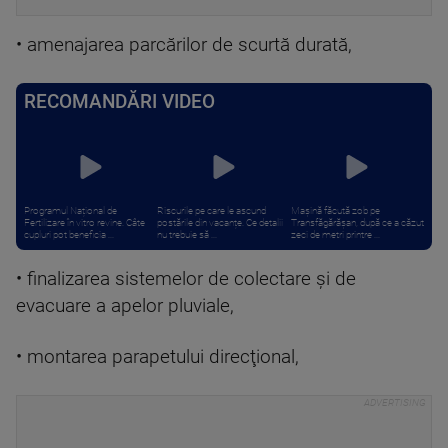
• amenajarea parcărilor de scurtă durată,
RECOMANDĂRI VIDEO
Programul Național de
Riscurile pe care le ascund
Mașină făcută zob pe
Fertilizare în vitro revine. Câte
postările din vacanțe. Ce detalii
Transfăgărășan, după ce a căzut
cupluri pot beneficia ...
nu trebuie să ...
zeci de metri printre ...
• finalizarea sistemelor de colectare şi de
evacuare a apelor pluviale,
• montarea parapetului direcţional,