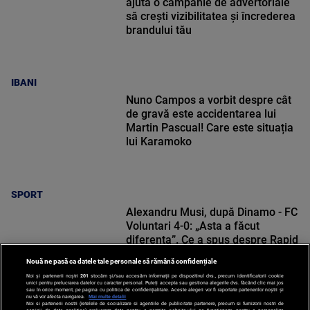
ajută o campanie de advertoriale
să crești vizibilitatea și încrederea
brandului tău
IBANI
Nuno Campos a vorbit despre cât
de gravă este accidentarea lui
Martin Pascual! Care este situația
lui Karamoko
SPORT
Alexandru Musi, după Dinamo - FC
Voluntari 4-0: „Asta a făcut
diferența”. Ce a spus despre Rapid
Nouă ne pasă ca datele tale personale să rămână confidențiale
Noi și partenerii noștri
201
stocăm și/sau accesăm informații pe dispozitivul dvs., precum identificatorii cookie
unici pentru prelucrarea datelor cu caracter personal. Puteți accepta sau gestiona alegerile dvs. făcând clic mai jos
sau în orice moment, pe pagina cu politica de confidențialitate. Aceste alegeri vor fi raportate partenerilor noștri și
nu vă vor afecta navigarea.
Mai multe detalii
Noi si partenerii nostri (retelele de socializare si agentiile de publicitate partenere, precum si furnizorii nostri de
SPORT