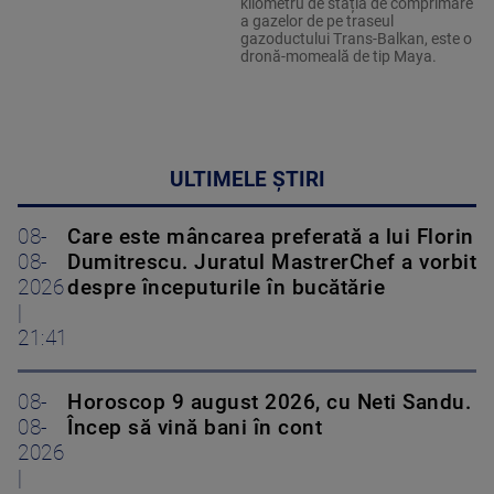
kilometru de stația de comprimare
a gazelor de pe traseul
gazoductului Trans-Balkan, este o
dronă-momeală de tip Maya.
ULTIMELE ȘTIRI
08-
Care este mâncarea preferată a lui Florin
08-
Dumitrescu. Juratul MastrerChef a vorbit
2026
despre începuturile în bucătărie
|
21:41
08-
Horoscop 9 august 2026, cu Neti Sandu.
08-
Încep să vină bani în cont
2026
|