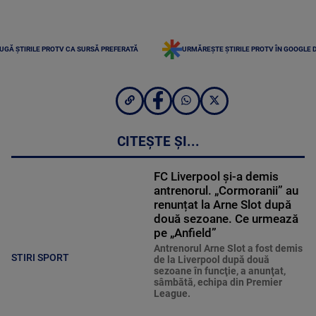
UGĂ ȘTIRILE PROTV CA SURSĂ PREFERATĂ
URMĂREȘTE ȘTIRILE PROTV ÎN GOOGLE 
CITEȘTE ȘI...
FC Liverpool și-a demis
antrenorul. „Cormoranii” au
renunțat la Arne Slot după
două sezoane. Ce urmează
pe „Anfield”
Antrenorul Arne Slot a fost demis
STIRI SPORT
de la Liverpool după două
sezoane în funcţie, a anunţat,
sâmbătă, echipa din Premier
League.