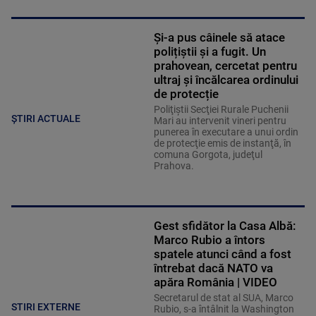
Și-a pus câinele să atace
polițiștii și a fugit. Un
prahovean, cercetat pentru
ultraj şi încălcarea ordinului
de protecție
Poliţiştii Secţiei Rurale Puchenii
ȘTIRI ACTUALE
Mari au intervenit vineri pentru
punerea în executare a unui ordin
de protecţie emis de instanţă, în
comuna Gorgota, judeţul
Prahova.
Gest sfidător la Casa Albă:
Marco Rubio a întors
spatele atunci când a fost
întrebat dacă NATO va
apăra România | VIDEO
Secretarul de stat al SUA, Marco
STIRI EXTERNE
Rubio, s-a întâlnit la Washington