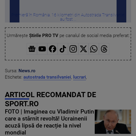
Premieră în România. 16 kilometri din Autostrada Transilvaniei
Sol
au fost ...
Urmărește
Știrile PRO TV
pe canalul de social media preferat:
Sursa:
News.ro
Etichete:
autostrada transilvaniei
,
lucrari
,
ARTICOL RECOMANDAT DE
SPORT.RO
FOTO | Imaginea cu Vladimir Putin
care a stârnit revoltă! Ucrainenii
acuză lipsă de reacție la nivel
mondial