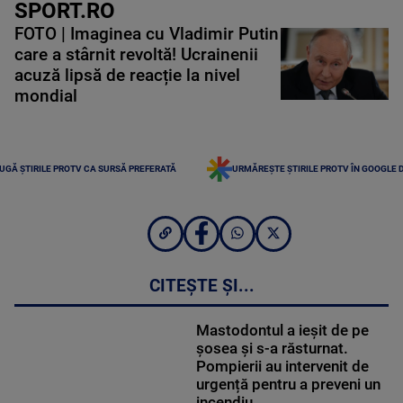
SPORT.RO
FOTO | Imaginea cu Vladimir Putin
care a stârnit revoltă! Ucrainenii
acuză lipsă de reacție la nivel
mondial
UGĂ ȘTIRILE PROTV CA SURSĂ PREFERATĂ
URMĂREȘTE ȘTIRILE PROTV ÎN GOOGLE 
CITEȘTE ȘI...
Mastodontul a ieșit de pe
șosea și s-a răsturnat.
Pompierii au intervenit de
urgență pentru a preveni un
incendiu