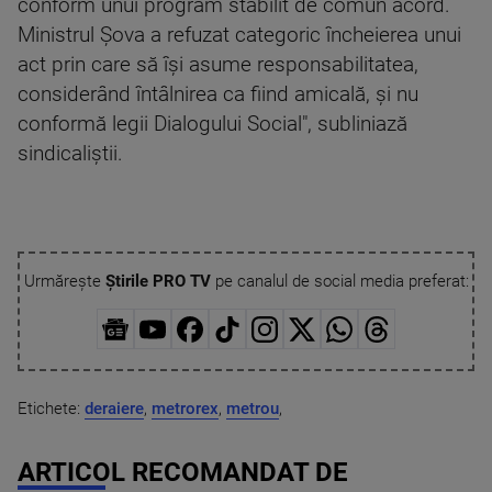
conform unui program stabilit de comun acord.
Ministrul Şova a refuzat categoric încheierea unui
act prin care să îşi asume responsabilitatea,
considerând întâlnirea ca fiind amicală, şi nu
conformă legii Dialogului Social", subliniază
sindicaliştii.
Urmărește
Știrile PRO TV
pe canalul de social media preferat:
Etichete:
deraiere
,
metrorex
,
metrou
,
ARTICOL RECOMANDAT DE