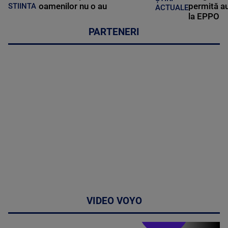
oamenilor nu o au
permită au
STIINTA
ACTUALE
la EPPO
PARTENERI
VIDEO VOYO