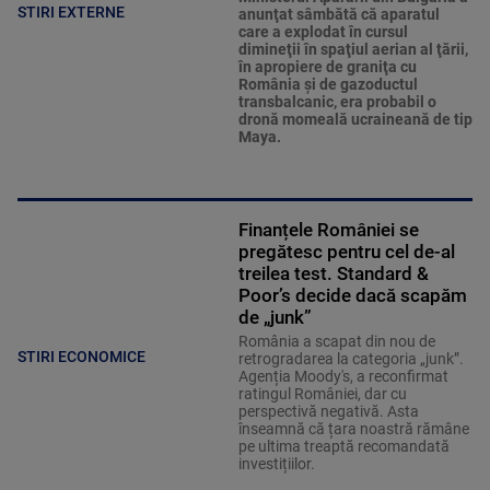
STIRI EXTERNE
anunţat sâmbătă că aparatul
care a explodat în cursul
dimineţii în spaţiul aerian al ţării,
în apropiere de graniţa cu
România şi de gazoductul
transbalcanic, era probabil o
dronă momeală ucraineană de tip
Maya.
Finanțele României se
pregătesc pentru cel de-al
treilea test. Standard &
Poor’s decide dacă scapăm
de „junk”
România a scapat din nou de
STIRI ECONOMICE
retrogradarea la categoria „junk”.
Agenția Moody's, a reconfirmat
ratingul României, dar cu
perspectivă negativă. Asta
înseamnă că țara noastră rămâne
pe ultima treaptă recomandată
investițiilor.