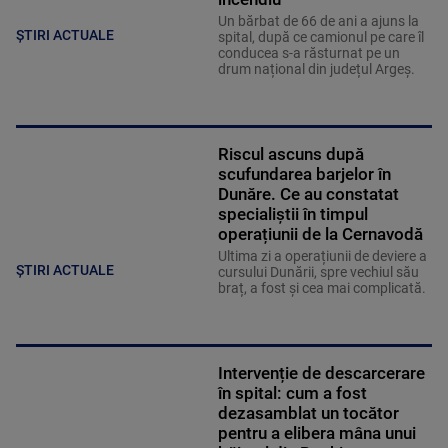
Un bărbat de 66 de ani a ajuns la
ȘTIRI ACTUALE
spital, după ce camionul pe care îl
conducea s-a răsturnat pe un
drum național din județul Argeș.
Riscul ascuns după
scufundarea barjelor în
Dunăre. Ce au constatat
specialiștii în timpul
operațiunii de la Cernavodă
Ultima zi a operațiunii de deviere a
ȘTIRI ACTUALE
cursului Dunării, spre vechiul său
braț, a fost și cea mai complicată.
Intervenție de descarcerare
în spital: cum a fost
dezasamblat un tocător
pentru a elibera mâna unui