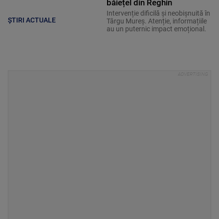
băiețel din Reghin
Intervenție dificilă și neobișnuită în
ȘTIRI ACTUALE
Târgu Mureș. Atenție, informațiile
au un puternic impact emoțional.