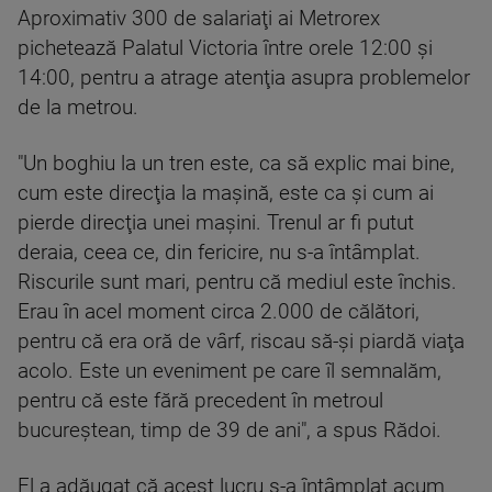
Aproximativ 300 de salariaţi ai Metrorex
pichetează Palatul Victoria între orele 12:00 şi
14:00, pentru a atrage atenţia asupra problemelor
de la metrou.
"Un boghiu la un tren este, ca să explic mai bine,
cum este direcţia la maşină, este ca şi cum ai
pierde direcţia unei maşini. Trenul ar fi putut
deraia, ceea ce, din fericire, nu s-a întâmplat.
Riscurile sunt mari, pentru că mediul este închis.
Erau în acel moment circa 2.000 de călători,
pentru că era oră de vârf, riscau să-şi piardă viaţa
acolo. Este un eveniment pe care îl semnalăm,
pentru că este fără precedent în metroul
bucureştean, timp de 39 de ani", a spus Rădoi.
El a adăugat că acest lucru s-a întâmplat acum