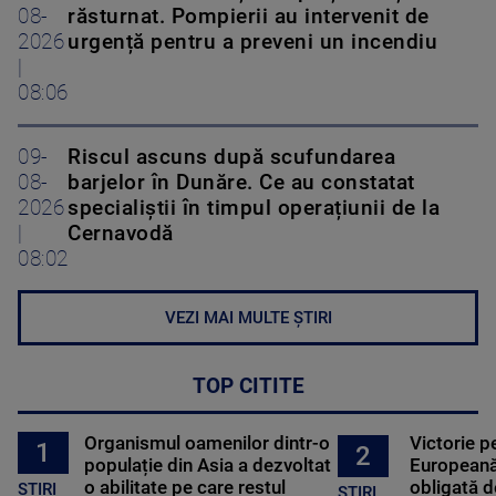
08-
răsturnat. Pompierii au intervenit de
2026
urgență pentru a preveni un incendiu
|
08:06
09-
Riscul ascuns după scufundarea
08-
barjelor în Dunăre. Ce au constatat
2026
specialiștii în timpul operațiunii de la
|
Cernavodă
08:02
VEZI MAI MULTE ȘTIRI
TOP CITITE
Organismul oamenilor dintr-o
Victorie p
1
2
populație din Asia a dezvoltat
Europeană
o abilitate pe care restul
obligată d
STIRI
ȘTIRI