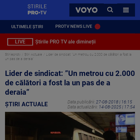
StirilePROTV
CAUTA
VOYO
TOATE 
PROTV NEWS LIVE
ULTIMELE ȘTIRI
LIVE
Știrile PRO TV ale dimineții
Stirileprotv
Știri Actuale
Lider de sindicat: ”Un metrou cu 2.000 de călători a fost la
un pas de a deraia”
Lider de sindicat: ”Un metrou cu 2.000
de călători a fost la un pas de a
deraia”
Data publicării:
27-08-2018 | 16:15
ȘTIRI ACTUALE
Data actualizării:
14-08-2025 | 17:54