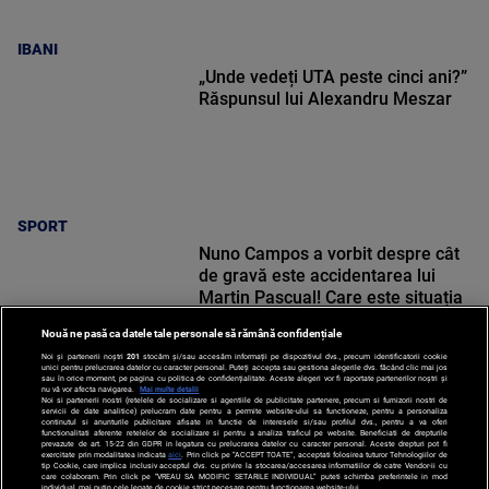
IBANI
„Unde vedeți UTA peste cinci ani?”
Răspunsul lui Alexandru Meszar
SPORT
Nuno Campos a vorbit despre cât
de gravă este accidentarea lui
Martin Pascual! Care este situația
lui Karamoko
Nouă ne pasă ca datele tale personale să rămână confidențiale
Noi și partenerii noștri
201
stocăm și/sau accesăm informații pe dispozitivul dvs., precum identificatorii cookie
unici pentru prelucrarea datelor cu caracter personal. Puteți accepta sau gestiona alegerile dvs. făcând clic mai jos
sau în orice moment, pe pagina cu politica de confidențialitate. Aceste alegeri vor fi raportate partenerilor noștri și
nu vă vor afecta navigarea.
Mai multe detalii
SPORT
Noi si partenerii nostri (retelele de socializare si agentiile de publicitate partenere, precum si furnizorii nostri de
servicii de date analitice) prelucram date pentru a permite website-ului sa functioneze, pentru a personaliza
continutul si anunturile publicitare afisate in functie de interesele si/sau profilul dvs., pentru a va oferi
functionalitati aferente retelelor de socializare si pentru a analiza traficul pe website. Beneficiati de drepturile
prevazute de art. 15-22 din GDPR in legatura cu prelucrarea datelor cu caracter personal. Aceste drepturi pot fi
exercitate prin modalitatea indicata
aici
. Prin click pe “ACCEPT TOATE”, acceptati folosirea tuturor Tehnologiilor de
tip Cookie, care implica inclusiv acceptul dvs. cu privire la stocarea/accesarea informatiilor de catre Vendor-ii cu
care colaboram. Prin click pe “VREAU SA MODIFIC SETARILE INDIVIDUAL” puteti schimba preferintele in mod
individual, mai putin cele legate de cookie strict necesare pentru functionarea website-ului.