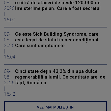
08-
o cifră de afaceri de peste 120.000 de
2026
lire sterline pe an. Care a fost secretul
|
16:07
09-
Ce este Sick Building Syndrome, care
08-
este legat de statul în aer condiționat.
2026
Care sunt simptomele
|
16:04
09-
Cinci state dețin 43,2% din apa dulce
08-
regenerabilă a lumii. Ce cantitate are, de
2026
fapt, România
|
15:42
VEZI MAI MULTE ȘTIRI