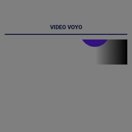
VIDEO VOYO
Stirile PRO TV
Stirile PRO
TV # 07.00 -
09 August
2026