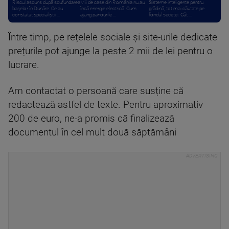
Riscul ascuns după scufundarea
Mii de case din România nu au
Sisteme inteligente pentru
barjelor în Dunăre. Ce au
încă energie electrică. Cum
grădină, tot mai căutate pe
constatat specialiștii ...
ajung panourile ...
fondul secetei. Cât ...
Între timp, pe rețelele sociale și site-urile dedicate
prețurile pot ajunge la peste 2 mii de lei pentru o
lucrare.
Am contactat o persoană care susține că
redactează astfel de texte. Pentru aproximativ
200 de euro, ne-a promis că finalizează
documentul în cel mult două săptămâni