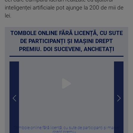
inteligenței artificiale pot ajunge la 200 de mii de
lei.
TOMBOLE ONLINE FĂRĂ LICENȚĂ, CU SUTE
DE PARTICIPANȚI ȘI MAȘINI DREPT
PREMIU. DOI SUCEVENI, ANCHETAȚI
Tombole online fără licență, cu sute de participanți și mașini
Ri
drept premiu. ...