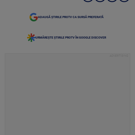
ADAUGĂ ȘTIRILE PROTV CA SURSĂ PREFERATĂ
URMĂREȘTE ȘTIRILE PROTV ÎN GOOGLE DISCOVER