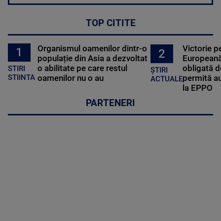
TOP CITITE
Organismul oamenilor dintr-o
Victorie p
1
2
populație din Asia a dezvoltat
Europeană
o abilitate pe care restul
obligată d
STIRI
ȘTIRI
oamenilor nu o au
permită au
STIINTA
ACTUALE
la EPPO
PARTENERI