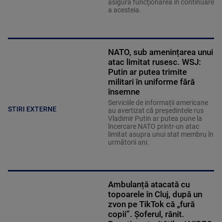
asigură funcţionarea în continuare
a acesteia.
NATO, sub amenințarea unui
atac limitat rusesc. WSJ:
Putin ar putea trimite
militari în uniforme fără
însemne
Serviciile de informații americane
STIRI EXTERNE
au avertizat că președintele rus
Vladimir Putin ar putea pune la
încercare NATO printr-un atac
limitat asupra unui stat membru în
următorii ani.
Ambulanță atacată cu
topoarele în Cluj, după un
zvon pe TikTok că „fură
copii”. Șoferul, rănit.