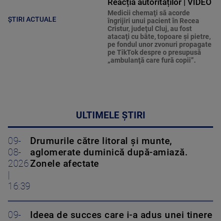
Reacția autorităților | VIDEO
Medicii chemaţi să acorde
ȘTIRI ACTUALE
îngrijiri unui pacient în Recea
Cristur, judeţul Cluj, au fost
atacaţi cu bâte, topoare şi pietre,
pe fondul unor zvonuri propagate
pe TikTok despre o presupusă
„ambulanţă care fură copii”.
ULTIMELE ȘTIRI
09-
Drumurile către litoral și munte,
08-
aglomerate duminică după-amiază.
2026
Zonele afectate
|
16:39
09-
Ideea de succes care i-a adus unei tinere