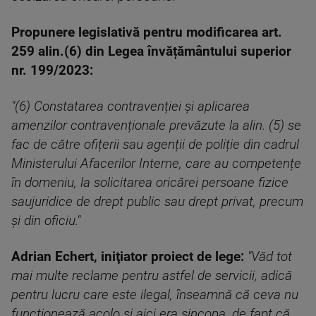
Propunere legislativă pentru modificarea art.
259 alin.(6) din Legea învățământului superior
nr. 199/2023:
"(6) Constatarea contravenției şi aplicarea
amenzilor contravenționale prevăzute la alin. (5) se
fac de către ofițerii sau agenții de poliție din cadrul
Ministerului Afacerilor Interne, care au competențe
în domeniu, la solicitarea oricărei persoane fizice
saujuridice de drept public sau drept privat, precum
şi din oficiu."
Adrian Echert, iniţiator proiect de lege:
"Văd tot
mai multe reclame pentru astfel de servicii, adică
pentru lucru care este ilegal, înseamnă că ceva nu
funcționează acolo și aici era sincopa, de fapt că