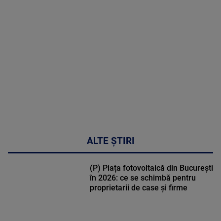
MAI
MULTE
DETALII
02:33:45
ALTE ȘTIRI
(P) Piața fotovoltaică din București
în 2026: ce se schimbă pentru
proprietarii de case și firme