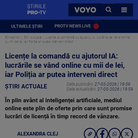
StirilePROTV
CAUTA
VOYO
TOATE 
PROTV NEWS LIVE
ULTIMELE ȘTIRI
Stirileprotv
Știri Actuale
Licențe la comandă cu ajutorul IA: lucrările se vând online
cu mii de lei, iar Poliția ar putea interveni direct
Licențe la comandă cu ajutorul IA:
lucrările se vând online cu mii de lei,
iar Poliția ar putea interveni direct
Data publicării:
27-05-2026 | 19:59
ȘTIRI ACTUALE
Data actualizării:
27-05-2026 | 19:59
În plin avânt al inteligenței artificiale, mediul
online este plin de oferte prin care sunt promise
lucrări de licență în timp record de vânzare.
ALEXANDRA CLEJ