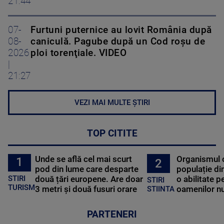
21:44
07-
Furtuni puternice au lovit România după
08-
caniculă. Pagube după un Cod roşu de
2026
ploi torenţiale. VIDEO
|
21:27
VEZI MAI MULTE ȘTIRI
TOP CITITE
Unde se află cel mai scurt
Organismul 
1
2
pod din lume care desparte
populație di
STIRI
două țări europene. Are doar
o abilitate p
STIRI
TURISM
3 metri și două fusuri orare
oamenilor nu
STIINTA
PARTENERI