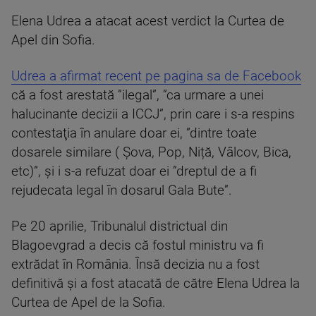
Elena Udrea a atacat acest verdict la Curtea de
Apel din Sofia.
Udrea a afirmat recent pe pagina sa de Facebook
că a fost arestată ”ilegal”, ”ca urmare a unei
halucinante decizii a ICCJ”, prin care i s-a respins
contestaţia în anulare doar ei, ”dintre toate
dosarele similare ( Șova, Pop, Niță, Vâlcov, Bica,
etc)”, şi i s-a refuzat doar ei ”dreptul de a fi
rejudecata legal în dosarul Gala Bute”.
Pe 20 aprilie, Tribunalul districtual din
Blagoevgrad a decis că fostul ministru va fi
extrădat în România. Însă decizia nu a fost
definitivă și a fost atacată de către Elena Udrea la
Curtea de Apel de la Sofia.