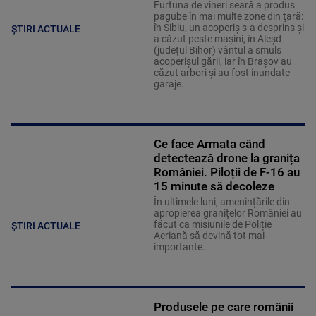
Furtuna de vineri seară a produs
pagube în mai multe zone din ţară:
în Sibiu, un acoperiş s-a desprins și
ȘTIRI ACTUALE
a căzut peste maşini, în Aleşd
(județul Bihor) vântul a smuls
acoperişul gării, iar în Braşov au
căzut arbori şi au fost inundate
garaje.
Ce face Armata când
detectează drone la granița
României. Piloții de F-16 au
15 minute să decoleze
În ultimele luni, amenințările din
apropierea granițelor României au
făcut ca misiunile de Poliție
ȘTIRI ACTUALE
Aeriană să devină tot mai
importante.
Produsele pe care românii