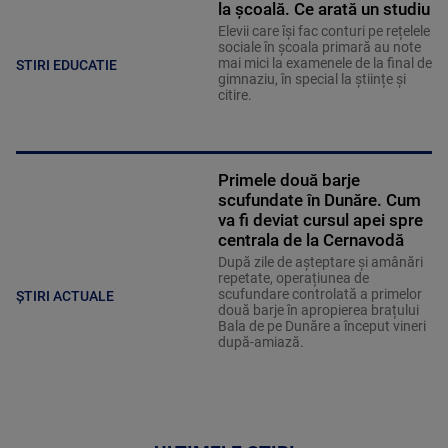
la școală. Ce arată un studiu
Elevii care îşi fac conturi pe rețelele
sociale în școala primară au note
mai mici la examenele de la final de
STIRI EDUCATIE
gimnaziu, în special la științe și
citire.
Primele două barje
scufundate în Dunăre. Cum
va fi deviat cursul apei spre
centrala de la Cernavodă
După zile de așteptare și amânări
repetate, operațiunea de
scufundare controlată a primelor
ȘTIRI ACTUALE
două barje în apropierea brațului
Bala de pe Dunăre a început vineri
după-amiază.