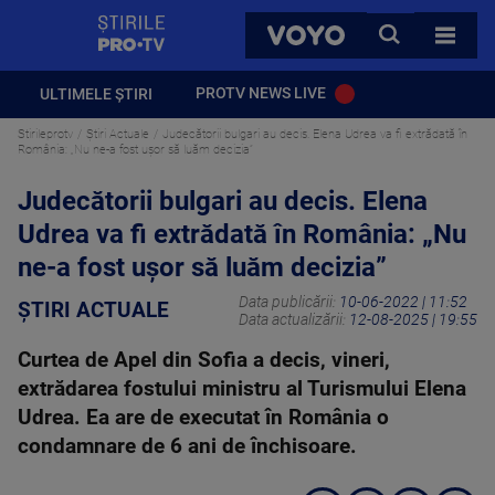
StirilePROTV
CAUTA
VOYO
TOATE 
PROTV NEWS LIVE
ULTIMELE ȘTIRI
Stirileprotv
Știri Actuale
Judecătorii bulgari au decis. Elena Udrea va fi extrădată în
România: „Nu ne-a fost ușor să luăm decizia”
Judecătorii bulgari au decis. Elena
Udrea va fi extrădată în România: „Nu
ne-a fost ușor să luăm decizia”
Data publicării:
10-06-2022 | 11:52
ȘTIRI ACTUALE
Data actualizării:
12-08-2025 | 19:55
Curtea de Apel din Sofia a decis, vineri,
extrădarea fostului ministru al Turismului Elena
Udrea. Ea are de executat în România o
condamnare de 6 ani de închisoare.