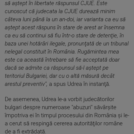
să aştept în libertate răspunsul CJUE. Este
cunoscut că judecata la CJUE durează minim
câteva luni până la un an-doi, iar varianta ca eu să
aştept acest răspuns în stare de arest ar însemna
ca eu să continui să fiu într-o stare de detenţie, în
baza unei hotărâri ilegale, pronunţată de un tribunal
nelegal constituit în România. Rugămintea mea
este ca această întrebare să fie acceptată doar
dacă se admite ca răspunsul să-l aştept pe
teritoriul Bulgariei, dar cu o altă măsură decât
arestul preventiv",
a spus Udrea în instanţă.
De asemenea, Udrea le-a vorbit judecătorilor
bulgari despre numeroase "abuzuri" săvârşite
împotriva ei în timpul procesului din România şi le-
a cerut să respingă cererea autorităţilor române
de a fi extrădată.