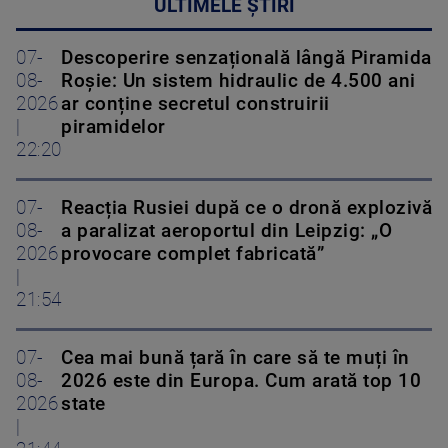
ULTIMELE ȘTIRI
07-
Descoperire senzațională lângă Piramida
08-
Roșie: Un sistem hidraulic de 4.500 ani
2026
ar conține secretul construirii
|
piramidelor
22:20
07-
Reacția Rusiei după ce o dronă explozivă
08-
a paralizat aeroportul din Leipzig: „O
2026
provocare complet fabricată”
|
21:54
07-
Cea mai bună țară în care să te muți în
08-
2026 este din Europa. Cum arată top 10
2026
state
|