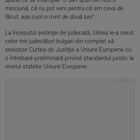
spune ce se întâmplă? O să-i spun din nou o
minciună, că nu pot veni pentru că am ceva de
făcut, aşa cum o mint de două luni
”.
La începutul şedinţei de judecată, Udrea le-a cerut
celor trei judecători bulgari din complet să
sesizeze Curtea de Justiţie a Uniunii Europene cu
o întrebare preliminară privind standardul juridic la
nivelul statelor Uniunii Europene.