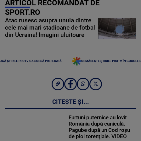
ARTICOL RECOMANDAT DE
SPORT.RO
Atac rusesc asupra unuia dintre
cele mai mari stadioane de fotbal
din Ucraina! Imagini uluitoare
UGĂ ȘTIRILE PROTV CA SURSĂ PREFERATĂ
URMĂREȘTE ȘTIRILE PROTV ÎN GOOGLE 
CITEȘTE ȘI...
Furtuni puternice au lovit
România după caniculă.
Pagube după un Cod roşu
de ploi torenţiale. VIDEO