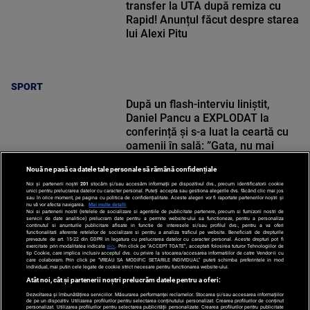
transfer la UTA după remiza cu
Rapid! Anunțul făcut despre starea
lui Alexi Pitu
SPORT
După un flash-interviu liniștit,
Daniel Pancu a EXPLODAT la
conferință și s-a luat la ceartă cu
oamenii în sală: ”Gata, nu mai
strigați”
Nouă ne pasă ca datele tale personale să rămână confidențiale
Noi și partenerii noștri
201
stocăm și/sau accesăm informații pe dispozitivul dvs., precum identificatorii cookie
unici pentru prelucrarea datelor cu caracter personal. Puteți accepta sau gestiona alegerile dvs. făcând clic mai jos
SPORT
sau în orice moment, pe pagina cu politica de confidențialitate. Aceste alegeri vor fi raportate partenerilor noștri și
nu vă vor afecta navigarea.
Mai multe detalii
Noi si partenerii nostri (retelele de socializare si agentiile de publicitate partenere, precum si furnizorii nostri de
servicii de date analitice) prelucram date pentru a permite website-ului sa functioneze, pentru a personaliza
continutul si anunturile publicitare afisate in functie de interesele si/sau profilul dvs., pentru a va oferi
functionalitati aferente retelelor de socializare si pentru a analiza traficul pe website. Beneficiati de drepturile
prevazute de art. 15-22 din GDPR in legatura cu prelucrarea datelor cu caracter personal. Aceste drepturi pot fi
exercitate prin modalitatea indicata
aici
. Prin click pe “ACCEPT TOATE”, acceptati folosirea tuturor Tehnologiilor de
tip Cookie, care implica inclusiv acceptul dvs. cu privire la stocarea/accesarea informatiilor de catre Vendor-ii cu
care colaboram. Prin click pe “VREAU SA MODIFIC SETARILE INDIVIDUAL” puteti schimba preferintele in mod
individual, mai putin cele legate de cookie strict necesare pentru functionarea website-ului.
Atât noi, cât și partenerii noștri prelucrăm datele pentru a oferi:
Dezvoltarea și îmbunătățirea serviciilor. Măsurarea performanței reclamelor. Stocarea și/sau accesarea informațiilor
de pe un dispozitiv. Utilizarea profilurilor pentru selectarea conținutului personalizat. Crearea profilurilor de conținut
personalizat. Utilizarea profilurilor pentru selectarea publicității personalizate. Crearea profilurilor pentru publicitate