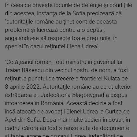
În ceea ce priveşte locurile de detenţie şi condiţiile
din acestea, instanţa de la Sofia precizează că
"autorităţile române au ţinut cont de această
problemă şi lucrează pentru a o depăşi,
angajându-se să respecte toate drepturile, în
special în cazul reţinutei Elena Udrea".
"Cetăţeanul român, fost ministru în guvernul lui
Traian Băsescu din vecinul nostru de nord, a fost
reţinut la punctul de trecere a frontierei Kulata pe
8 aprilie 2022. Autorităţile române au cerut ulterior
extrădarea ei. Judecătoria Blagoevgrad a dispus
întoarcerea în România. Această decizie a fost
însă atacată de avocaţii Elenei Udrea la Curtea de
Apel din Sofia. După mai multe audieri în dosar, în
cadrul cărora au fost strânse sute de documente
şi fapte legate de dosarul Udrea, judecătorii de