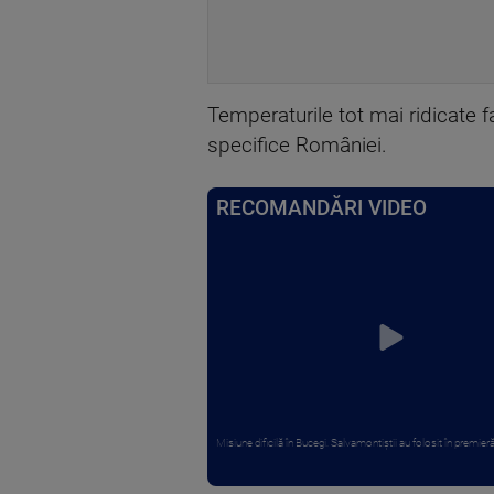
Temperaturile tot mai ridicate f
specifice României.
RECOMANDĂRI VIDEO
Misiune dificilă în Bucegi. Salvamontiștii au folosit în premieră