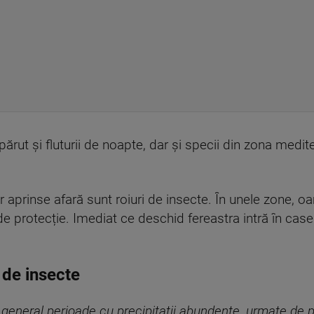
apărut și fluturii de noapte, dar și specii din zona me
ilor aprinse afară sunt roiuri de insecte. În unele zone,
 protecție. Imediat ce deschid fereastra intră în case f
 de insecte
 general perioade cu precipitații abundente, urmate de 