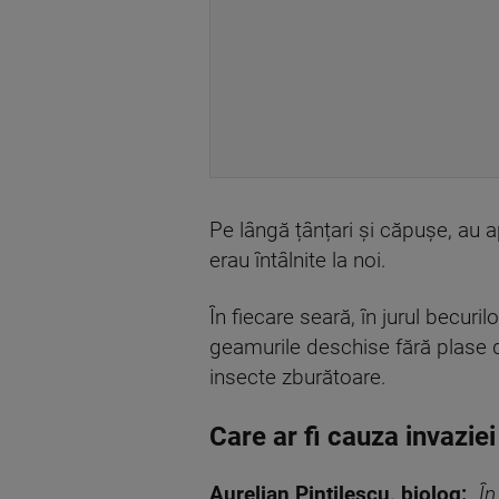
Pe lângă țânțari și căpușe, au 
erau întâlnite la noi.
În fiecare seară, în jurul becur
geamurile deschise fără plase de
insecte zburătoare.
Care ar fi cauza invaziei
Aurelian Pintilescu, biolog:
„
În