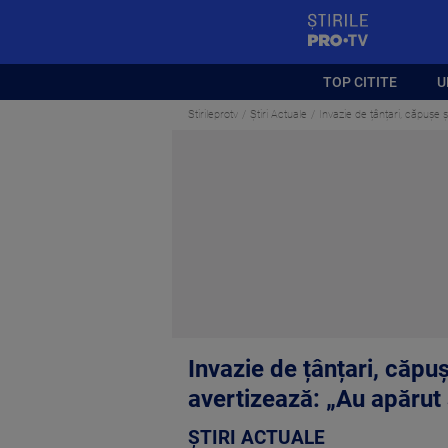
StirilePROTV
TOP CITITE
U
Stirileprotv
Știri Actuale
Invazie de țânțari, căpușe și
Invazie de țânțari, căpuș
avertizează: „Au apărut 
ȘTIRI ACTUALE