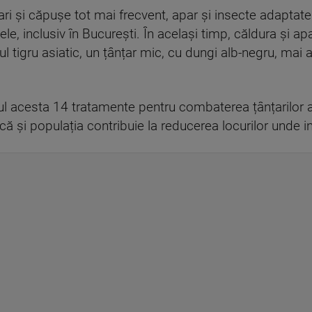
țari și căpușe tot mai frecvent, apar și insecte adaptat
le, inclusiv în București. În același timp, căldura și ap
l tigru asiatic, un țânțar mic, cu dungi alb-negru, mai a
l acesta 14 tratamente pentru combaterea țânțarilor adu
ă și populația contribuie la reducerea locurilor unde in