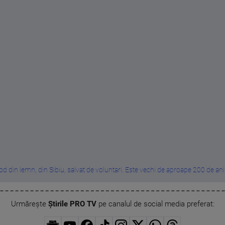
od din lemn, din Sibiu, salvat de voluntari. Este vechi de aproape 200 de ani .
Urmărește
Știrile PRO TV
pe canalul de social media preferat: