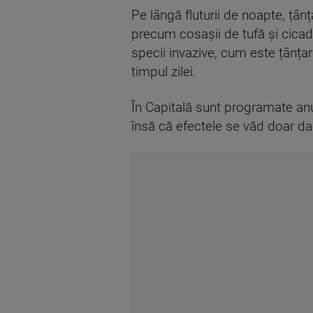
Pe lângă fluturii de noapte, țân
precum cosașii de tufă și cicade
specii invazive, cum este țânțaru
timpul zilei.
În Capitală sunt programate anu
însă că efectele se văd doar dac