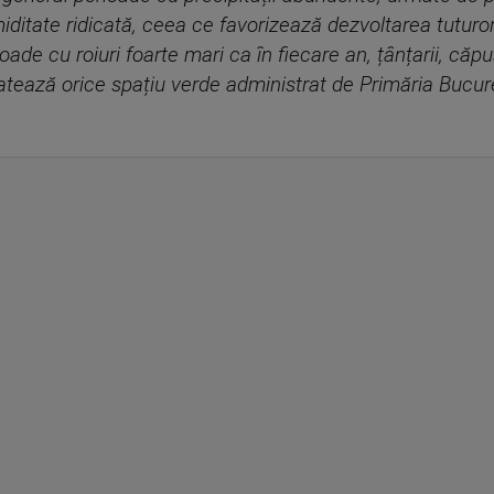
itate ridicată, ceea ce favorizează dezvoltarea tuturor
isoade cu roiuri foarte mari ca în fiecare an, țânțarii, căp
ează orice spațiu verde administrat de Primăria Bucureș