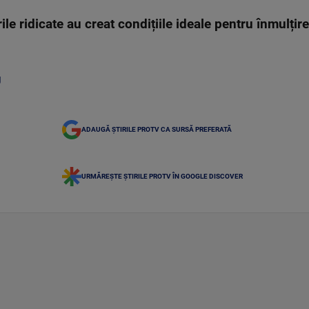
le ridicate au creat condițiile ideale pentru înmulțir
U
ADAUGĂ ȘTIRILE PROTV CA SURSĂ PREFERATĂ
URMĂREȘTE ȘTIRILE PROTV ÎN GOOGLE DISCOVER