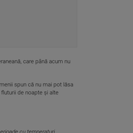
diteraneană, care până acum nu
 oamenii spun că nu mai pot lăsa
luturii de noapte și alte
perioade cu temperaturi