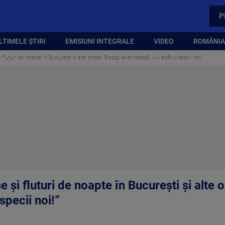
P
LTIMELE ȘTIRI
EMISIUNI INTEGRALE
VIDEO
ROMÂNIA,
 fluturi de noapte în București și alte orașe. Biologii avertizează: „Au apărut specii noi!”
e și fluturi de noapte în București și alte o
specii noi!”