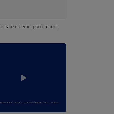
ii care nu erau, până recent,
descarcerare în spital: cum a fost dezasamblat un tocător