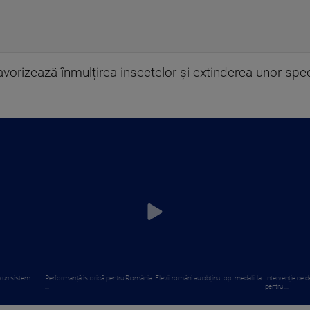
avorizează înmulțirea insectelor și extinderea unor spec
 un sistem ...
Performanță istorică pentru România. Elevii români au obținut opt medalii la
Intervenție de 
...
pentru ...