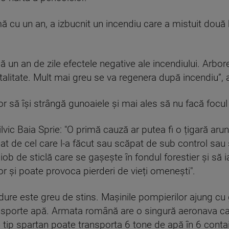
ă cu un an, a izbucnit un incendiu care a mistuit două
 un an de zile efectele negative ale incendiului. Arbor
otalitate. Mult mai greu se va regenera după incendiu”, 
ilor să își strângă gunoaiele și mai ales să nu facă focul 
vic Baia Sprie: "O primă cauză ar putea fi o țigară arunc
t de cel care l-a făcut sau scăpat de sub control sau 
ob de sticlă care se gașește în fondul forestier și să i
or și poate provoca pierderi de vieți omenești".
ure este greu de stins. Mașinile pompierilor ajung cu g
ansporte apă. Armata română are o singură aeronava ca
e tip spartan poate transporta 6 tone de apă în 6 contai