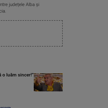
intre județele Alba și
cia.
ă o luăm sincer!”
DISCOVER