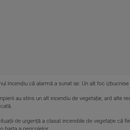
ul incendiu că alarmă a sunat iar. Un alt foc izbucnise 
erii au stins un alt incendiu de vegetație, ard alte res
cată.
tuații de urgență a clasat incendiile de vegetație că fii
 o harta a pericolelor.