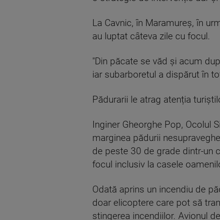
La Cavnic, în Maramureș, în urm
au luptat câteva zile cu focul.
"Din păcate se văd și acum după
iar subarboretul a dispărut în t
Pădurarii le atrag atenția turișt
Inginer Gheorghe Pop, Ocolul Sil
marginea pădurii nesupraveghea
de peste 30 de grade dintr-un ci
focul inclusiv la casele oamenil
Odată aprins un incendiu de păd
doar elicoptere care pot să tr
stingerea incendiilor. Avionul d