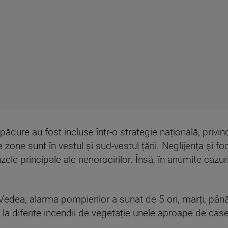
dure au fost incluse într-o strategie națională, privind 
 zone sunt în vestul și sud-vestul țării. Neglijența și f
zele principale ale nenorocirilor. Însă, în anumite cazu
a Vedea, alarma pompierilor a sunat de 5 ori, marți, până
 la diferite incendii de vegetație unele aproape de cas