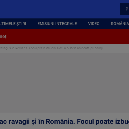
P
LTIMELE ȘTIRI
EMISIUNI INTEGRALE
VIDEO
ROMÂNIA,
neții
 ravagii și în România. Focul poate izbucni și de la o sticlă aruncată pe câmp
ac ravagii și în România. Focul poate izbuc