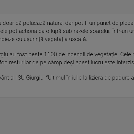
 doar că poluează natura, dar pot fi un punct de pleca
ele pot acționa ca o lupă sub razele soarelui. Într-un u
ndieze cu ușurință vegetația uscată.
urgiu au fost peste 1100 de incendii de vegetație. Cele
 foc resturilor de pe câmp deși acest lucru este interzis
nt al ISU Giurgiu: “Ultimul în iulie la liziera de pădure 