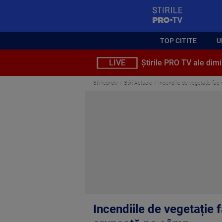
StirilePROTV
TOP CITITE
U
LIVE
Știrile PRO TV ale dimi
Stirileprotv
Știri Actuale
Incendiile de vegetație fac
Incendiile de vegetație f