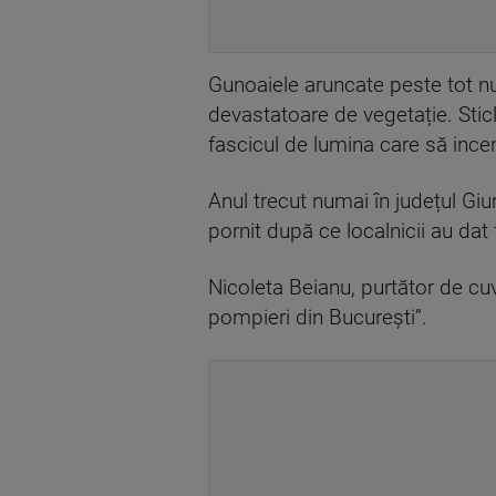
Gunoaiele aruncate peste tot nu
devastatoare de vegetație. Sticl
fascicul de lumina care să ince
Anul trecut numai în județul Gi
pornit după ce localnicii au dat
Nicoleta Beianu, purtător de cuvâ
pompieri din București”.