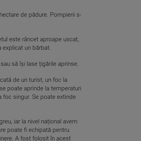
 hectare de pădure. Pompierii s-
etul este râncet aproape uscat,
a explicat un bărbat.
sau să își lase țigările aprinse.
ată de un turist, un foc la
se poate aprinde la temperaturi
a foc singur. Se poate extinde
reu, iar la nivel național avem
re poate fi echipată pentru
nere. A fost folosit în acest