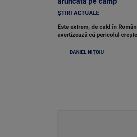
aruncată pe câmp
ȘTIRI ACTUALE
Este extrem, de cald în Români
avertizează că pericolul creșt
DANIEL NIȚOIU