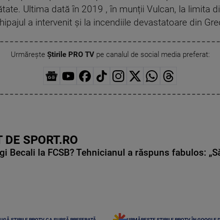
ătate. Ultima dată în 2019 , în munții Vulcan, la limita d
pajul a intervenit și la incendiile devastatoare din Gre
Urmărește
Știrile PRO TV
pe canalul de social media preferat:
 DE SPORT.RO
gi Becali la FCSB? Tehnicianul a răspuns fabulos: „S
UGĂ ȘTIRILE PROTV CA SURSĂ PREFERATĂ
URMĂREȘTE ȘTIRILE PROTV ÎN GOOGLE 