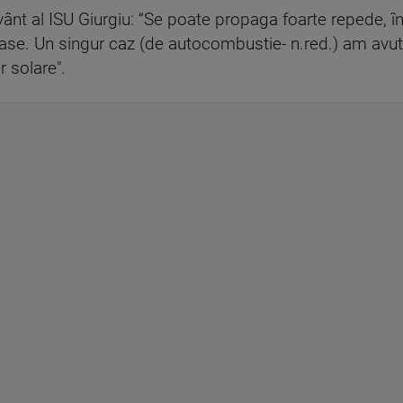
ânt al ISU Giurgiu: “Se poate propaga foarte repede, în 
 case. Un singur caz (de autocombustie- n.red.) am avut
r solare".