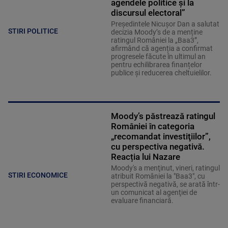
agendele politice şi la
discursul electoral”
Președintele Nicușor Dan a salutat
STIRI POLITICE
decizia Moody’s de a menține
ratingul României la „Baa3”,
afirmând că agenția a confirmat
progresele făcute în ultimul an
pentru echilibrarea finanțelor
publice și reducerea cheltuielilor.
Moody’s păstrează ratingul
României în categoria
„recomandat investiţiilor”,
cu perspectiva negativă.
Reacția lui Nazare
Moody's a menţinut, vineri, ratingul
STIRI ECONOMICE
atribuit României la "Baa3", cu
perspectivă negativă, se arată într-
un comunicat al agenţiei de
evaluare financiară.