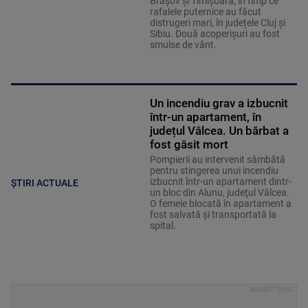
Brașov și Timișoara, în timp ce
rafalele puternice au făcut
distrugeri mari, în județele Cluj și
Sibiu. Două acoperișuri au fost
smulse de vânt.
Un incendiu grav a izbucnit
într-un apartament, în
județul Vâlcea. Un bărbat a
fost găsit mort
Pompierii au intervenit sâmbătă
pentru stingerea unui incendiu
izbucnit într-un apartament dintr-
ȘTIRI ACTUALE
un bloc din Alunu, judeţul Vâlcea.
O femeie blocată în apartament a
fost salvată şi transportată la
spital.