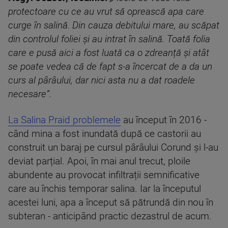
protectoare cu ce au vrut să oprească apa care
curge în salină. Din cauza debitului mare, au scăpat
din controlul foliei și au intrat în salină.
Toată folia
care e pusă aici a fost luată ca o zdreanță și atât
se poate vedea că de fapt s-a încercat de a da un
curs al pârâului, dar nici asta nu a dat roadele
necesare
”.
La Salina Praid problemele
au început în 2016 -
când mina a fost inundată după ce castorii au
construit un baraj pe cursul pârâului Corund și l-au
deviat parțial. Apoi, în mai anul trecut, ploile
abundente au provocat infiltrații semnificative
care au închis temporar salina. Iar la începutul
acestei luni, apa a început să pătrundă din nou în
subteran - anticipând practic dezastrul de acum.