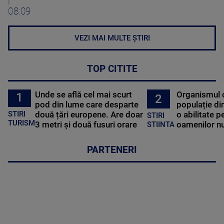
|
08:09
VEZI MAI MULTE ȘTIRI
TOP CITITE
Unde se află cel mai scurt
Organismul 
1
2
pod din lume care desparte
populație di
STIRI
două țări europene. Are doar
o abilitate p
STIRI
TURISM
3 metri și două fusuri orare
oamenilor nu
STIINTA
PARTENERI