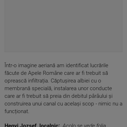
Într-o imagine aeriană am identificat lucrările
făcute de Apele Române care ar fi trebuit să
oprească infiltrația. Căptușirea albiei cu o
membrană specială, instalarea unor conducte
care ar fi trebuit să preia din debitul pârâului și
construirea unui canal cu același scop - nimic nu a
funcționat.
Hegyi Jozsef, localnic:
„Acolo se vede folia