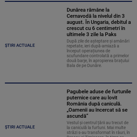
Dunărea rămâne la
Cernavodă la nivelul din 3
august. În Ungaria, debitul a
crescut cu 6 centimetri în
ultimele 3 zile la Paks
După zile de așteptare și amânări
ȘTIRI ACTUALE
repetate, ieri după-amiază a
început operațiunea de
scufundare controlată a primelor
două barje, în apropierea brațului
Bala de pe Dunăre.
Pagubele aduse de furtunile
puternice care au lovit
România după caniculă.
„Oamenii au încercat să se
ascundă”
Vestul și centrul țării au trecut de
ȘTIRI ACTUALE
la caniculă la furtuni. Mai multe
străzi s-au transformat în râuri, în