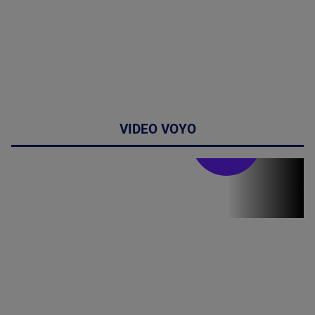
VIDEO VOYO
Stirile PRO TV
Stirile PRO
TV # 19.00 -