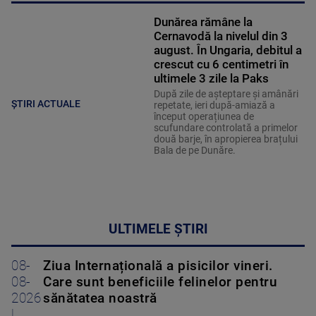
Dunărea rămâne la
Cernavodă la nivelul din 3
august. În Ungaria, debitul a
crescut cu 6 centimetri în
ultimele 3 zile la Paks
După zile de așteptare și amânări
ȘTIRI ACTUALE
repetate, ieri după-amiază a
început operațiunea de
scufundare controlată a primelor
două barje, în apropierea brațului
Bala de pe Dunăre.
ULTIMELE ȘTIRI
08-
Ziua Internațională a pisicilor vineri.
08-
Care sunt beneficiile felinelor pentru
2026
sănătatea noastră
|