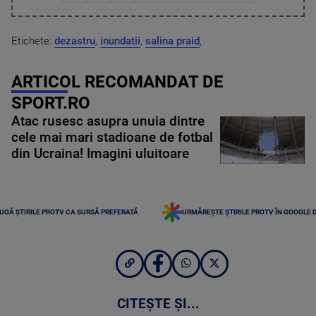
Etichete:
dezastru
,
inundatii
,
salina praid
,
ARTICOL RECOMANDAT DE
SPORT.RO
Atac rusesc asupra unuia dintre
cele mai mari stadioane de fotbal
din Ucraina! Imagini uluitoare
UGĂ ȘTIRILE PROTV CA SURSĂ PREFERATĂ
URMĂREȘTE ȘTIRILE PROTV ÎN GOOGLE 
CITEȘTE ȘI...