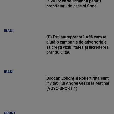
în 2026: ce se schimbă pentru
proprietarii de case și firme
IBANI
(P) Ești antreprenor? Află cum te
ajută o campanie de advertoriale
să crești vizibilitatea și încrederea
brandului tău
IBANI
Bogdan Lobonț și Robert Niță sunt
invitații lui Andrei Grecu la Matinal
(VOYO SPORT 1)
SPORT