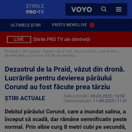
StirilePROTV
CAUTA
VOYO
TOATE 
PROTV NEWS LIVE
ULTIMELE ȘTIRI
LIVE
Știrile PRO TV ale dimineții
Stirileprotv
Știri Actuale
Dezastrul de la Praid, văzut din dronă. Lucrările pentru
devierea pârâului Corund au fost făcute prea târziu
Dezastrul de la Praid, văzut din dronă.
Lucrările pentru devierea pârâului
Corund au fost făcute prea târziu
Data publicării:
30-05-2025 | 19:59
ȘTIRI ACTUALE
Data actualizării:
11-08-2025 | 11:31
Debitul pârâului Corund, care a inundat salina, a
început să scadă, dar rămâne semnificativ peste
normal. Prin albie curg 8 metri cubi pe secundă,