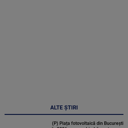
07 August
2026
MAI
MULTE
DETALII
48:24
ALTE ȘTIRI
(P) Piața fotovoltaică din București