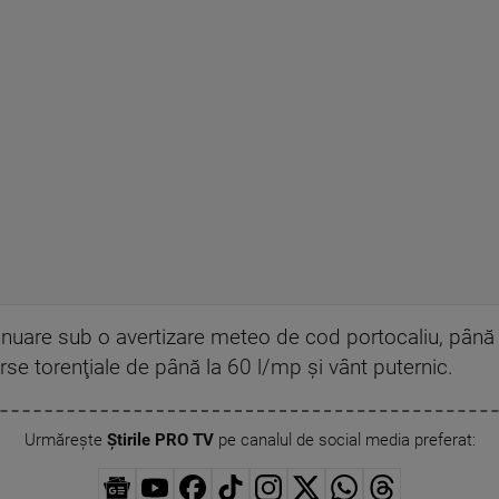
tinuare sub o avertizare meteo de cod portocaliu, până 
se torenţiale de până la 60 l/mp şi vânt puternic.
Urmărește
Știrile PRO TV
pe canalul de social media preferat: