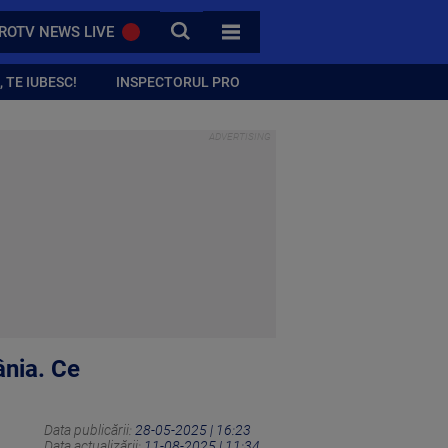
CAUTA
ROTV NEWS LIVE
TOATE CATEGORIILE
 TE IUBESC!
INSPECTORUL PRO
ânia. Ce
Data publicării:
28-05-2025 | 16:23
Data actualizării:
11-08-2025 | 11:34