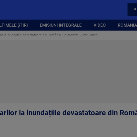
P
LTIMELE ȘTIRI
EMISIUNI INTEGRALE
VIDEO
ROMÂNIA,
lor la inundațiile devastatoare din România. Ce promite Viktor Orban
arilor la inundațiile devastatoare din Rom