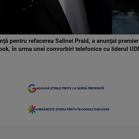
ţă pentru refacerea Salinei Praid, a anunţat premieru
ook, în urma unei convorbiri telefonice cu liderul 
ADAUGĂ ȘTIRILE PROTV CA SURSĂ PREFERATĂ
URMĂREȘTE ȘTIRILE PROTV ÎN GOOGLE DISCOVER