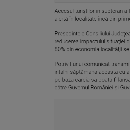
Accesul turiştilor în subteran a
alertă în localitate încă din prime
Preşedintele Consiliului Judeţe
reducerea impactului situaţiei de
80% din economia localităţii s
Potrivit unui comunicat transmi
întâlni săptămâna aceasta cu an
pe baza căreia să poată fi lansat 
către Guvernul României şi Guver