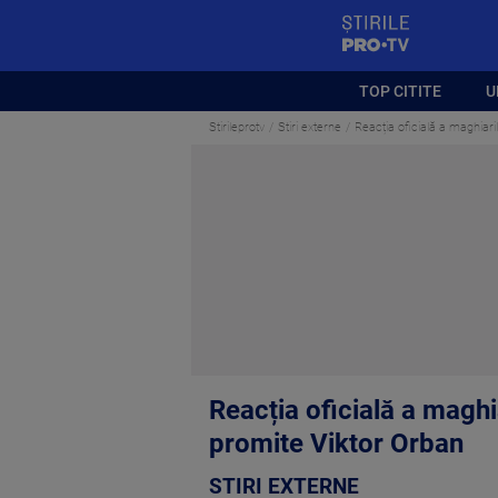
StirilePROTV
TOP CITITE
U
Stirileprotv
Stiri externe
Reacția oficială a maghiari
Reacția oficială a maghi
promite Viktor Orban
STIRI EXTERNE