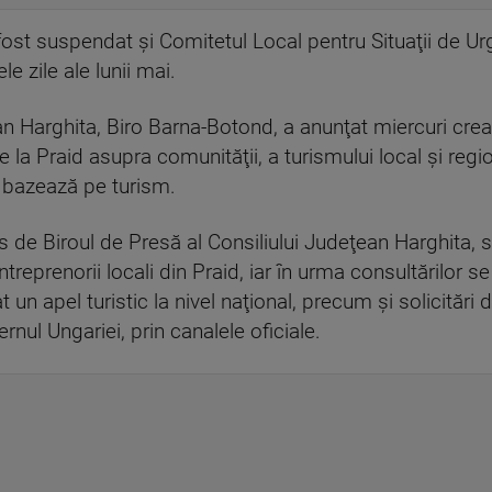
 fost suspendat şi Comitetul Local pentru Situaţii de Ur
le zile ale lunii mai.
an Harghita, Biro Barna-Botond, a anunţat miercuri crea
 la Praid asupra comunităţii, a turismului local şi regio
e bazează pe turism.
s de Biroul de Presă al Consiliului Judeţean Harghita, 
treprenorii locali din Praid, iar în urma consultărilor 
un apel turistic la nivel naţional, precum şi solicitări de
nul Ungariei, prin canalele oficiale.