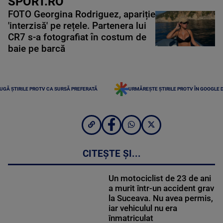
SPORT.RO
FOTO Georgina Rodriguez, apariție
'interzisă' pe rețele. Partenera lui
CR7 s-a fotografiat în costum de
baie pe barcă
UGĂ ȘTIRILE PROTV CA SURSĂ PREFERATĂ
URMĂREȘTE ȘTIRILE PROTV ÎN GOOGLE 
CITEȘTE ȘI...
Un motociclist de 23 de ani
a murit într-un accident grav
la Suceava. Nu avea permis,
iar vehiculul nu era
înmatriculat