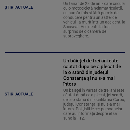
Un tânăr de 23 de ani - care circula
ȘTIRI ACTUALE
cu o motocicletă neînmatriculată,
cu număr fals și fără permis de
conducere pentru un astfel de
vehicul - a murit într-un accident, la
Suceava. Accidentul a fost
surprins de o cameră de
supraveghere.
Un băieţel de trei ani este
căutat după ce a plecat de
la o stână din judeţul
Constanţa şi nu s-a mai
întors
Un băieţel în vârstă de trei ani este
ȘTIRI ACTUALE
căutat după ce a plecat, joi seară,
de la o stână din localitatea Corbu,
judeţul Constanţa, şi nu s-a mai
întors. Poliţiştii le cer persoanelor
care au informaţii despre el să
sune la 112.