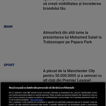
să crești vizibilitatea și încrederea
brandului tău
IBANI
Atmosferă din altă lume la
prezentarea lui Mohamed Salah la
Trabzonspor pe Papara Park
SPORT
A plecat de la Manchester City
pentru 50.000.000€ și a semnat cu
alt club din Premier League!
Nouă ne pasă ca datele tale personale să rămână confidențiale
Noi și partenerii noștri
201
stocăm și/sau accesăm informații pe dispozitivul dvs., precum identificatorii cookie
unici pentru prelucrarea datelor cu caracter personal. Puteți accepta sau gestiona alegerile dvs. făcând clic mai jos
sau în orice moment, pe pagina cu politica de confidențialitate. Aceste alegeri vor fi raportate partenerilor noștri și
nu vă vor afecta navigarea.
Mai multe detalii
Noi si partenerii nostri (retelele de socializare si agentiile de publicitate partenere, precum si furnizorii nostri de
SPORT
servicii de date analitice) prelucram date pentru a permite website-ului sa functioneze, pentru a personaliza