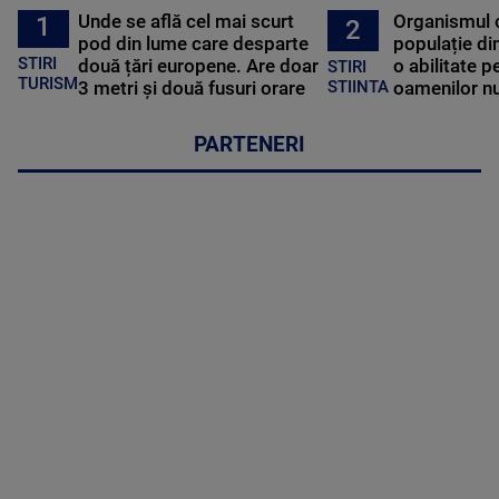
Unde se află cel mai scurt
Organismul 
1
2
pod din lume care desparte
populație di
STIRI
două țări europene. Are doar
o abilitate p
STIRI
TURISM
3 metri și două fusuri orare
oamenilor nu
STIINTA
PARTENERI