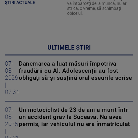
ȘTIRI ACTUALE
vă întoarceți de la muncă, nu ar
strica, o vreme, să schimbați
obiceiul.
ULTIMELE ȘTIRI
07-
Danemarca a luat măsuri împotriva
08-
fraudării cu AI. Adolescenții au fost
2026
obligați să-și susțină oral eseurile scrise
|
07:34
07-
Un motociclist de 23 de ani a murit într-
08-
un accident grav la Suceava. Nu avea
2026
permis, iar vehiculul nu era înmatriculat
|