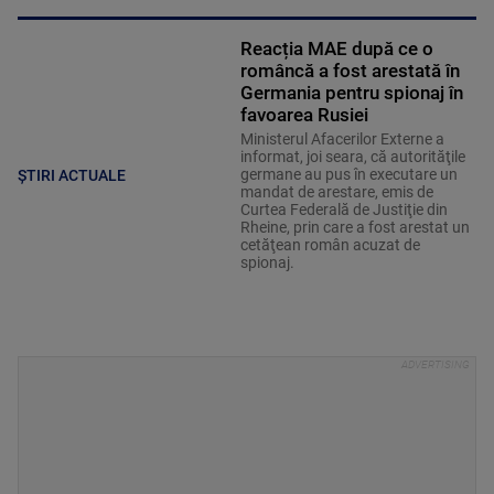
Reacția MAE după ce o
româncă a fost arestată în
Germania pentru spionaj în
favoarea Rusiei
Ministerul Afacerilor Externe a
informat, joi seara, că autorităţile
germane au pus în executare un
ȘTIRI ACTUALE
mandat de arestare, emis de
Curtea Federală de Justiţie din
Rheine, prin care a fost arestat un
cetăţean român acuzat de
spionaj.