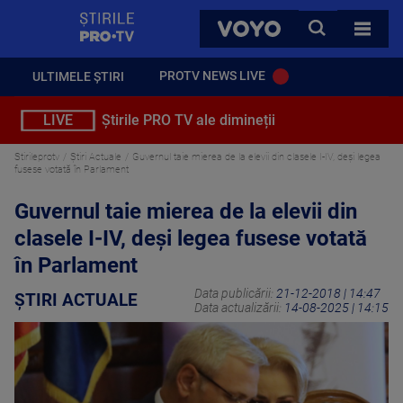
StirilePROTV
CAUTA
VOYO
TOATE 
PROTV NEWS LIVE
ULTIMELE ȘTIRI
LIVE
Știrile PRO TV ale dimineții
Stirileprotv
Știri Actuale
Guvernul taie mierea de la elevii din clasele I-IV, deși legea
fusese votată în Parlament
Guvernul taie mierea de la elevii din
clasele I-IV, deși legea fusese votată
în Parlament
Data publicării:
21-12-2018 | 14:47
ȘTIRI ACTUALE
Data actualizării:
14-08-2025 | 14:15