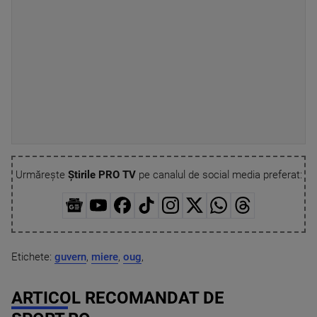
Urmărește
Știrile PRO TV
pe canalul de social media preferat:
Etichete:
guvern
,
miere
,
oug
,
ARTICOL RECOMANDAT DE