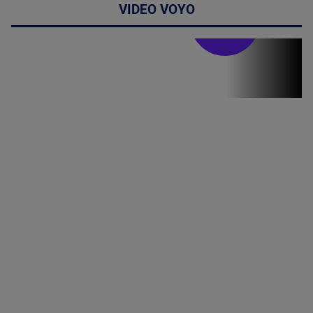
VIDEO VOYO
Stirile PRO TV
Stirile PRO
TV # 19.00 -
06 August
2026
MAI
MULTE
DETALII