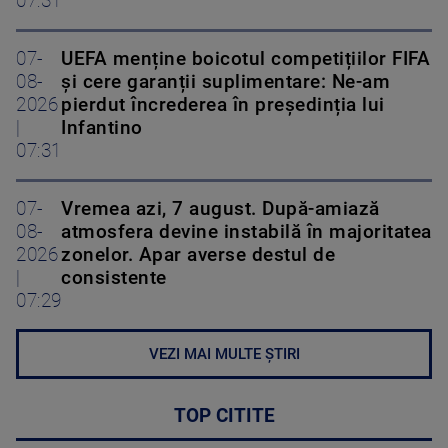
07:31
07-
UEFA menține boicotul competițiilor FIFA
08-
și cere garanții suplimentare: Ne-am
2026
pierdut încrederea în președinția lui
|
Infantino
07:31
07-
Vremea azi, 7 august. După-amiază
08-
atmosfera devine instabilă în majoritatea
2026
zonelor. Apar averse destul de
|
consistente
07:29
VEZI MAI MULTE ȘTIRI
TOP CITITE