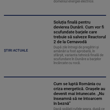
domeniul energiei electrice.
Soluția finală pentru
devierea Dunării. Cum vor fi
scufundate barjele care
trebuie să salveze Reactorul
2 de la Cernavodă
După zile întregi de pregătiri și
ȘTIRI ACTUALE
amânări a fost aprobată, în
sfârșit, varianta tehnică finală de
scufundare în Dunăre a barjelor
încărcate cu rocă.
Cum se luptă România cu
criza energetică. Orașele au
devenit mai întunecate. „Nu
înseamnă să ne întoarcem
în beznă”
Dacă spălați rufele seara, după ce