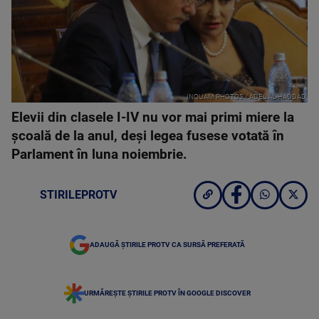
INQUAM PHOTOS / ADEL AL-HADDAD
Elevii din clasele I-IV nu vor mai primi miere la
școală de la anul, deși legea fusese votată în
Parlament în luna noiembrie.
STIRILEPROTV
ADAUGĂ ȘTIRILE PROTV CA SURSĂ PREFERATĂ
URMĂREȘTE ȘTIRILE PROTV ÎN GOOGLE DISCOVER